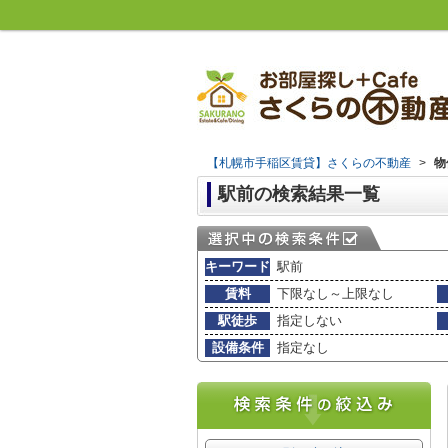
【札幌市手稲区賃貸】さくらの不動産
>
物
駅前の検索結果一覧
キーワード
駅前
賃料
下限なし～上限なし
駅徒歩
指定しない
設備条件
指定なし