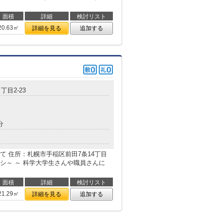
面積
詳細
検討リスト
20.63㎡
詳細を見る
追加する
丁目2-23
分
 住所：札幌市手稲区前田7条14丁目
シ～ ～ 科学大学生さんや職員さんに
面積
詳細
検討リスト
21.29㎡
詳細を見る
追加する