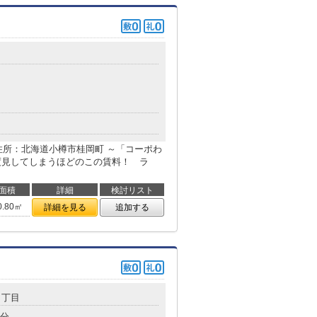
住所：北海道小樽市桂岡町 ～「コーポわ
2度見してしまうほどのこの賃料！ ラ
面積
詳細
検討リスト
0.80㎡
詳細を見る
追加する
５丁目
6分