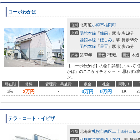
コーポわかば
北海道
小樽市
桂岡町
住所
交通
函館本線
「
銭函
」駅 徒歩19分
函館本線
「
ほしみ
」駅 徒歩55分
函館本線
「
星置
」駅 徒歩75分
築33年
2階建
木造
築年
階数
構造
【コーポわかば】の物件詳細について 
かば」のここがイチオシ～ ～ 思わず
ン...
所在階
賃料
管理費・共益費
敷金
礼金
間取り
2
万円
0万円
0万円
2階
-
1K
2
テラ・コート・イビザ
北海道
札幌市西区
二十四軒四条
住所
交通
札幌市営東西線
「
琴似
」駅 徒歩