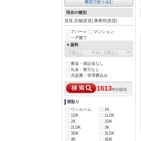
種別で絞り込む
現在の種別
賃貸,店舗(賃貸),事務所(賃貸)
アパート
マンション
一戸建て
▼賃料
～
敷金・保証金なし
礼金・敷引なし
共益費・管理費込み
1613
件が該当
間取り
ワンルーム
1K
1DK
1LDK
2K
2DK
2LDK
3K
3DK
3LDK
4K
4DK