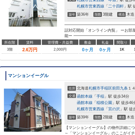
札幌市営東西線
「
二十四軒
」駅 
築36年
3階建
木造
築年
階数
構造
━━━━━━━━━━━━━━━━━━
話対応開始「オンライン内覧」 ーお部
能ー ━━━━━━━━━━━━━━━━
所在階
賃料
管理費・共益費
敷金
礼金
間取り
2.6
万円
0ヶ月
0ヶ月
3階
2,000円
1K
マンションイーグル
北海道
札幌市手稲区
前田九条
１
住所
交通
函館本線
「
手稲
」駅 徒歩34分
函館本線
「
稲積公園
」駅 徒歩46
札幌市営東西線
「
宮の沢
」駅 徒
築39年
2階建
木造
築年
階数
構造
【マンションイーグル】の物件詳細につい
～「マンションイーグル」のここがイチ