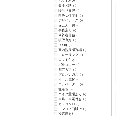
ペット相談
(-)
楽器相談
(-)
陽当り良好
(-)
閑静な住宅地
(-)
デザイナーズ
(-)
保証人不要
(-)
事務所可
(-)
高齢者相談
(-)
眺望良好
(-)
DIY可
(-)
室内洗濯機置場
(-)
フローリング
(-)
ロフト付き
(-)
バルコニー
(-)
都市ガス
(-)
プロパンガス
(-)
オール電化
(-)
エレベーター
(-)
駐輪場
(-)
バイク置場あり
(-)
家具・家電付き
(-)
ガスコンロ
(-)
コンロ２口以上
(-)
冷蔵庫あり
(-)