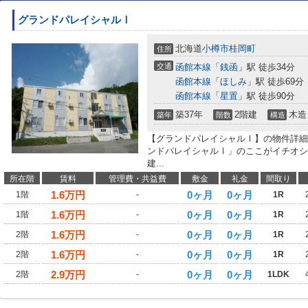
グランドパレイシャルⅠ
北海道
小樽市
桂岡町
住所
交通
函館本線
「
銭函
」駅 徒歩34分
函館本線
「
ほしみ
」駅 徒歩69分
函館本線
「
星置
」駅 徒歩90分
築37年
2階建
木造
築年
階数
構造
【グランドパレイシャルⅠ】の物件詳細
ンドパレイシャルⅠ」のここがイチオシ
建...
所在階
賃料
管理費・共益費
敷金
礼金
間取り
1.6
万円
0ヶ月
0ヶ月
1階
-
1R
1.6
万円
0ヶ月
0ヶ月
1階
-
1R
1.6
万円
0ヶ月
0ヶ月
2階
-
1R
1.6
万円
0ヶ月
0ヶ月
2階
-
1R
2.9
万円
0ヶ月
0ヶ月
2階
-
1LDK