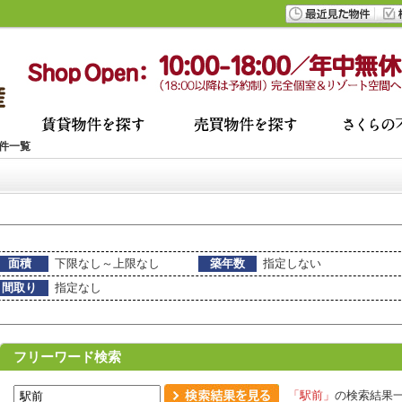
件一覧
面積
下限なし～上限なし
築年数
指定しない
間取り
指定なし
フリーワード検索
「駅前」
の検索結果