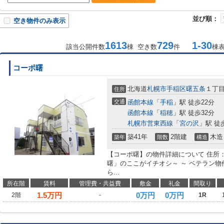
並び順：
空き物件のみ表示
1613
729
1-30
該当公開件数
棟 空き数
件
棟
コーポ曙
北海道
札幌市手稲区
曙五条
１丁
住所
交通
函館本線
「
手稲
」駅 徒歩22分
函館本線
「
稲穂
」駅 徒歩32分
札幌市営東西線
「
宮の沢
」駅 徒
築41年
2階建
木造
築年
階数
構造
【コーポ曙】の物件詳細について 住所：
曙」のここがイチオシ～ ～ ベテラン
ら...
所在階
賃料
管理費・共益費
敷金
礼金
間取り
1.5
万円
0万円
0万円
2階
-
1R