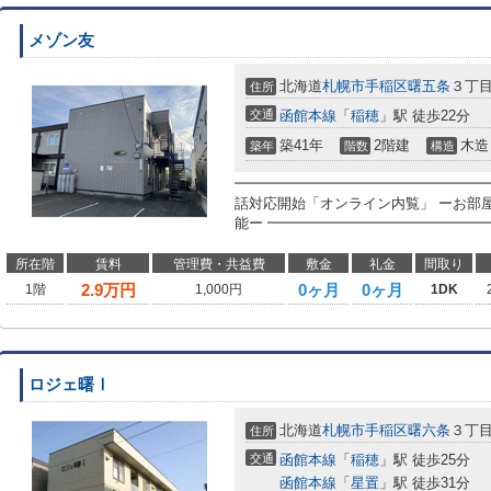
メゾン友
北海道
札幌市手稲区
曙五条
３丁
住所
交通
函館本線
「
稲穂
」駅 徒歩22分
築41年
2階建
木造
築年
階数
構造
━━━━━━━━━━━━━━━━━━
話対応開始「オンライン内覧」 ーお部
能ー ━━━━━━━━━━━━━━━━
所在階
賃料
管理費・共益費
敷金
礼金
間取り
2.9
万円
0ヶ月
0ヶ月
1階
1,000円
1DK
ロジェ曙Ⅰ
北海道
札幌市手稲区
曙六条
３丁
住所
交通
函館本線
「
稲穂
」駅 徒歩25分
函館本線
「
星置
」駅 徒歩31分