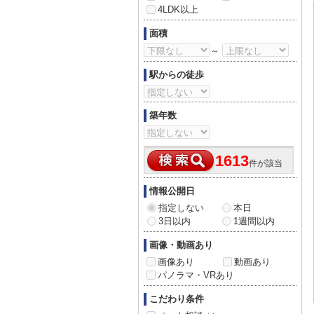
4LDK以上
面積
～
駅からの徒歩
築年数
1613
件が該当
情報公開日
指定しない
本日
3日以内
1週間以内
画像・動画あり
画像あり
動画あり
パノラマ・VRあり
こだわり条件