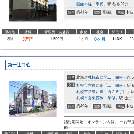
函館本線
「
手稲
」駅 徒歩29分
築41年
3階建
木造
築年
階数
構造
所在階
賃料
管理費・共益費
敷金
礼金
間取り
3
万円
0ヶ月
3階
1,500円
1ヶ月
1LDK
23
第一辻口荘
北海道
札幌市西区
二十四軒一条
住所
交通
札幌市営東西線
「
二十四軒
」駅 
札幌市営東西線
「
西２８丁目
」駅
札幌市営東西線
「
琴似
」駅 徒歩1
築49年
2階建
木造
築年
階数
構造
━━━━━━━━━━━━━━━━━━
話対応開始「オンライン内覧」 ーお部
能ー ━━━━━━━━━━━━━━━━