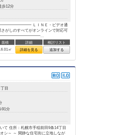
徒歩12分
━━━━━━━━ ＬＩＮＥ・ビデオ通
屋さがしのすべてがオンラインで対応可
━━━━━━━━━━...
面積
詳細
検討リスト
16.01㎡
詳細を見る
追加する
４丁目
分
歩91分
て 住所：札幌市手稲前田9条14丁目
オシ～ ～ 閑静な住宅街に立地しなが