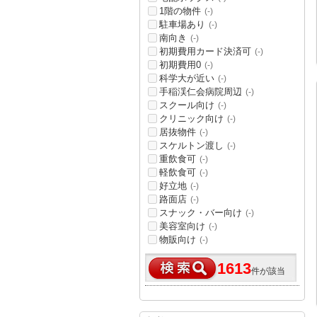
1階の物件
(-)
駐車場あり
(-)
南向き
(-)
初期費用カード決済可
(-)
初期費用0
(-)
科学大が近い
(-)
手稲渓仁会病院周辺
(-)
スクール向け
(-)
クリニック向け
(-)
居抜物件
(-)
スケルトン渡し
(-)
重飲食可
(-)
軽飲食可
(-)
好立地
(-)
路面店
(-)
スナック・バー向け
(-)
美容室向け
(-)
物販向け
(-)
1613
件が該当