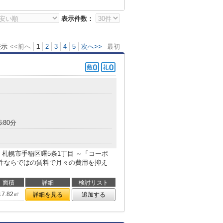
表示件数：
表示
<<前へ
1
2
3
4
5
次へ>>
最初
目
歩80分
札幌市手稲区曙5条1丁目 ～「コーポ
物件ならではの賃料で月々の費用を抑え
面積
詳細
検討リスト
17.82㎡
詳細を見る
追加する