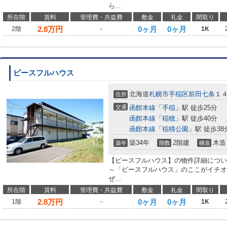
ら...
所在階
賃料
管理費・共益費
敷金
礼金
間取り
2.8
万円
0ヶ月
0ヶ月
2階
-
1K
ピースフルハウス
北海道
札幌市手稲区
前田七条
１４
住所
交通
函館本線
「
手稲
」駅 徒歩25分
函館本線
「
稲穂
」駅 徒歩40分
函館本線
「
稲積公園
」駅 徒歩38
築34年
2階建
木造
築年
階数
構造
【ピースフルハウス】の物件詳細について
～「ピースフルハウス」のここがイチオ
ぜ...
所在階
賃料
管理費・共益費
敷金
礼金
間取り
2.8
万円
0ヶ月
0ヶ月
1階
-
1K