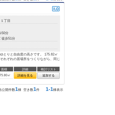
１１丁目
歩50分
 徒歩51分
とりと自由度の高さです。 175.82㎡
それぞれの居場所をつくりながら、同じ
面積
詳細
検討リスト
75.80㎡
詳細を見る
追加する
1
1
1-1
当公開件数
棟 空き数
件
棟表示