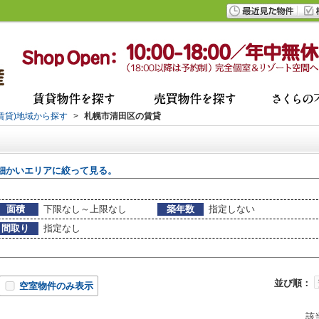
(賃貸)地域から探す
>
札幌市清田区の賃貸
細かいエリアに絞って見る。
面積
下限なし～上限なし
築年数
指定しない
間取り
指定なし
並び順：
空室物件のみ表示
該