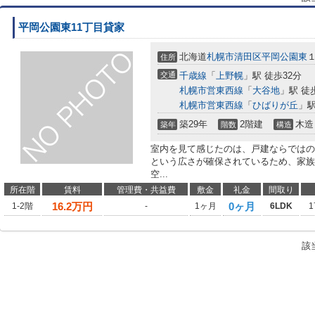
平岡公園東11丁目貸家
北海道
札幌市清田区
平岡公園東
住所
交通
千歳線
「
上野幌
」駅 徒歩32分
札幌市営東西線
「
大谷地
」駅 徒
札幌市営東西線
「
ひばりが丘
」駅
築29年
2階建
木造
築年
階数
構造
室内を見て感じたのは、戸建ならではのゆ
という広さが確保されているため、家族
空...
所在階
賃料
管理費・共益費
敷金
礼金
間取り
16.2
万円
0ヶ月
1-2階
-
1ヶ月
6LDK
1
該