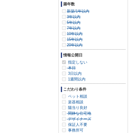
築年数
新築/1年以内
3年以内
5年以内
7年以内
10年以内
15年以内
20年以内
情報公開日
指定しない
本日
3日以内
1週間以内
こだわり条件
ペット相談
楽器相談
陽当り良好
閑静な住宅地
デザイナーズ
保証人不要
事務所可