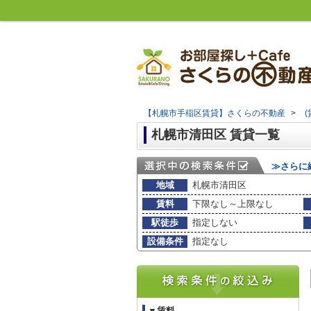
【札幌市手稲区賃貸】さくらの不動産
>
札幌市清田区 賃貸一覧
≫さらに
地域
札幌市清田区
賃料
下限なし～上限なし
駅徒歩
指定しない
設備条件
指定なし
▼賃料