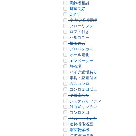
高齢者相談
眺望良好
DIY可
室内洗濯機置場
フローリング
ロフト付き
バルコニー
都市ガス
プロパンガス
オール電化
エレベーター
駐輪場
バイク置場あり
家具・家電付き
ガスコンロ
コンロ２口以上
冷蔵庫あり
システムキッチン
対面式キッチン
コンロ３口
バス・トイレ別
追焚機能浴室
浴室乾燥機
温水洗浄便座