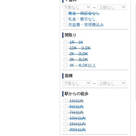
～
敷金・保証金なし
礼金・敷引なし
共益費・管理費込み
間取り
1R～1K
1DK～1LDK
2K～2LDK
3K～3LDK
4K～4LDK以上
面積
～
駅からの徒歩
1分以内
5分以内
7分以内
10分以内
15分以内
20分以内