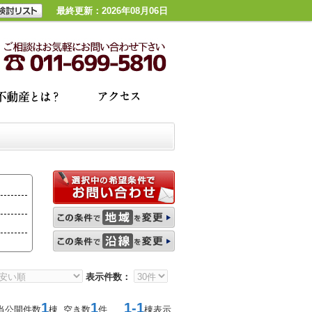
最終更新：2026年08月06日
表示件数：
1
1
1-1
当公開件数
棟 空き数
件
棟表示