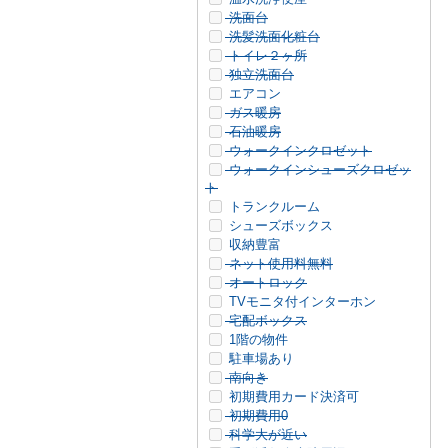
洗面台
洗髪洗面化粧台
トイレ２ヶ所
独立洗面台
エアコン
ガス暖房
石油暖房
ウォークインクロゼット
ウォークインシューズクロゼッ
ト
トランクルーム
シューズボックス
収納豊富
ネット使用料無料
オートロック
TVモニタ付インターホン
宅配ボックス
1階の物件
駐車場あり
南向き
初期費用カード決済可
初期費用0
科学大が近い