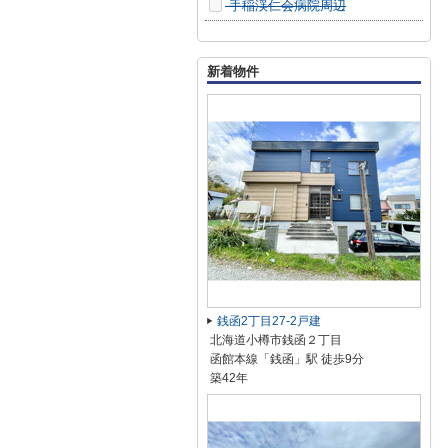
手稲渓仁会病院周辺
新着物件
銭函2丁目27-2戸建
北海道小樽市銭函２丁目
函館本線「銭函」駅 徒歩9分
築42年