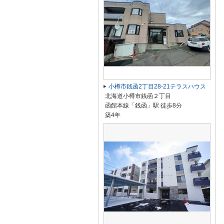
小樽市銭函2丁目28-21テラスハウス
北海道小樽市銭函２丁目
函館本線「銭函」駅 徒歩8分
築4年