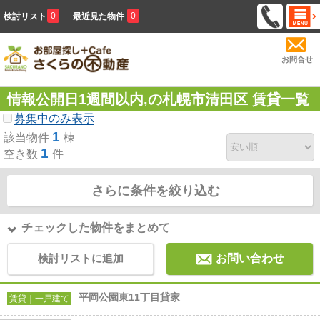
0
0
検討リスト
最近見た物件
お問合せ
情報公開日1週間以内,の札幌市清田区 賃貸一覧
募集中のみ表示
1
該当物件
棟
1
空き数
件
さらに条件を絞り込む
チェックした物件をまとめて
検討リストに追加
お問い合わせ
平岡公園東11丁目貸家
賃貸｜一戸建て