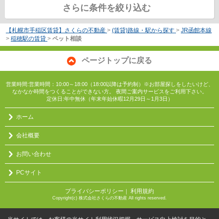
さらに条件を絞り込む
【札幌市手稲区賃貸】さくらの不動産
>
(賃貸)路線・駅から探す
>
JR函館本線
>
稲穂駅の賃貸
>
ペット相談
ページトップに戻る
営業時間:営業時間：10:00～18:00（18:00以降は予約制）※お部屋探しをしたいけど、
なかなか時間をつくることができない方。 夜間ご案内サービスをご利用下さい。
定休日:年中無休（年末年始休暇12月29日～1月3日）
ホーム
会社概要
お問い合わせ
PCサイト
プライバシーポリシー
利用規約
｜
Copyright(c) 株式会社さくらの不動産 All rights reserved.