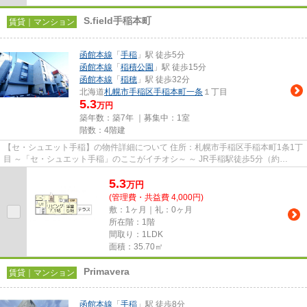
S.field手稲本町
賃貸｜マンション
函館本線
「
手稲
」駅 徒歩5分
函館本線
「
稲積公園
」駅 徒歩15分
函館本線
「
稲穂
」駅 徒歩32分
北海道
札幌市手稲区
手稲本町一条
１丁目
5.3
万円
築年数：築7年 ｜募集中：
1室
階数：4階建
【セ・シュエット手稲】の物件詳細について 住所：札幌市手稲区手稲本町1条1丁
目 ～「セ・シュエット手稲」のここがイチオシ～ ～ JR手稲駅徒歩5分（約
400m）の場所に建つ2018年9月...
5.3
万
円
(管理費・共益費 4,000円)
敷：1ヶ月｜礼：0ヶ月
所在階：1階
間取り：1LDK
面積：35.70㎡
Primavera
賃貸｜マンション
函館本線
「
手稲
」駅 徒歩8分