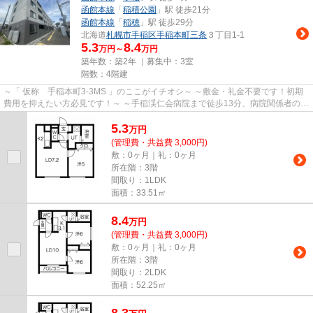
函館本線
「
稲積公園
」駅 徒歩21分
函館本線
「
稲穂
」駅 徒歩29分
北海道
札幌市手稲区
手稲本町三条
３丁目1-1
5.3
8.4
万円～
万円
築年数：築2年 ｜募集中：
3室
階数：4階建
～「 仮称 手稲本町3-3MS 」のここがイチオシ～ ～敷金・礼金不要です！初期
費用を抑えたい方必見です！～ ～手稲渓仁会病院まで徒歩13分、病院関係者の方
にもおすすめです。～ ～手...
5.3
万
円
(管理費・共益費 3,000円)
敷：0ヶ月｜礼：0ヶ月
所在階：3階
間取り：1LDK
面積：33.51㎡
8.4
万
円
(管理費・共益費 3,000円)
敷：0ヶ月｜礼：0ヶ月
所在階：3階
間取り：2LDK
面積：52.25㎡