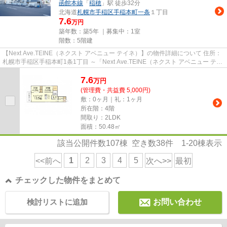
函館本線
「
稲穂
」駅 徒歩32分
北海道
札幌市手稲区
手稲本町一条
１丁目
7.6
万円
築年数：築5年 ｜募集中：
1室
階数：5階建
【Next Ave.TEINE（ネクスト アベニュー テイネ）】の物件詳細について 住所：
札幌市手稲区手稲本町1条1丁目 ～「Next Ave.TEINE（ネクスト アベニュー テイ
ネ）」のここがイチオシ...
7.6
万
円
(管理費・共益費 5,000円)
敷：0ヶ月｜礼：1ヶ月
所在階：4階
間取り：2LDK
面積：50.48㎡
該当公開件数
107
棟 空き数
38
件
1-20
棟表示
1
2
3
4
5
<<前へ
次へ>>
最初
チェックした物件をまとめて
検討リストに追加
お問い合わせ