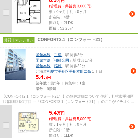
8.3
万
円
(管理費・共益費 3,000円)
敷：0ヶ月｜礼：0ヶ月
所在階：4階
間取り：2LDK
面積：52.25㎡
CONFORT2.1（コンフォート21）
賃貸｜マンション
函館本線
「
手稲
」駅 徒歩8分
函館本線
「
稲積公園
」駅 徒歩17分
函館本線
「
稲穂
」駅 徒歩32分
北海道
札幌市手稲区
手稲本町二条
１丁目
5.4
万円
築年数：築5年 ｜募集中：
1室
階数：5階建
【CONFORT2.1（コンフォート21）】の物件詳細について 住所：札幌市手稲区
手稲本町2条1丁目 ～「CONFORT2.1（コンフォート21）」のここがイチオシ～
～ ランニングコスト重視派にオ...
5.4
万
円
(管理費・共益費 5,000円)
敷：1ヶ月｜礼：0ヶ月
所在階：1階
間取り：1LDK