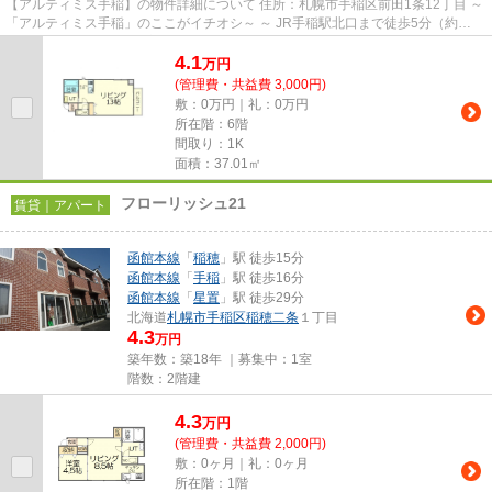
【アルティミス手稲】の物件詳細について 住所：札幌市手稲区前田1条12丁目 ～
「アルティミス手稲」のここがイチオシ～ ～ JR手稲駅北口まで徒歩5分（約
400m）。好アクセスな立地が...
4.1
万
円
(管理費・共益費 3,000円)
敷：0万円｜礼：0万円
所在階：6階
間取り：1K
面積：37.01㎡
フローリッシュ21
賃貸｜アパート
函館本線
「
稲穂
」駅 徒歩15分
函館本線
「
手稲
」駅 徒歩16分
函館本線
「
星置
」駅 徒歩29分
北海道
札幌市手稲区
稲穂二条
１丁目
4.3
万円
築年数：築18年 ｜募集中：
1室
階数：2階建
4.3
万
円
(管理費・共益費 2,000円)
敷：0ヶ月｜礼：0ヶ月
所在階：1階