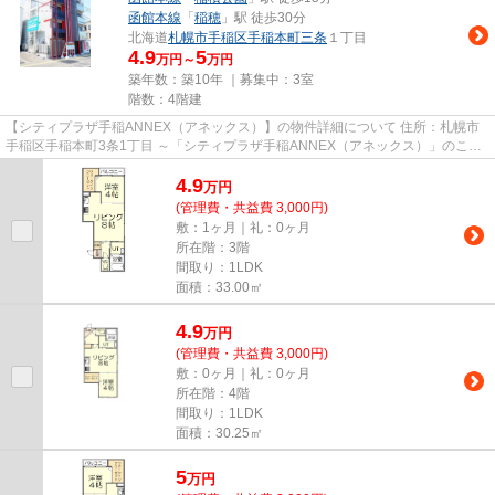
函館本線
「
稲穂
」駅 徒歩30分
北海道
札幌市手稲区
手稲本町三条
１丁目
4.9
5
万円～
万円
築年数：築10年 ｜募集中：
3室
階数：4階建
【シティプラザ手稲ANNEX（アネックス）】の物件詳細について 住所：札幌市
手稲区手稲本町3条1丁目 ～「シティプラザ手稲ANNEX（アネックス）」のここ
がイチオシ～ ～ JR手稲駅南口...
4.9
万
円
(管理費・共益費 3,000円)
敷：1ヶ月｜礼：0ヶ月
所在階：3階
間取り：1LDK
面積：33.00㎡
4.9
万
円
(管理費・共益費 3,000円)
敷：0ヶ月｜礼：0ヶ月
所在階：4階
間取り：1LDK
面積：30.25㎡
5
万
円