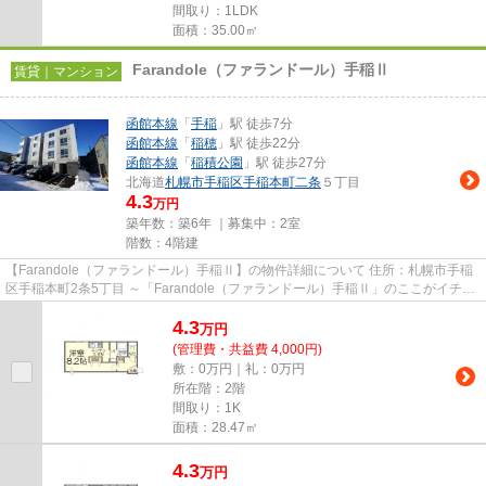
間取り：1LDK
面積：35.00㎡
Farandole（ファランドール）手稲Ⅱ
賃貸｜マンション
函館本線
「
手稲
」駅 徒歩7分
函館本線
「
稲穂
」駅 徒歩22分
函館本線
「
稲積公園
」駅 徒歩27分
北海道
札幌市手稲区
手稲本町二条
５丁目
4.3
万円
築年数：築6年 ｜募集中：
2室
階数：4階建
【Farandole（ファランドール）手稲Ⅱ】の物件詳細について 住所：札幌市手稲
区手稲本町2条5丁目 ～「Farandole（ファランドール）手稲Ⅱ」のここがイチオ
シ～ ～ インターネット無...
4.3
万
円
(管理費・共益費 4,000円)
敷：0万円｜礼：0万円
所在階：2階
間取り：1K
面積：28.47㎡
4.3
万
円