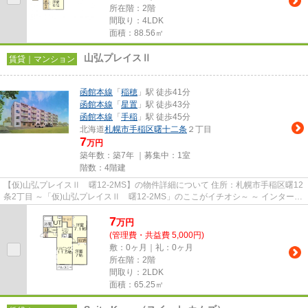
所在階：2階
間取り：4LDK
面積：88.56㎡
山弘プレイスⅡ
賃貸｜マンション
函館本線
「
稲穂
」駅 徒歩41分
函館本線
「
星置
」駅 徒歩43分
函館本線
「
手稲
」駅 徒歩45分
北海道
札幌市手稲区
曙十二条
２丁目
7
万円
築年数：築7年 ｜募集中：
1室
階数：4階建
【仮)山弘プレイスⅡ 曙12-2MS】の物件詳細について 住所：札幌市手稲区曙12
条2丁目 ～「仮)山弘プレイスⅡ 曙12-2MS」のここがイチオシ～ ～ インターネ
ット無料＆BS・CS対応可で...
7
万
円
(管理費・共益費 5,000円)
敷：0ヶ月｜礼：0ヶ月
所在階：2階
間取り：2LDK
面積：65.25㎡