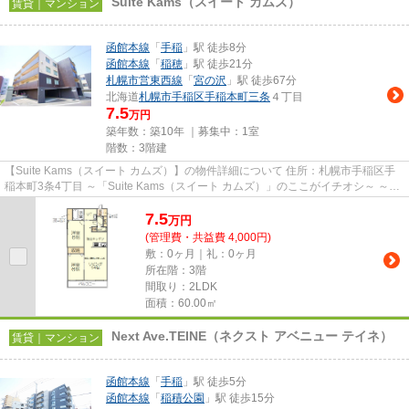
Suite Kams（スイート カムズ）
賃貸｜マンション
函館本線
「
手稲
」駅 徒歩8分
函館本線
「
稲穂
」駅 徒歩21分
札幌市営東西線
「
宮の沢
」駅 徒歩67分
北海道
札幌市手稲区
手稲本町三条
４丁目
7.5
万円
築年数：築10年 ｜募集中：
1室
階数：3階建
【Suite Kams（スイート カムズ）】の物件詳細について 住所：札幌市手稲区手
稲本町3条4丁目 ～「Suite Kams（スイート カムズ）」のここがイチオシ～ ～
JR手稲駅南口から徒歩8分...
7.5
万
円
(管理費・共益費 4,000円)
敷：0ヶ月｜礼：0ヶ月
所在階：3階
間取り：2LDK
面積：60.00㎡
Next Ave.TEINE（ネクスト アベニュー テイネ）
賃貸｜マンション
函館本線
「
手稲
」駅 徒歩5分
函館本線
「
稲積公園
」駅 徒歩15分