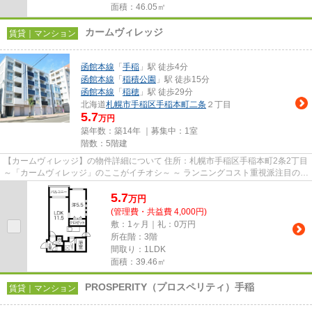
面積：46.05㎡
カームヴィレッジ
賃貸｜マンション
函館本線
「
手稲
」駅 徒歩4分
函館本線
「
稲積公園
」駅 徒歩15分
函館本線
「
稲穂
」駅 徒歩29分
北海道
札幌市手稲区
手稲本町二条
２丁目
5.7
万円
築年数：築14年 ｜募集中：
1室
階数：5階建
【カームヴィレッジ】の物件詳細について 住所：札幌市手稲区手稲本町2条2丁目
～「カームヴィレッジ」のここがイチオシ～ ～ ランニングコスト重視派注目の都
市ガス×エコジョーズ...
5.7
万
円
(管理費・共益費 4,000円)
敷：1ヶ月｜礼：0万円
所在階：3階
間取り：1LDK
面積：39.46㎡
PROSPERITY（プロスペリティ）手稲
賃貸｜マンション