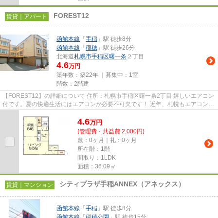
FOREST12
賃貸｜アパート
函館本線
「
手稲
」駅 徒歩8分
函館本線
「
稲穂
」駅 徒歩26分
北海道
札幌市手稲区
曙一条
２丁目
4.6
万円
築年数：築22年 ｜募集中：
1室
階数：2階建
【FOREST12】の詳細について 住所：札幌市手稲区曙一条2丁目 嬉しいエアコン
付です。夏の快適生活にはエアコンが必要不可欠です！ 近年、札幌もエアコンを
使わない生活は考えられま...
4.6
万
円
(管理費・共益費 2,000円)
敷：0ヶ月｜礼：0ヶ月
所在階：1階
間取り：1LDK
面積：36.09㎡
シティプラザ手稲ANNEX（アネックス）
賃貸｜マンション
函館本線
「
手稲
」駅 徒歩8分
函館本線
「
稲積公園
」駅 徒歩15分