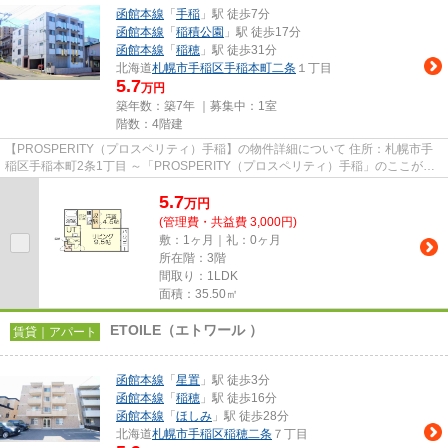
函館本線
「
手稲
」駅 徒歩7分
函館本線
「
稲積公園
」駅 徒歩17分
函館本線
「
稲穂
」駅 徒歩31分
北海道
札幌市手稲区
手稲本町二条
１丁目
5.7
万円
築年数：築7年 ｜募集中：
1室
階数：4階建
【PROSPERITY（プロスペリティ）手稲】の物件詳細について 住所：札幌市手
稲区手稲本町2条1丁目 ～「PROSPERITY（プロスペリティ）手稲」のここがイ
チオシ～ ～ 2019年3月築・ラン...
5.7
万
円
(管理費・共益費 3,000円)
敷：1ヶ月｜礼：0ヶ月
所在階：3階
間取り：1LDK
面積：35.50㎡
ETOILE（エトワール ）
賃貸｜アパート
函館本線
「
星置
」駅 徒歩3分
函館本線
「
稲穂
」駅 徒歩16分
函館本線
「
ほしみ
」駅 徒歩28分
北海道
札幌市手稲区
稲穂二条
７丁目