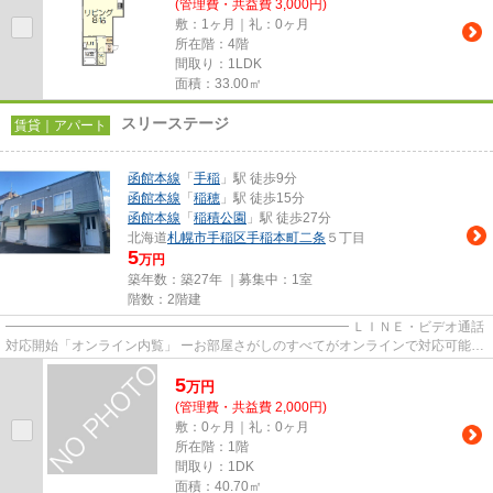
(管理費・共益費 3,000円)
敷：1ヶ月｜礼：0ヶ月
所在階：4階
間取り：1LDK
面積：33.00㎡
スリーステージ
賃貸｜アパート
函館本線
「
手稲
」駅 徒歩9分
函館本線
「
稲穂
」駅 徒歩15分
函館本線
「
稲積公園
」駅 徒歩27分
北海道
札幌市手稲区
手稲本町二条
５丁目
5
万円
築年数：築27年 ｜募集中：
1室
階数：2階建
━━━━━━━━━━━━━━━━━━━━━━━━━━ ＬＩＮＥ・ビデオ通話
対応開始「オンライン内覧」 ーお部屋さがしのすべてがオンラインで対応可能ー
━━━━━━━━━━━━━━━━━━━━━━━━━━ スマートフォンだけで
5
物...
万
円
(管理費・共益費 2,000円)
敷：0ヶ月｜礼：0ヶ月
所在階：1階
間取り：1DK
面積：40.70㎡