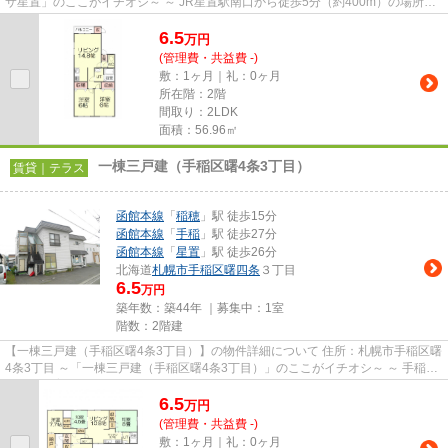
サ星置」のここがイチオシ～ ～ JR星置駅南口から徒歩5分（約400m）の場所に
建つ物件です。 ～ ～ 稲穂...
6.5
万
円
(管理費・共益費 -)
敷：1ヶ月｜礼：0ヶ月
所在階：2階
間取り：2LDK
面積：56.96㎡
一棟三戸建（手稲区曙4条3丁目）
賃貸｜テラス
函館本線
「
稲穂
」駅 徒歩15分
函館本線
「
手稲
」駅 徒歩27分
函館本線
「
星置
」駅 徒歩26分
北海道
札幌市手稲区
曙四条
３丁目
6.5
万円
築年数：築44年 ｜募集中：
1室
階数：2階建
【一棟三戸建（手稲区曙4条3丁目）】の物件詳細について 住所：札幌市手稲区曙
4条3丁目 ～「一棟三戸建（手稲区曙4条3丁目）」のここがイチオシ～ ～ 手稲あ
すなろ保育園徒歩3分（...
6.5
万
円
(管理費・共益費 -)
敷：1ヶ月｜礼：0ヶ月