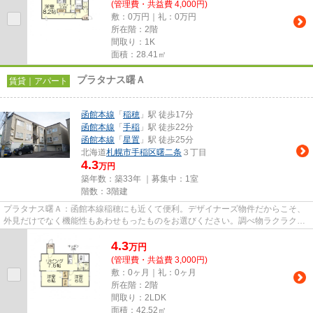
(管理費・共益費 4,000円)
敷：0万円｜礼：0万円
所在階：2階
間取り：1K
面積：28.41㎡
プラタナス曙Ａ
賃貸｜アパート
函館本線
「
稲穂
」駅 徒歩17分
函館本線
「
手稲
」駅 徒歩22分
函館本線
「
星置
」駅 徒歩25分
北海道
札幌市手稲区
曙二条
３丁目
4.3
万円
築年数：築33年 ｜募集中：
1室
階数：3階建
プラタナス曙Ａ：函館本線稲穂にも近くて便利。デザイナーズ物件だからこそ、
外見だけでなく機能性もあわせもったものをお選びください。調べ物ラクラク、
光回線で早い通信速度でパソ...
4.3
万
円
(管理費・共益費 3,000円)
敷：0ヶ月｜礼：0ヶ月
所在階：2階
間取り：2LDK
面積：42.52㎡