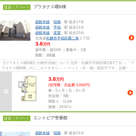
プラタナス曙B棟
賃貸｜アパート
函館本線
「
稲穂
」駅 徒歩17分
函館本線
「
手稲
」駅 徒歩21分
函館本線
「
星置
」駅 徒歩25分
北海道
札幌市手稲区
曙二条
３丁目
3.6
万円
築年数：築33年 ｜募集中：
1室
階数：3階建
【プラタナス曙B棟】の物件詳細について 住所：札幌市手稲区曙2条3丁目 ～「プ
ラタナス曙B棟」のここがイチオシ～ ～ ペット（犬・猫）相談可です。品種・犬
種などはお気軽にご相談...
3.6
万
円
(管理費・共益費 3,000円)
敷：0ヶ月｜礼：0ヶ月
所在階：3階
間取り：1LDK
面積：29.97㎡
エントピア壱番館
賃貸｜アパート
函館本線
「
稲穂
」駅 徒歩21分