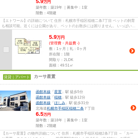
5.9
万円
築年数：築19年 ｜募集中：
1室
階数：4階建
【エトワール】の詳細について 住所：札幌市手稲区稲穂二条7丁目 ペットの飼育
も相談可能。近くには公園があり、ペットのお散歩には困りません。 いっぱい遊
べて大事なペットも大喜...
5.9
万
円
(管理費・共益費 -)
敷：1ヶ月｜礼：0ヶ月
所在階：1階
間取り：2LDK
面積：49.51㎡
カーサ星置
賃貸｜アパート
函館本線
「
星置
」駅 徒歩5分
函館本線
「
稲穂
」駅 徒歩12分
函館本線
「
ほしみ
」駅 徒歩31分
北海道
札幌市手稲区
稲穂二条
７丁目
6.5
万円
築年数：築18年 ｜募集中：
1室
階数：2階建
【カーサ星置】の物件詳細について 住所：札幌市手稲区稲穂2条7丁目 ～「カー