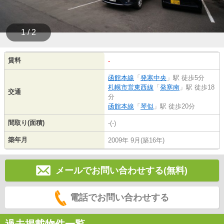
1 / 2
賃料
-
函館本線
「
発寒中央
」駅 徒歩5分
札幌市営東西線
「
発寒南
」駅 徒歩18
交通
分
函館本線
「
琴似
」駅 徒歩20分
間取り(面積)
-(-)
築年月
2009年 9月(築16年)
メールでお問い合わせする(無料)
電話でお問い合わせする
過去掲載物件一覧