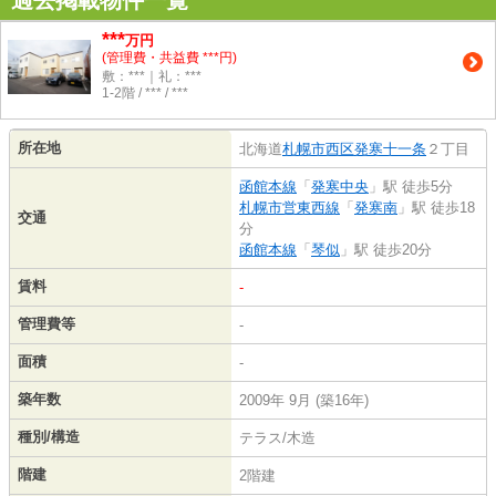
***
万円
(管理費・共益費 ***円)
敷：***｜礼：***
1-2階 / *** / ***
所在地
北海道
札幌市西区
発寒十一条
２丁目
函館本線
「
発寒中央
」駅 徒歩5分
札幌市営東西線
「
発寒南
」駅 徒歩18
交通
分
函館本線
「
琴似
」駅 徒歩20分
賃料
-
管理費等
-
面積
-
築年数
2009年 9月 (築16年)
種別/構造
テラス/木造
階建
2階建