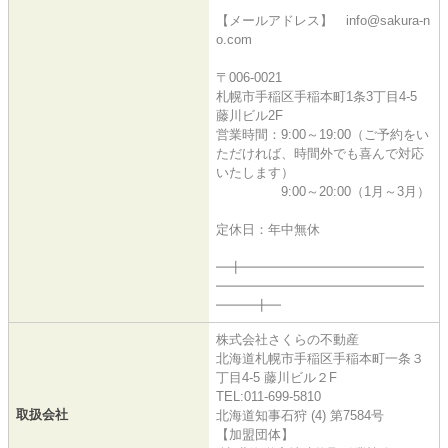
【メールアドレス】 info@sakura-n
o.com
〒006-0021
札幌市手稲区手稲本町1条3丁目4-5
藤川ビル2F
営業時間：9:00～19:00（ご予約をい
ただければ、時間外でも喜んで対応
いたします）
9:00～20:00（1月～3月）
定休日：年中無休
━╋━━━━━━━━━━━━━━
━━━━━━━━━━━━━━━━
━━━╋━
株式会社さくらの不動産
北海道札幌市手稲区手稲本町一条３
丁目4-5 藤川ビル２F
TEL:011-699-5810
取扱会社
北海道知事石狩 (4) 第7584号
【加盟団体】