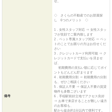
せ。
◇ さくらの不動産でのお部屋探
し 6つのメリット ◇
1．女性スタッフ対応 ⇒ 女性スタッ
フが笑顔でご案内致します
2．ペット専属スタッフ対応 ⇒ ペッ
トのことでお困りの方はお任せくだ
さい
3．クレジットカード利用可能 ⇒ ク
レジットカードで支払いを済ませ
ば、
初期費用の支払い額に応じてポイ
ントもどんどん貯まります
4．初期費用分割 ⇒ 初期費用の分割
も、ぜひご相談ください
5．保証人不要 ⇒ 保証人不要の賃貸
物件も多数ございます
備考
6．手稲駅前好立地でアクセス良好
⇒ お車で来店することが難しい遠方
のお客様も、
駅から徒歩約1分以内で便利です。