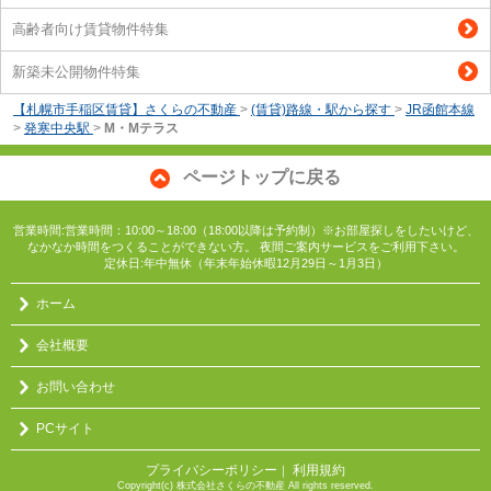
高齢者向け賃貸物件特集
新築未公開物件特集
【札幌市手稲区賃貸】さくらの不動産
>
(賃貸)路線・駅から探す
>
JR函館本線
>
発寒中央駅
>
M・Mテラス
ページトップに戻る
営業時間:営業時間：10:00～18:00（18:00以降は予約制）※お部屋探しをしたいけど、
なかなか時間をつくることができない方。 夜間ご案内サービスをご利用下さい。
定休日:年中無休（年末年始休暇12月29日～1月3日）
ホーム
会社概要
お問い合わせ
PCサイト
プライバシーポリシー
利用規約
｜
Copyright(c) 株式会社さくらの不動産 All rights reserved.