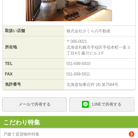
取扱い店舗
株式会社さくらの不動産
〒006-0021
所在地
北海道札幌市手稲区手稲本町一条３
丁目4-5 藤川ビル２F
TEL
011-699-5810
FAX
011-699-5811
免許番号
北海道知事石狩 (4) 第7584号
メールで共有する
LINEで共有する
こだわり特集
戸建て賃貸物件特集