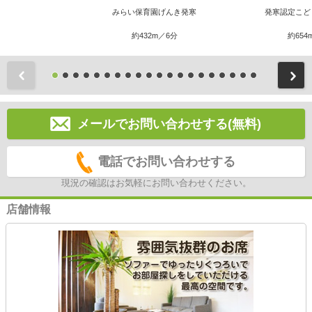
みらい保育園げんき発寒
発寒認定こど
約432m／6分
約654
前
メールでお問い合わせする(無料)
電話でお問い合わせする
現況の確認はお気軽にお問い合わせください。
店舗情報