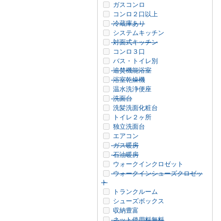
ガスコンロ
コンロ２口以上
冷蔵庫あり
システムキッチン
対面式キッチン
コンロ３口
バス・トイレ別
追焚機能浴室
浴室乾燥機
温水洗浄便座
洗面台
洗髪洗面化粧台
トイレ２ヶ所
独立洗面台
エアコン
ガス暖房
石油暖房
ウォークインクロゼット
ウォークインシューズクロゼッ
ト
トランクルーム
シューズボックス
収納豊富
ネット使用料無料