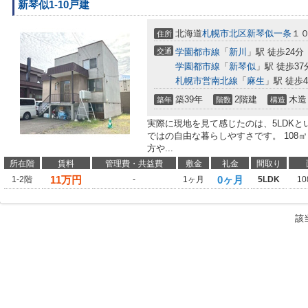
新琴似1-10戸建
北海道
札幌市北区
新琴似一条
１
住所
交通
学園都市線
「
新川
」駅 徒歩24分
学園都市線
「
新琴似
」駅 徒歩37
札幌市営南北線
「
麻生
」駅 徒歩4
築39年
2階建
木造
築年
階数
構造
実際に現地を見て感じたのは、5LDK
ではの自由な暮らしやすさです。 108
方や...
所在階
賃料
管理費・共益費
敷金
礼金
間取り
11
万円
0ヶ月
1-2階
-
1ヶ月
5LDK
10
該