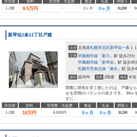
所在階
賃料
管理費・共益費
敷金
礼金
間取り
9.5
万円
0ヶ月
1-2階
-
2ヶ月
3LDK
6
新琴似1条11丁目戸建
北海道
札幌市北区
新琴似一条
１
住所
交通
学園都市線
「
新川
」駅 徒歩23分
学園都市線
「
新琴似
」駅 徒歩40
札幌市営南北線
「
麻生
」駅 徒歩4
築30年
2階建
木造
築年
階数
構造
実際に現地を見て感じたのは、戸建なら
せる空間のバランスの良さです。 94㎡
すに...
所在階
賃料
管理費・共益費
敷金
礼金
間取り
10
万円
0ヶ月
0ヶ月
1-2階
6,000円
3LDK