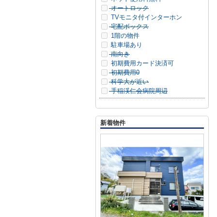
オートロック
TVモニタ付インターホン
宅配ボックス
1階の物件
駐車場あり
南向き
初期費用カード決済可
初期費用0
科学大が近い
手稲渓仁会病院周辺
新着物件