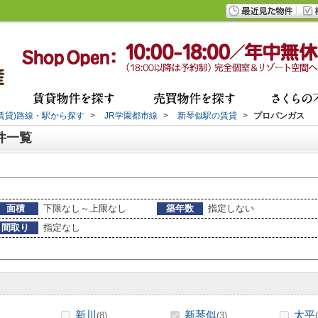
(賃貸)路線・駅から探す
>
JR学園都市線
>
新琴似駅の賃貸
>
プロパンガス
件一覧
面積
下限なし～上限なし
築年数
指定しない
間取り
指定なし
新川
新琴似
太平
(8)
(3)