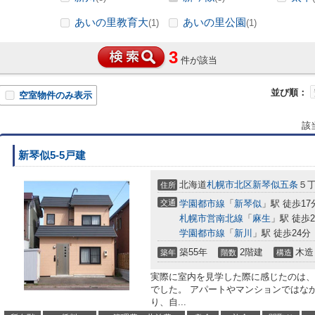
あいの里教育大
あいの里公園
(1)
(1)
3
件が該当
並び順：
空室物件のみ表示
該
新琴似5-5戸建
北海道
札幌市北区
新琴似五条
５
住所
交通
学園都市線
「
新琴似
」駅 徒歩17
札幌市営南北線
「
麻生
」駅 徒歩2
学園都市線
「
新川
」駅 徒歩24分
築55年
2階建
木造
築年
階数
構造
実際に室内を見学した際に感じたのは、
でした。 アパートやマンションではな
り、自...