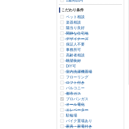
1週間以内
こだわり条件
ペット相談
楽器相談
陽当り良好
閑静な住宅地
デザイナーズ
保証人不要
事務所可
高齢者相談
眺望良好
DIY可
室内洗濯機置場
フローリング
ロフト付き
バルコニー
都市ガス
プロパンガス
オール電化
エレベーター
駐輪場
バイク置場あり
家具・家電付き