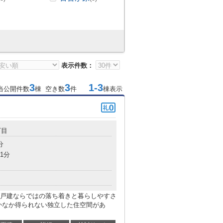
表示件数：
3
3
1-3
当公開件数
棟 空き数
件
棟表示
丁目
分
1分
戸建ならではの落ち着きと暮らしやすさ
かなか得られない独立した住空間があ