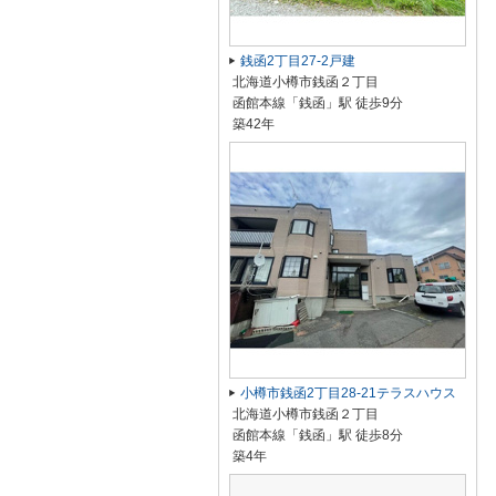
銭函2丁目27-2戸建
北海道小樽市銭函２丁目
函館本線「銭函」駅 徒歩9分
築42年
小樽市銭函2丁目28-21テラスハウス
北海道小樽市銭函２丁目
函館本線「銭函」駅 徒歩8分
築4年