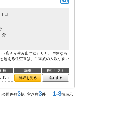
０丁目
分
1分
という広さが生み出すゆとりと、戸建なら
㎡を超える住空間は、ご家族の人数が多い
面積
詳細
検討リスト
8.13㎡
詳細を見る
追加する
3
3
1-3
当公開件数
棟 空き数
件
棟表示