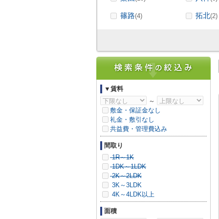
篠路
拓北
(4)
(2)
▼賃料
～
敷金・保証金なし
礼金・敷引なし
共益費・管理費込み
間取り
1R～1K
1DK～1LDK
2K～2LDK
3K～3LDK
4K～4LDK以上
面積