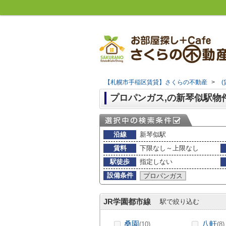
【札幌市手稲区賃貸】さくらの不動産
>
プロパンガス,の新琴似駅物
沿線
新琴似駅
賃料
下限なし～上限なし
駅徒歩
指定しない
設備条件
プロパンガス
JR学園都市線
駅で絞り込む
桑園
八軒
(10)
(8)