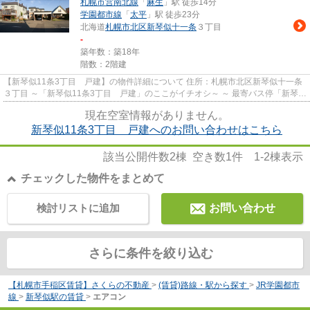
札幌市営南北線
「
麻生
」駅 徒歩14分
学園都市線
「
太平
」駅 徒歩23分
北海道
札幌市北区
新琴似十一条
３丁目
-
築年数：築18年
階数：2階建
【新琴似11条3丁目 戸建】の物件詳細について 住所：札幌市北区新琴似十一条
３丁目 ～「新琴似11条3丁目 戸建」のここがイチオシ～ ～ 最寄バス停「新琴似
１２条３丁目」まで徒...
現在空室情報がありません。
新琴似11条3丁目 戸建へのお問い合わせはこちら
該当公開件数
2
棟 空き数
1
件
1-2
棟表示
チェックした物件をまとめて
検討リストに追加
お問い合わせ
さらに条件を絞り込む
【札幌市手稲区賃貸】さくらの不動産
>
(賃貸)路線・駅から探す
>
JR学園都市
線
>
新琴似駅の賃貸
>
エアコン