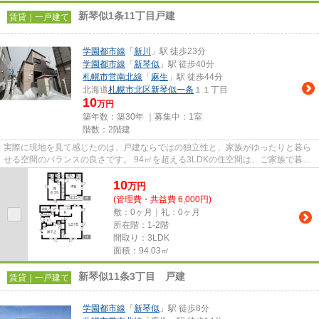
新琴似1条11丁目戸建
賃貸｜一戸建て
学園都市線
「
新川
」駅 徒歩23分
学園都市線
「
新琴似
」駅 徒歩40分
札幌市営南北線
「
麻生
」駅 徒歩44分
北海道
札幌市北区
新琴似一条
１１丁目
10
万円
築年数：築30年 ｜募集中：
1室
階数：2階建
実際に現地を見て感じたのは、戸建ならではの独立性と、家族がゆったりと暮ら
せる空間のバランスの良さです。 94㎡を超える3LDKの住空間は、ご家族で暮ら
すには十分な広さがあり、それ...
10
万
円
(管理費・共益費 6,000円)
敷：0ヶ月｜礼：0ヶ月
所在階：1-2階
間取り：3LDK
面積：94.03㎡
新琴似11条3丁目 戸建
賃貸｜一戸建て
学園都市線
「
新琴似
」駅 徒歩8分