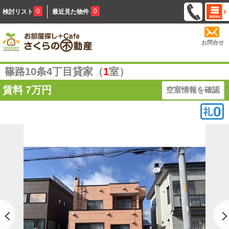
0
0
検討リスト
最近見た物件
お問合せ
篠路10条4丁目貸家（
1
室）
賃料
7万円
空室情報を確認