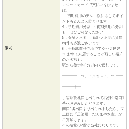
レジットカードで支払いを済ませ
ば、
初期費用の支払い額に応じてポイ
ントもどんどん貯まります
4．初期費用分割 ⇒ 初期費用の分割
も、ぜひご相談ください
5．保証人不要 ⇒ 保証人不要の賃貸
物件も多数ございます
備考
6．手稲駅前好立地でアクセス良好
⇒ お車で来店することが難しい遠方
のお客様も、
駅から徒歩約1分以内で便利です。
━╋━━・☆。アクセス・。☆ ━━
━━━━━━━━━━━━━━━━
━━━╋━
手稲駅改札口を出られて右側の南口1
番へお進みいただきます。
南口1番出口より出られましたら、左
正面に「居酒屋 だんまや水産」が
ご覧頂けます。
その建物の2階が当社になります。