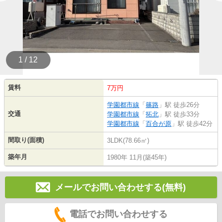
1 / 12
賃料
7万円
学園都市線
「
篠路
」駅 徒歩26分
交通
学園都市線
「
拓北
」駅 徒歩33分
学園都市線
「
百合が原
」駅 徒歩42分
間取り(面積)
3LDK(78.66㎡)
築年月
1980年 11月(築45年)
メールでお問い合わせする(無料)
電話でお問い合わせする