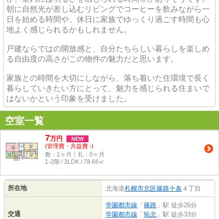
朝に自然光が差し込むリビングでコーヒーを飲みながら一
日を始める時間や、休日に家族でゆっくり過ごす時間も心
地よく感じられるかもしれません。
戸建ならではの開放感と、自分たちらしい暮らしを楽しめ
る自由度の高さがこの物件の魅力だと思います。
家族との時間を大切にしながら、落ち着いた住環境で長く
暮らしていきたい方にとって、魅力を感じられる住まいで
はないかという印象を受けました。
空室一覧
7
万
円
NEW
(管理費・共益費 -)
敷：1ヶ月｜礼：0ヶ月
1-2階 / 3LDK / 78.66㎡
所在地
北海道
札幌市北区
篠路十条
４丁目
学園都市線
「
篠路
」駅 徒歩26分
交通
学園都市線
「
拓北
」駅 徒歩33分