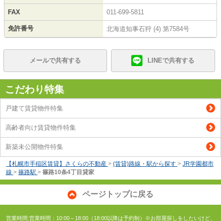
FAX
011-699-5811
免許番号
北海道知事石狩 (4) 第7584号
メールで共有する
LINEで共有する
こだわり特集
戸建て賃貸物件特集
高齢者向け賃貸物件特集
新築未公開物件特集
【札幌市手稲区賃貸】さくらの不動産
>
(賃貸)路線・駅から探す
>
JR学園都市
線
>
篠路駅
>
篠路10条4丁目貸家
ページトップに戻る
営業時間:営業時間：10:00～18:00（18:00以降は予約制）※お部屋探しをしたいけど、