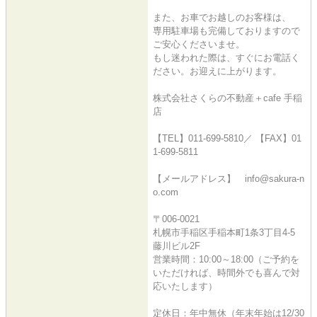
また、お車でお越しのお客様は、
専用駐車場も完備しておりますので
ご安心くださいませ。
もし迷われた際は、すぐにお電話く
ださい。お迎えに上がります。
株式会社さくらの不動産＋cafe 手稲
店
【TEL】011-699-5810／ 【FAX】01
1-699-5811
【メールアドレス】 info@sakura-n
o.com
〒006-0021
札幌市手稲区手稲本町1条3丁目4-5
藤川ビル2F
営業時間：10:00～18:00（ご予約を
いただければ、時間外でも喜んで対
応いたします）
定休日：年中無休（年末年始は12/30