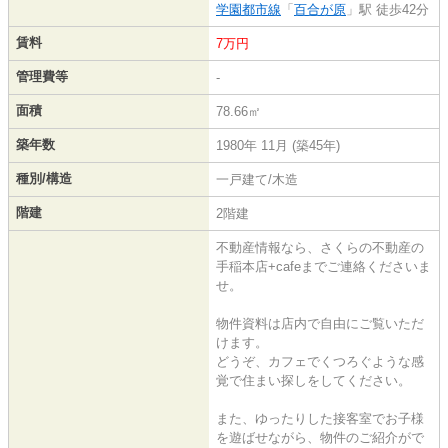
学園都市線
「
百合が原
」駅 徒歩42分
賃料
7万円
管理費等
-
面積
78.66㎡
築年数
1980年 11月 (築45年)
種別/構造
一戸建て/木造
階建
2階建
不動産情報なら、さくらの不動産の
手稲本店+cafeまでご連絡くださいま
せ。
物件資料は店内で自由にご覧いただ
けます。
どうぞ、カフェでくつろぐような感
覚で住まい探しをしてください。
また、ゆったりした接客室でお子様
を遊ばせながら、物件のご紹介がで