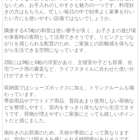
ないため、お手入れのしやすさも魅力の一つです。料理好
きの方はもちろん、忙しい毎日の中で効率よく家事を行い
たい方にも使いやすい設備ではないでしょうか。
隣接する4.5帖の和室は使い勝手が良く、お子さまの遊び場
や来客時の客間として活用できそうです。リビングとつな
がりを感じられる配置のため、ご家族との距離感を保ちな
がら生活できる空間になっています。
2階には9帖と6帖の洋室があり、主寝室や子ども部屋、在
宅ワーク用の書斎など、ライフスタイルに合わせた使い分
けができそうです。
収納面ではシューズボックスに加え、トランクルームも備
わっています。
季節用品やアウトドア用品、普段あまり使用しない荷物な
どを整理しやすく、室内をすっきり保ちながら生活できそ
うです。荷物が増えやすいご家族にとっても嬉しいポイン
トだと感じました。
南向きのお部屋のため、天候や季節によって異なります
が、室内には明るさを感じられる時間帯がありそうです。