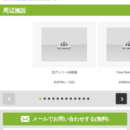
周辺施設
茨戸メリー幼稚園
Cinq Pe
約978m／13分
約962
前
メールでお問い合わせする(無料)