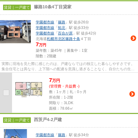
篠路10条4丁目貸家
賃貸｜一戸建て
学園都市線
「
篠路
」駅 徒歩26分
学園都市線
「
拓北
」駅 徒歩33分
学園都市線
「
百合が原
」駅 徒歩42分
北海道
札幌市北区
篠路十条
４丁目
7
万円
築年数：築45年 ｜募集中：
1室
階数：2階建
実際に現地を見た際に感じたのは、戸建ならではの独立した暮らしやすさです。
集合住宅とは異なり、上下階への配慮を意識し過ぎることなく、自分たちの生活
スタイルを大切にできそう...
7
万
円
(管理費・共益費 -)
敷：1ヶ月｜礼：0ヶ月
所在階：1-2階
間取り：3LDK
面積：78.66㎡
西茨戸4-2戸建
賃貸｜一戸建て
学園都市線
「
篠路
」駅 徒歩34分