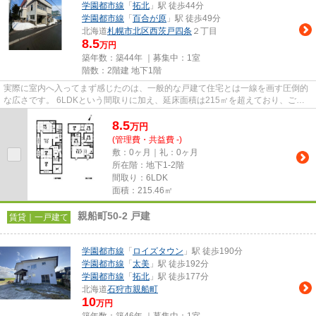
学園都市線
「
拓北
」駅 徒歩44分
学園都市線
「
百合が原
」駅 徒歩49分
北海道
札幌市北区
西茨戸四条
２丁目
8.5
万円
築年数：築44年 ｜募集中：
1室
階数：2階建 地下1階
実際に室内へ入ってまず感じたのは、一般的な戸建て住宅とは一線を画す圧倒的
な広さです。 6LDKという間取りに加え、延床面積は215㎡を超えており、ご家
族が多い方や二世帯での暮らし...
8.5
万
円
(管理費・共益費 -)
敷：0ヶ月｜礼：0ヶ月
所在階：地下1-2階
間取り：6LDK
面積：215.46㎡
親船町50-2 戸建
賃貸｜一戸建て
学園都市線
「
ロイズタウン
」駅 徒歩190分
学園都市線
「
太美
」駅 徒歩192分
学園都市線
「
拓北
」駅 徒歩177分
北海道
石狩市
親船町
10
万円