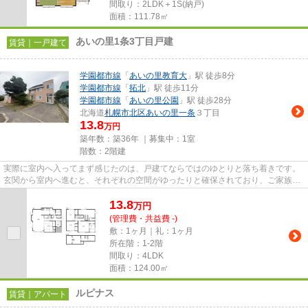
間取り：2LDK＋1S(納戸)
面積：111.78㎡
あいの里1条3丁目戸建
賃貸｜一戸建て
学園都市線
「
あいの里教育大
」駅 徒歩8分
学園都市線
「
拓北
」駅 徒歩11分
学園都市線
「
あいの里公園
」駅 徒歩28分
北海道
札幌市北区
あいの里一条
３丁目
13.8
万円
築年数：築36年 ｜募集中：
1室
階数：2階建
実際に室内へ入ってまず感じたのは、戸建てならではのゆとりと落ち着きです。
玄関から室内へ進むと、それぞれの空間がゆったりと確保されており、ご家族が
快適に暮らせる住まいという...
13.8
万
円
(管理費・共益費 -)
敷：1ヶ月｜礼：1ヶ月
所在階：1-2階
間取り：4LDK
面積：124.00㎡
ルピナス
賃貸｜アパート