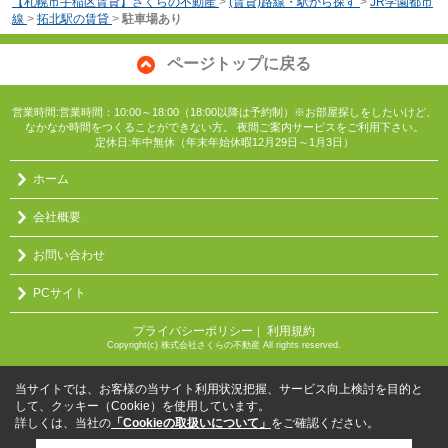
【札幌市手稲区賃貸】さくらの不動産
>
(賃貸)路線・駅から探す
>
JR学園都市
線
>
拓北駅の賃貸
>
駐車場あり
ページトップに戻る
営業時間:営業時間：10:00～18:00（18:00以降は予約制）※お部屋探しをしたいけど、
なかなか時間をつくることができない方。 夜間ご案内サービスをご利用下さい。
定休日:年中無休（年末年始休暇12月29日～1月3日）
ホーム
会社概要
お問い合わせ
PCサイト
プライバシーポリシー
利用規約
｜
Copyright(c) 株式会社さくらの不動産 All rights reserved.
当サイトでは、お客様の当サイト利用状況把握、サービス向上検討を目的と
して、クッキー（Cookie）を使用しています。
詳しくは、当社の
「Cookieの取扱いについて」
をご確認ください。