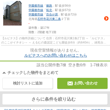
学園都市線
「
篠路
」駅 徒歩56分
学園都市線
「
拓北
」駅 徒歩57分
学園都市線
「
百合が原
」駅 徒歩72分
北海道
石狩市
花川東二条
２丁目
-
築年数：築17年
階数：2階建 地下1階
【ルピナス】の物件詳細について 住所：石狩市花川東2条2丁目 ～「ルピナス」
のここがイチオシ～ ～ えるむの森認定こども園徒歩8分（約640m）、緑苑台認
定こども園徒歩12分（約960...
現在空室情報がありません。
ルピナスへのお問い合わせはこちら
該当公開件数
7
棟 空き数
6
件
1-7
棟表示
チェックした物件をまとめて
検討リストに追加
お問い合わせ
さらに条件を絞り込む