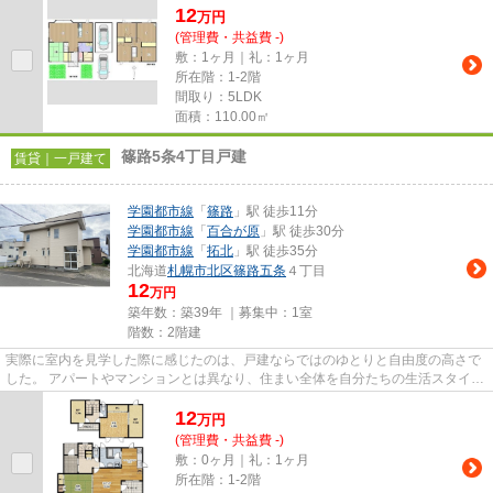
12
万
円
(管理費・共益費 -)
敷：1ヶ月｜礼：1ヶ月
所在階：1-2階
間取り：5LDK
面積：110.00㎡
篠路5条4丁目戸建
賃貸｜一戸建て
学園都市線
「
篠路
」駅 徒歩11分
学園都市線
「
百合が原
」駅 徒歩30分
学園都市線
「
拓北
」駅 徒歩35分
北海道
札幌市北区
篠路五条
４丁目
12
万円
築年数：築39年 ｜募集中：
1室
階数：2階建
実際に室内を見学した際に感じたのは、戸建ならではのゆとりと自由度の高さで
した。 アパートやマンションとは異なり、住まい全体を自分たちの生活スタイル
に合わせて活用できそうな...
12
万
円
(管理費・共益費 -)
敷：0ヶ月｜礼：1ヶ月
所在階：1-2階