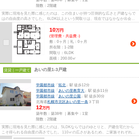
築年数：築46年 ｜募集中：
1室
階数：2階建
実際に現地を見た際に感じたのは、この住まいが持つ圧倒的な広さと戸建ならで
はの自由度の高さでした。 6LDK以上という間取りは、現在ではなかなか出会う
機会が少なく、ご家族が多い...
10
万
円
(管理費・共益費 -)
敷：0ヶ月｜礼：0ヶ月
所在階：1-2階
間取り：6LDK
面積：200.00㎡
あいの里1-3戸建
賃貸｜一戸建て
学園都市線
「
拓北
」駅 徒歩12分
学園都市線
「
あいの里教育大
」駅 徒歩11分
学園都市線
「
あいの里公園
」駅 徒歩30分
北海道
札幌市北区
あいの里一条
３丁目
12
万円
築年数：築38年 ｜募集中：
1室
階数：2階建
実際に現地を見た際に感じたのは、5LDKならではのゆとりと、戸建住宅だから
こそ得られる自由度の高さでした。 110㎡の広さがあるため、ご家族それぞれの
プライベート空間を確保しなが...