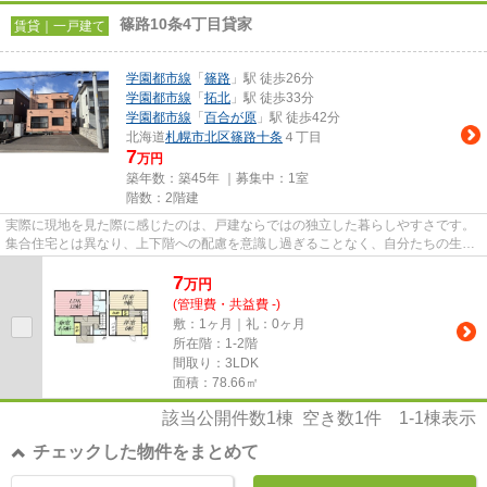
篠路10条4丁目貸家
賃貸｜一戸建て
学園都市線
「
篠路
」駅 徒歩26分
学園都市線
「
拓北
」駅 徒歩33分
学園都市線
「
百合が原
」駅 徒歩42分
北海道
札幌市北区
篠路十条
４丁目
7
万円
築年数：築45年 ｜募集中：
1室
階数：2階建
実際に現地を見た際に感じたのは、戸建ならではの独立した暮らしやすさです。
集合住宅とは異なり、上下階への配慮を意識し過ぎることなく、自分たちの生活
スタイルを大切にできそう...
7
万
円
(管理費・共益費 -)
敷：1ヶ月｜礼：0ヶ月
所在階：1-2階
間取り：3LDK
面積：78.66㎡
該当公開件数
1
棟 空き数
1
件
1-1
棟表示
チェックした物件をまとめて