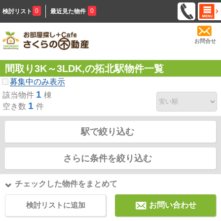
0
0
検討リスト
最近見た物件
お問合せ
間取り3K～3LDK,の拓北駅物件一覧
募集中のみ表示
1
該当物件
棟
1
空き数
件
駅で絞り込む
さらに条件を絞り込む
チェックした物件をまとめて
検討リストに追加
お問い合わせ