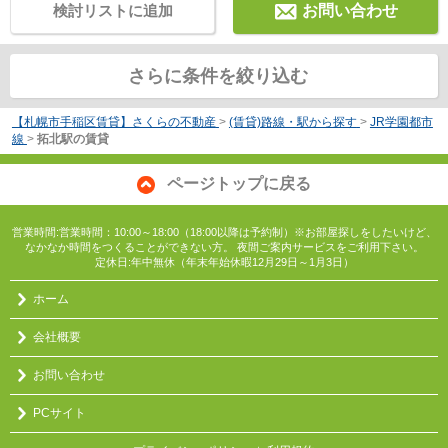
検討リストに追加
お問い合わせ
さらに条件を絞り込む
【札幌市手稲区賃貸】さくらの不動産
>
(賃貸)路線・駅から探す
>
JR学園都市
線
>
拓北駅の賃貸
ページトップに戻る
営業時間:営業時間：10:00～18:00（18:00以降は予約制）※お部屋探しをしたいけど、
なかなか時間をつくることができない方。 夜間ご案内サービスをご利用下さい。
定休日:年中無休（年末年始休暇12月29日～1月3日）
ホーム
会社概要
お問い合わせ
PCサイト