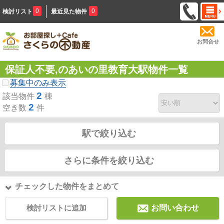
0
0
検討リスト
最近見た物件
お問合せ
保証人不要,のあいの里教育大駅物件一覧
募集中のみ表示
2
該当物件
棟
2
空き数
件
駅で絞り込む
さらに条件を絞り込む
チェックした物件をまとめて
検討リストに追加
お問い合わせ