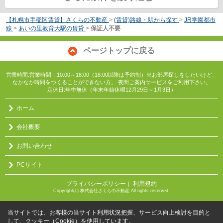
【札幌市手稲区賃貸】さくらの不動産
>
(賃貸)路線・駅から探す
>
JR学園都市
線
>
あいの里教育大駅の賃貸
>
保証人不要
ページトップに戻る
営業時間:営業時間：10:00～18:00（18:00以降は予約制）※お部屋探しをしたいけど、
なかなか時間をつくることができない方。 夜間ご案内サービスをご利用下さい。
定休日:年中無休（年末年始休暇12月29日～1月3日）
ホーム
会社概要
お問い合わせ
PCサイト
プライバシーポリシー
利用規約
｜
Copyright(c) 株式会社さくらの不動産 All rights reserved.
当サイトでは、お客様の当サイト利用状況把握、サービス向上検討を目的と
して、クッキー（Cookie）を使用しています。