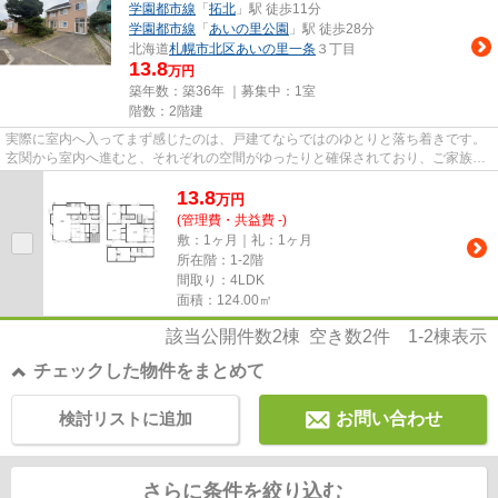
学園都市線
「
拓北
」駅 徒歩11分
学園都市線
「
あいの里公園
」駅 徒歩28分
北海道
札幌市北区
あいの里一条
３丁目
13.8
万円
築年数：築36年 ｜募集中：
1室
階数：2階建
実際に室内へ入ってまず感じたのは、戸建てならではのゆとりと落ち着きです。
玄関から室内へ進むと、それぞれの空間がゆったりと確保されており、ご家族が
快適に暮らせる住まいという...
13.8
万
円
(管理費・共益費 -)
敷：1ヶ月｜礼：1ヶ月
所在階：1-2階
間取り：4LDK
面積：124.00㎡
該当公開件数
2
棟 空き数
2
件
1-2
棟表示
チェックした物件をまとめて
検討リストに追加
お問い合わせ
さらに条件を絞り込む