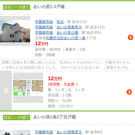
あいの里1-3戸建
賃貸｜一戸建て
学園都市線
「
拓北
」駅 徒歩12分
学園都市線
「
あいの里教育大
」駅 徒歩11分
学園都市線
「
あいの里公園
」駅 徒歩30分
北海道
札幌市北区
あいの里一条
３丁目
12
万円
築年数：築38年 ｜募集中：
1室
階数：2階建
実際に現地を見た際に感じたのは、5LDKならではのゆとりと、戸建住宅だから
こそ得られる自由度の高さでした。 110㎡の広さがあるため、ご家族それぞれの
プライベート空間を確保しなが...
12
万
円
(管理費・共益費 -)
敷：1ヶ月｜礼：1ヶ月
所在階：1-2階
間取り：5LDK
面積：110.00㎡
あいの里1条3丁目戸建
賃貸｜一戸建て
学園都市線
「
あいの里教育大
」駅 徒歩8分