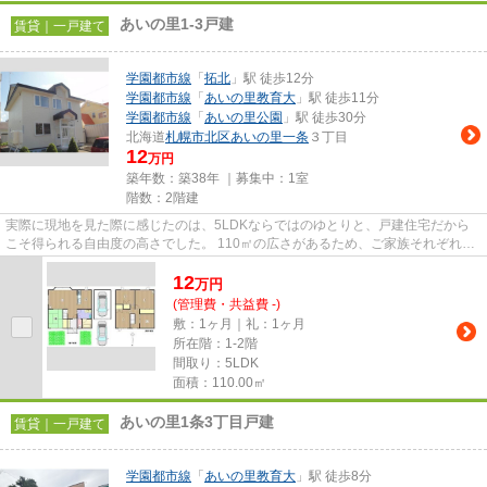
あいの里1-3戸建
賃貸｜一戸建て
学園都市線
「
拓北
」駅 徒歩12分
学園都市線
「
あいの里教育大
」駅 徒歩11分
学園都市線
「
あいの里公園
」駅 徒歩30分
北海道
札幌市北区
あいの里一条
３丁目
12
万円
築年数：築38年 ｜募集中：
1室
階数：2階建
実際に現地を見た際に感じたのは、5LDKならではのゆとりと、戸建住宅だから
こそ得られる自由度の高さでした。 110㎡の広さがあるため、ご家族それぞれの
プライベート空間を確保しなが...
12
万
円
(管理費・共益費 -)
敷：1ヶ月｜礼：1ヶ月
所在階：1-2階
間取り：5LDK
面積：110.00㎡
あいの里1条3丁目戸建
賃貸｜一戸建て
学園都市線
「
あいの里教育大
」駅 徒歩8分