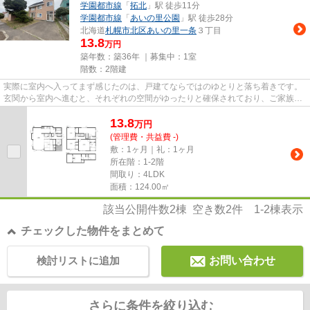
学園都市線
「
拓北
」駅 徒歩11分
学園都市線
「
あいの里公園
」駅 徒歩28分
北海道
札幌市北区
あいの里一条
３丁目
13.8
万円
築年数：築36年 ｜募集中：
1室
階数：2階建
実際に室内へ入ってまず感じたのは、戸建てならではのゆとりと落ち着きです。
玄関から室内へ進むと、それぞれの空間がゆったりと確保されており、ご家族が
快適に暮らせる住まいという...
13.8
万
円
(管理費・共益費 -)
敷：1ヶ月｜礼：1ヶ月
所在階：1-2階
間取り：4LDK
面積：124.00㎡
該当公開件数
2
棟 空き数
2
件
1-2
棟表示
チェックした物件をまとめて
検討リストに追加
お問い合わせ
さらに条件を絞り込む