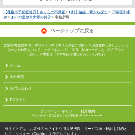
【札幌市手稲区賃貸】さくらの不動産
>
(賃貸)路線・駅から探す
>
JR学園都市
線
>
あいの里教育大駅の賃貸
>
事務所可
ページトップに戻る
営業時間:営業時間：10:00～18:00（18:00以降は予約制）※お部屋探しをしたいけど、
なかなか時間をつくることができない方。 夜間ご案内サービスをご利用下さい。
定休日:年中無休（年末年始休暇12月29日～1月3日）
ホーム
会社概要
お問い合わせ
PCサイト
プライバシーポリシー
利用規約
｜
Copyright(c) 株式会社さくらの不動産 All rights reserved.
当サイトでは、お客様の当サイト利用状況把握、サービス向上検討を目的と
して、クッキー（Cookie）を使用しています。