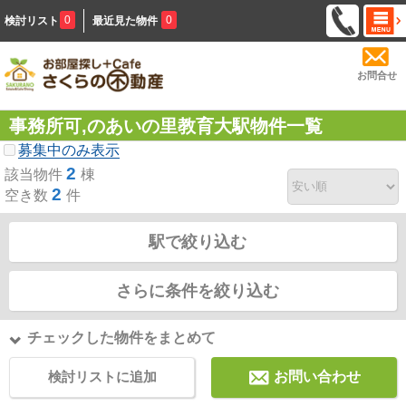
0
0
検討リスト
最近見た物件
お問合せ
事務所可,のあいの里教育大駅物件一覧
募集中のみ表示
2
該当物件
棟
2
空き数
件
駅で絞り込む
さらに条件を絞り込む
チェックした物件をまとめて
検討リストに追加
お問い合わせ