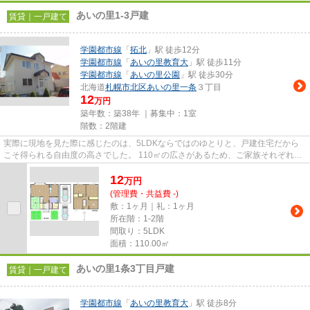
あいの里1-3戸建
賃貸｜一戸建て
学園都市線
「
拓北
」駅 徒歩12分
学園都市線
「
あいの里教育大
」駅 徒歩11分
学園都市線
「
あいの里公園
」駅 徒歩30分
北海道
札幌市北区
あいの里一条
３丁目
12
万円
築年数：築38年 ｜募集中：
1室
階数：2階建
実際に現地を見た際に感じたのは、5LDKならではのゆとりと、戸建住宅だから
こそ得られる自由度の高さでした。 110㎡の広さがあるため、ご家族それぞれの
プライベート空間を確保しなが...
12
万
円
(管理費・共益費 -)
敷：1ヶ月｜礼：1ヶ月
所在階：1-2階
間取り：5LDK
面積：110.00㎡
あいの里1条3丁目戸建
賃貸｜一戸建て
学園都市線
「
あいの里教育大
」駅 徒歩8分