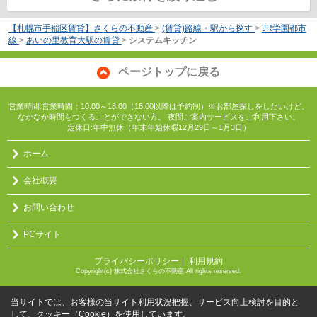
【札幌市手稲区賃貸】さくらの不動産
>
(賃貸)路線・駅から探す
>
JR学園都市
線
>
あいの里教育大駅の賃貸
>
システムキッチン
ページトップに戻る
営業時間:営業時間：10:00～18:00（18:00以降は予約制）※お部屋探しをしたいけど、
なかなか時間をつくることができない方。 夜間ご案内サービスをご利用下さい。
定休日:年中無休（年末年始休暇12月29日～1月3日）
ホーム
会社概要
お問い合わせ
PCサイト
プライバシーポリシー
利用規約
｜
Copyright(c) 株式会社さくらの不動産 All rights reserved.
当サイトでは、お客様の当サイト利用状況把握、サービス向上検討を目的と
して、クッキー（Cookie）を使用しています。