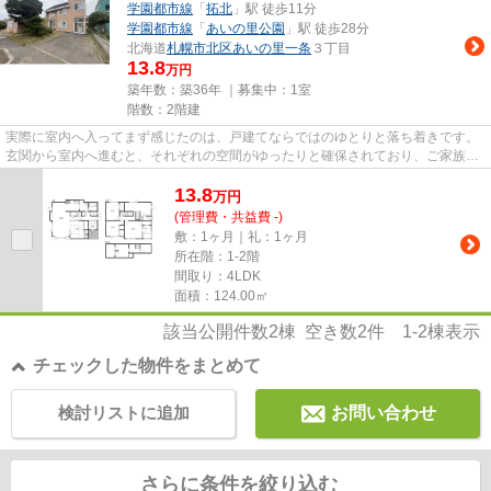
学園都市線
「
拓北
」駅 徒歩11分
学園都市線
「
あいの里公園
」駅 徒歩28分
北海道
札幌市北区
あいの里一条
３丁目
13.8
万円
築年数：築36年 ｜募集中：
1室
階数：2階建
実際に室内へ入ってまず感じたのは、戸建てならではのゆとりと落ち着きです。
玄関から室内へ進むと、それぞれの空間がゆったりと確保されており、ご家族が
快適に暮らせる住まいという...
13.8
万
円
(管理費・共益費 -)
敷：1ヶ月｜礼：1ヶ月
所在階：1-2階
間取り：4LDK
面積：124.00㎡
該当公開件数
2
棟 空き数
2
件
1-2
棟表示
チェックした物件をまとめて
検討リストに追加
お問い合わせ
さらに条件を絞り込む