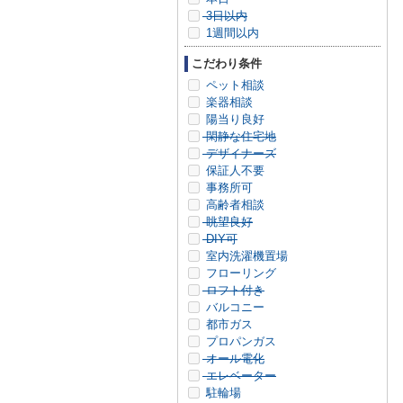
3日以内
1週間以内
こだわり条件
ペット相談
楽器相談
陽当り良好
閑静な住宅地
デザイナーズ
保証人不要
事務所可
高齢者相談
眺望良好
DIY可
室内洗濯機置場
フローリング
ロフト付き
バルコニー
都市ガス
プロパンガス
オール電化
エレベーター
駐輪場