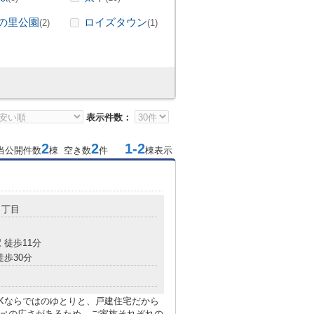
の里公園
ロイズタウン
(2)
(1)
表示件数：
2
2
1-2
当公開件数
棟 空き数
件
棟表示
３丁目
 徒歩11分
徒歩30分
DKならではのゆとりと、戸建住宅だから
0㎡の広さがあるため、ご家族それぞれの