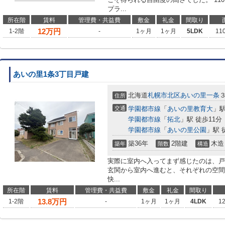
プラ...
所在階
賃料
管理費・共益費
敷金
礼金
間取り
12
万円
1-2階
-
1ヶ月
1ヶ月
5LDK
11
あいの里1条3丁目戸建
北海道
札幌市北区
あいの里一条
住所
交通
学園都市線
「
あいの里教育大
」駅
学園都市線
「
拓北
」駅 徒歩11分
学園都市線
「
あいの里公園
」駅 
築36年
2階建
木造
築年
階数
構造
実際に室内へ入ってまず感じたのは、戸
玄関から室内へ進むと、それぞれの空間
快...
所在階
賃料
管理費・共益費
敷金
礼金
間取り
13.8
万円
1-2階
-
1ヶ月
1ヶ月
4LDK
1