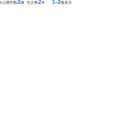
2
2
1-2
当公開件数
棟 空き数
件
棟表示