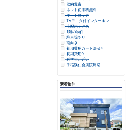
収納豊富
ネット使用料無料
オートロック
TVモニタ付インターホン
宅配ボックス
1階の物件
駐車場あり
南向き
初期費用カード決済可
初期費用0
科学大が近い
手稲渓仁会病院周辺
新着物件