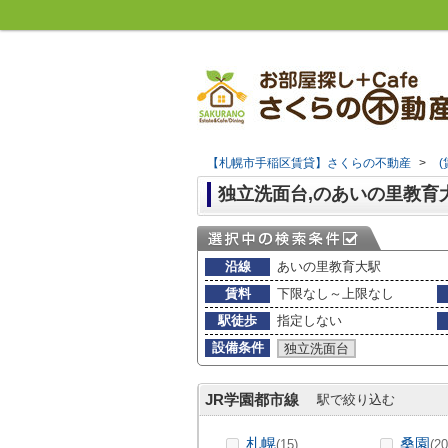
【札幌市手稲区賃貸】さくらの不動産
>
独立洗面台,のあいの里教育
沿線
あいの里教育大駅
賃料
下限なし～上限なし
駅徒歩
指定しない
設備条件
独立洗面台
JR学園都市線
駅で絞り込む
札幌
桑園
(15)
(20