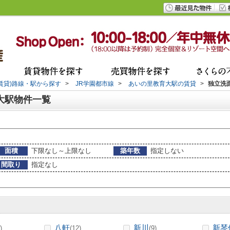
(賃貸)路線・駅から探す
>
JR学園都市線
>
あいの里教育大駅の賃貸
>
独立洗
大駅物件一覧
面積
下限なし～上限なし
築年数
指定しない
間取り
指定なし
八軒
新川
新琴
)
(12)
(9)