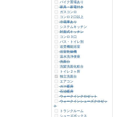
バイク置場あり
家具・家電付き
ガスコンロ
コンロ２口以上
冷蔵庫あり
システムキッチン
対面式キッチン
コンロ３口
バス・トイレ別
追焚機能浴室
浴室乾燥機
温水洗浄便座
洗面台
洗髪洗面化粧台
トイレ２ヶ所
独立洗面台
エアコン
ガス暖房
石油暖房
ウォークインクロゼット
ウォークインシューズクロゼッ
ト
トランクルーム
シューズボックス