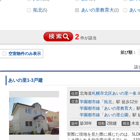
拓北
あいの里教育大
あい
(5)
(2)
2
件が該当
並び順：
空室物件のみ表示
該
あいの里1-3戸建
北海道
札幌市北区
あいの里一条
住所
交通
学園都市線
「
拓北
」駅 徒歩12分
学園都市線
「
あいの里教育大
」駅
学園都市線
「
あいの里公園
」駅 
築38年
2階建
木造
築年
階数
構造
実際に現地を見た際に感じたのは、5L
こそ得られる自由度の高さでした。 11