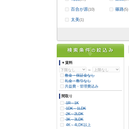
百合が原
篠路
(10)
(5)
太美
(1)
▼賃料
～
敷金・保証金なし
礼金・敷引なし
共益費・管理費込み
間取り
1R～1K
1DK～1LDK
2K～2LDK
3K～3LDK
4K～4LDK以上