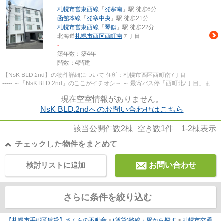
札幌市営東西線
「
発寒南
」駅 徒歩6分
函館本線
「
発寒中央
」駅 徒歩21分
札幌市営東西線
「
琴似
」駅 徒歩22分
北海道
札幌市西区
西町南
７丁目
-
築年数：築4年
階数：4階建
【NsK BLD.2nd】の物件詳細について 住所：札幌市西区西町南7丁目 ---------------
----- ～「NsK BLD.2nd」のここがイチオシ～ ～ 最寄バス停「西町北7丁目」まで
徒歩3分ほど（約2...
現在空室情報がありません。
NsK BLD.2ndへのお問い合わせはこちら
該当公開件数
2
棟 空き数
1
件
1-2
棟表示
チェックした物件をまとめて
検討リストに追加
お問い合わせ
さらに条件を絞り込む
【札幌市手稲区賃貸】さくらの不動産
>
(賃貸)路線・駅から探す
>
札幌市交通