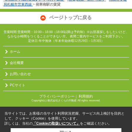
局札幌市営東西線
>
発寒南駅の賃貸
ページトップに戻る
営業時間:営業時間：10:00～18:00（18:00以降は予約制）※お部屋探しをしたいけど、
なかなか時間をつくることができない方。 夜間ご案内サービスをご利用下さい。
定休日:年中無休（年末年始休暇12月29日～1月3日）
ホーム
会社概要
お問い合わせ
PCサイト
プライバシーポリシー
利用規約
｜
Copyright(c) 株式会社さくらの不動産 All rights reserved.
当サイトでは、お客様の当サイト利用状況把握、サービス向上検討を目的と
して、クッキー（Cookie）を使用しています。
詳しくは、当社の
「Cookieの取扱いについて」
をご確認ください。