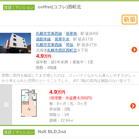
coffret(コフレ)西町北
賃貸｜マンション
札幌市営東西線
「
発寒南
」駅 徒歩4分
函館本線
「
発寒中央
」駅 徒歩17分
札幌市営東西線
「
琴似
」駅 徒歩17分
北海道
札幌市西区
西町北
６丁目
4.9
万円
築年数：築1年未満 ｜募集中：
1室
階数：4階建
実際に室内を確認してまず感じたのは、コンパクトながらも暮らしやすさがしっ
かり考えられた空間だということでした。 約7.7帖の室内は無駄のない造りで、
ベッドやテーブルを配置して...
4.9
万
円
(管理費・共益費 6,000円)
敷：0ヶ月｜礼：0ヶ月
所在階：2階
間取り：1R
面積：22.64㎡
NsK BLD.2nd
賃貸｜マンション