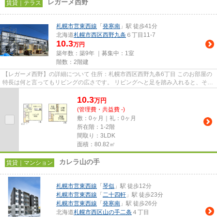
レガーメ西野
賃貸｜テラス
札幌市営東西線
「
発寒南
」駅 徒歩41分
北海道
札幌市西区
西野九条
６丁目11-7
10.3
万円
築年数：築9年 ｜募集中：
1室
階数：2階建
【レガーメ西野】の詳細について 住所：札幌市西区西野九条6丁目 このお部屋の
特長は何と言ってもリビングの広さです。 リビングへと足を踏み入れると、その
広さに目を見張ってしま...
10.3
万
円
(管理費・共益費 -)
敷：0ヶ月｜礼：0ヶ月
所在階：1-2階
間取り：3LDK
面積：80.82㎡
カレラ山の手
賃貸｜マンション
札幌市営東西線
「
琴似
」駅 徒歩12分
札幌市営東西線
「
二十四軒
」駅 徒歩23分
札幌市営東西線
「
発寒南
」駅 徒歩26分
北海道
札幌市西区
山の手二条
４丁目