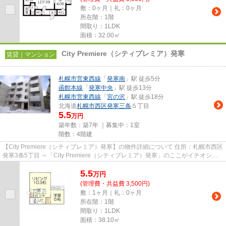
敷：0ヶ月｜礼：0ヶ月
所在階：1階
間取り：1LDK
面積：32.00㎡
City Premiere（シティプレミア）発寒
賃貸｜マンション
札幌市営東西線
「
発寒南
」駅 徒歩5分
函館本線
「
発寒中央
」駅 徒歩13分
札幌市営東西線
「
宮の沢
」駅 徒歩18分
北海道
札幌市西区
発寒三条
５丁目
5.5
万円
築年数：築7年 ｜募集中：
1室
階数：4階建
【City Premiere（シティプレミア）発寒】の物件詳細について 住所：札幌市西区
発寒3条5丁目 ～「City Premiere（シティプレミア）発寒」のここがイチオシ～
～ BS・CS・ケーブルテ...
5.5
万
円
(管理費・共益費 3,500円)
敷：1ヶ月｜礼：0ヶ月
所在階：1階
間取り：1LDK
面積：38.10㎡