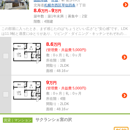
函館本線
「
琴似
」駅 徒歩19分
北海道
札幌市西区
琴似四条
７丁目
8.6
9
万円～
万円
築年数：築1年未満 ｜募集中：
2室
階数：4階建
この部屋に入ったとき、まず感じたのは“ちょうどいい広さ”と“安心感”です。LDK
は11.9帖と適度にゆとりがあり、リビング・ダイニング・キッチンそれぞれの空
間が自然に分かれながらも、...
8.6
万
円
(管理費・共益費 5,000円)
敷：0ヶ月｜礼：0ヶ月
所在階：1階
間取り：2LDK
面積：48.16㎡
9
万
円
(管理費・共益費 5,000円)
敷：0ヶ月｜礼：0ヶ月
所在階：4階
間取り：2LDK
面積：48.16㎡
サクランシェ宮の沢
賃貸｜マンション