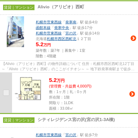
Alivio（アリビオ）西町
賃貸｜マンション
札幌市営東西線
「
発寒南
」駅 徒歩4分
函館本線
「
発寒中央
」駅 徒歩17分
札幌市営東西線
「
宮の沢
」駅 徒歩14分
北海道
札幌市西区
西町北
１２丁目
5.2
万円
築年数：築7年 ｜募集中：
1室
階数：4階建
【Alivio（アリビオ）西町】の物件詳細について 住所：札幌市西区西町北12丁目
～「Alivio（アリビオ）西町」のここがイチオシ～ ～ 地下鉄発寒南駅まで徒歩4
分（約320m）で、通勤...
5.2
万
円
(管理費・共益費 4,000円)
敷：1ヶ月｜礼：0ヶ月
所在階：1階
間取り：1LDK
面積：33.08㎡
シティレジデンス宮の沢(宮の沢1-3A棟)
賃貸｜マンション
札幌市営東西線
「
宮の沢
」駅 徒歩7分