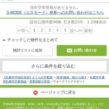
現在空室情報がありません。
S-MODE（エスモード）発寒へのお問い合わせはこちら
該当公開件数
98
棟 空き数
22
件
1-20
棟表示
1
2
3
4
5
<<前へ
次へ>>
最初
チェックした物件をまとめて
検討リストに追加
お問い合わせ
さらに条件を絞り込む
【札幌市手稲区賃貸】さくらの不動産
>
(賃貸)路線・駅から探す
>
札幌市交通
局札幌市営東西線
>
発寒南駅の賃貸
>
ウォークインクロゼット
ページトップに戻る
営業時間:営業時間：10:00～18:00（18:00以降は予約制）※お部屋探しをしたいけど、
なかなか時間をつくることができない方。 夜間ご案内サービスをご利用下さい。