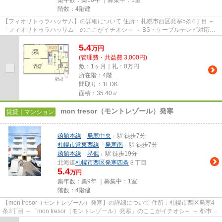
築年数：築10年 ｜募集中：
1室
階数：4階建
【フィオリトゥラハッサム】の詳細について 住所：札幌市西区発寒5条4丁目 ～
「フィオリトゥラハッサム」のここがイチオシ～ ～ BS・ケーブルテレビ対応可
で、様々なコンテンツがお...
5.4
万
円
(管理費・共益費 3,000円)
敷：1ヶ月｜礼：0万円
所在階：4階
間取り：1LDK
面積：35.40㎡
mon tresor（モントレゾール）発寒
賃貸｜マンション
函館本線
「
発寒中央
」駅 徒歩7分
札幌市営東西線
「
発寒南
」駅 徒歩7分
函館本線
「
琴似
」駅 徒歩19分
北海道
札幌市西区
発寒四条
３丁目
5.4
万円
築年数：築9年 ｜募集中：
1室
階数：4階建
【mon tresor（モントレゾール）発寒】の詳細について 住所：札幌市西区発寒4
条3丁目 ～「mon tresor（モントレゾール）発寒」のここがイチオシ～ ～ 都市ガ
ス同等料金の北ガスEフ...