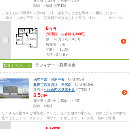
築年数：築3年 ｜募集中：
1室
階数：4階建 地下1階
～ さくらの不動産の自社物件です。諸条件などはお気軽にご相談ください！ ～
～ 敷金・礼金が不要です。初期費用が抑えられて安心ですね。 ～ ～ オートロッ
ク・TVモニターホンなど、...
6
万
円
(管理費・共益費 3,000円)
敷：0ヶ月｜礼：0ヶ月
所在階：3階
間取り：1LDK
面積：31.19㎡
ラフィナート発寒中央
賃貸｜マンション
函館本線
「
発寒中央
」駅 徒歩5分
札幌市営東西線
「
発寒南
」駅 徒歩15分
北海道
札幌市西区
発寒十条
２丁目9-5
6.5
万円
築年数：築4年 ｜募集中：
1室
階数：4階建
たくさんの物件をご用意致しました。色々な物件の中から、 お気に入りの物件を
見つけましょう。スタッフ一同サポート致します。 ●「内見、契約は現地
で……」はもう古い!? イマドキの...
6.5
万
円