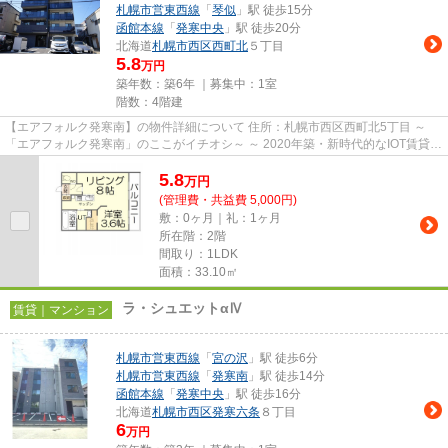
札幌市営東西線
「
琴似
」駅 徒歩15分
函館本線
「
発寒中央
」駅 徒歩20分
北海道
札幌市西区
西町北
５丁目
5.8
万円
築年数：築6年 ｜募集中：
1室
階数：4階建
【エアフォルク発寒南】の物件詳細について 住所：札幌市西区西町北5丁目 ～
「エアフォルク発寒南」のここがイチオシ～ ～ 2020年築・新時代的なIOT賃貸の
デザイナーズ物件です。 ...
5.8
万
円
(管理費・共益費 5,000円)
敷：0ヶ月｜礼：1ヶ月
所在階：2階
間取り：1LDK
面積：33.10㎡
ラ・シュエットαⅣ
賃貸｜マンション
札幌市営東西線
「
宮の沢
」駅 徒歩6分
札幌市営東西線
「
発寒南
」駅 徒歩14分
函館本線
「
発寒中央
」駅 徒歩16分
北海道
札幌市西区
発寒六条
８丁目
6
万円