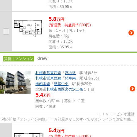
間取り：1LDK
面積：35.95㎡
5.8
万
円
(管理費・共益費 5,000円)
敷：1ヶ月｜礼：1ヶ月
所在階：2階
間取り：1LDK
面積：35.95㎡
draw
賃貸｜マンション
札幌市営東西線
「
宮の沢
」駅 徒歩8分
札幌市営東西線
「
発寒南
」駅 徒歩25分
函館本線
「
発寒中央
」駅 徒歩29分
北海道
札幌市西区
宮の沢二条
１丁目
5.4
万円
築年数：築1年 ｜募集中：
1室
階数：4階建
━━━━━━━━━━━━━━━━━━━━━━━━━━ ＬＩＮＥ・ビデオ通話
対応開始「オンライン内覧」 ーお部屋さがしのすべてがオンラインで対応可能ー
━━━━━━━━━━━━━━━━━━━━━━━━━━ スマートフォンだけで
5.4
物...
万
円
(管理費・共益費 5,000円)