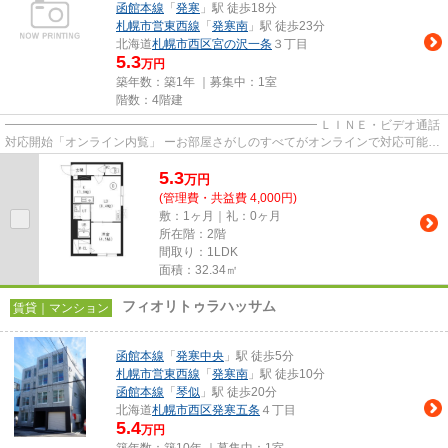
函館本線
「
発寒
」駅 徒歩18分
札幌市営東西線
「
発寒南
」駅 徒歩23分
北海道
札幌市西区
宮の沢一条
３丁目
5.3
万円
築年数：築1年 ｜募集中：
1室
階数：4階建
━━━━━━━━━━━━━━━━━━━━━━━━━━ ＬＩＮＥ・ビデオ通話
対応開始「オンライン内覧」 ーお部屋さがしのすべてがオンラインで対応可能ー
━━━━━━━━━━━━━━━━━━━━━━━━━━ スマートフォンだけで
5.3
物...
万
円
(管理費・共益費 4,000円)
敷：1ヶ月｜礼：0ヶ月
所在階：2階
間取り：1LDK
面積：32.34㎡
フィオリトゥラハッサム
賃貸｜マンション
函館本線
「
発寒中央
」駅 徒歩5分
札幌市営東西線
「
発寒南
」駅 徒歩10分
函館本線
「
琴似
」駅 徒歩20分
北海道
札幌市西区
発寒五条
４丁目
5.4
万円