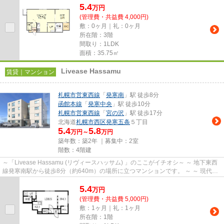
5.4
万
円
(管理費・共益費 4,000円)
敷：0ヶ月｜礼：0ヶ月
所在階：3階
間取り：1LDK
面積：35.75㎡
Livease Hassamu
賃貸｜マンション
札幌市営東西線
「
発寒南
」駅 徒歩8分
函館本線
「
発寒中央
」駅 徒歩10分
札幌市営東西線
「
宮の沢
」駅 徒歩17分
北海道
札幌市西区
発寒五条
５丁目
5.4
5.8
万円～
万円
築年数：築2年 ｜募集中：
2室
階数：4階建
～「Livease Hassamu (リヴィースハッサム) 」のここがイチオシ～ ～ 地下東西
線発寒南駅から徒歩8分（約640m）の場所に立つマンションです。 ～ ～ 現代生
活に欠かせないインターネ...
5.4
万
円
(管理費・共益費 5,000円)
敷：1ヶ月｜礼：1ヶ月
所在階：1階