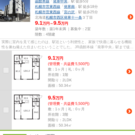
函館本線
「
発寒中央
」駅 徒歩5分
札幌市営東西線
「
発寒南
」駅 徒歩18分
札幌市営東西線
「
宮の沢
」駅 徒歩25分
北海道
札幌市西区
発寒十一条
３丁目
9.1
9.5
万円～
万円
築年数：築1年未満 ｜募集中：
2室
階数：4階建
実際に室内を見て感じたのは、駅近という利便性と、家族で快適に暮らせる機能
性を兼ね備えた住まいだということでした。 JR函館本線「発寒中央」駅まで徒歩
約5分（約400m）という立地...
9.1
万
円
(管理費・共益費 5,500円)
敷：1ヶ月｜礼：0ヶ月
所在階：1階
間取り：2LDK
面積：50.34㎡
9.5
万
円
(管理費・共益費 5,500円)
敷：1ヶ月｜礼：0ヶ月
所在階：3階
間取り：2LDK
面積：50.34㎡