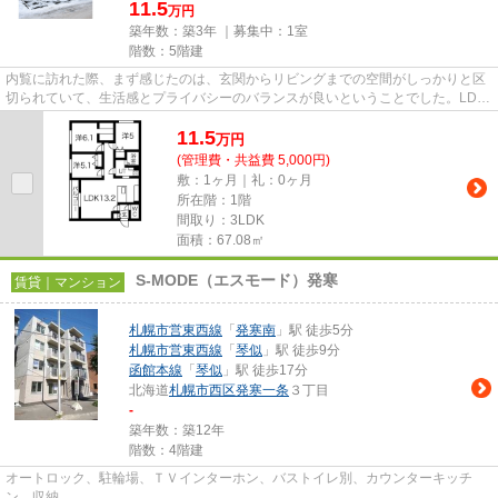
11.5
万円
築年数：築3年 ｜募集中：
1室
階数：5階建
内覧に訪れた際、まず感じたのは、玄関からリビングまでの空間がしっかりと区
切られていて、生活感とプライバシーのバランスが良いということでした。LDK
は13.2帖と広く、家具の配置が...
11.5
万
円
(管理費・共益費 5,000円)
敷：1ヶ月｜礼：0ヶ月
所在階：1階
間取り：3LDK
面積：67.08㎡
S-MODE（エスモード）発寒
賃貸｜マンション
札幌市営東西線
「
発寒南
」駅 徒歩5分
札幌市営東西線
「
琴似
」駅 徒歩9分
函館本線
「
琴似
」駅 徒歩17分
北海道
札幌市西区
発寒一条
３丁目
-
築年数：築12年
階数：4階建
オートロック、駐輪場、ＴＶインターホン、バストイレ別、カウンターキッチ
ン、収納