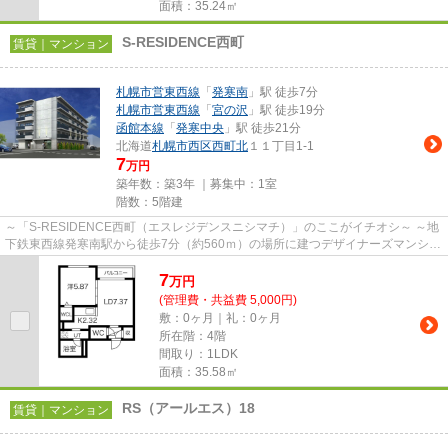
面積：35.24㎡
S-RESIDENCE西町
賃貸｜マンション
札幌市営東西線
「
発寒南
」駅 徒歩7分
札幌市営東西線
「
宮の沢
」駅 徒歩19分
函館本線
「
発寒中央
」駅 徒歩21分
北海道
札幌市西区
西町北
１１丁目1-1
7
万円
築年数：築3年 ｜募集中：
1室
階数：5階建
～「S-RESIDENCE西町（エスレジデンスニシマチ）」のここがイチオシ～ ～地
下鉄東西線発寒南駅から徒歩7分（約560ｍ）の場所に建つデザイナーズマンショ
ン～ ～近隣に生活に便利な施...
7
万
円
(管理費・共益費 5,000円)
敷：0ヶ月｜礼：0ヶ月
所在階：4階
間取り：1LDK
面積：35.58㎡
RS（アールエス）18
賃貸｜マンション