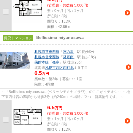
(管理費・共益費 5,000円)
敷：0ヶ月｜礼：1ヶ月
所在階：3階
間取り：1LDK
面積：42.89㎡
Bellissimo miyanosawa
賃貸｜マンション
札幌市営東西線
「
宮の沢
」駅 徒歩3分
札幌市営東西線
「
発寒南
」駅 徒歩18分
函館本線
「
発寒
」駅 徒歩25分
北海道
札幌市西区
西町北
１９丁目
6.5
万円
築年数：築3年 ｜募集中：
1室
階数：4階建
～「Bellissimo miyanosawa (ベリッシモミヤノサワ)」のここがイチオシ～ ～ 地
下東西線宮の沢駅から徒歩3分（約240m）の場所に立つ、新築物件です。 ～ ～
ファミリーマート西町北20...
6.5
万
円
(管理費・共益費 3,000円)
敷：1ヶ月｜礼：0ヶ月
所在階：3階
間取り：1LDK