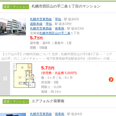
札幌市西区山の手二条１丁目のマンション
賃貸｜マンション
札幌市営東西線
「
琴似
」駅 徒歩6分
函館本線
「
琴似
」駅 徒歩19分
札幌市営東西線
「
発寒南
」駅 徒歩23分
北海道
札幌市西区
山の手二条
１丁目
5.7
万円
築年数：築9年 ｜募集中：
1室
階数：5階建
【コア山の手】の物件詳細について 住所：札幌市西区山の手2条1丁目 ～「コア
山の手」のここがイチオシ～ ～ 地下鉄東西線琴似駅徒歩6分（約480ｍ）の場所
に建つデザイナーズ物件...
5.7
万
円
(管理費・共益費 5,000円)
敷：1ヶ月｜礼：0ヶ月
所在階：3階
間取り：1LDK
面積：36.14㎡
エアフォルク発寒南
賃貸｜マンション
札幌市営東西線
「
発寒南
」駅 徒歩4分