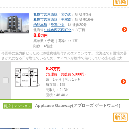
札幌市営東西線
「
宮の沢
」駅 徒歩3分
札幌市営東西線
「
発寒南
」駅 徒歩16分
函館本線
「
発寒中央
」駅 徒歩20分
北海道
札幌市西区
西町北
１８丁目
8.8
万円
築年数：予定 ｜募集中：
1室
階数：4階建
今回特に魅力的だったのは冷暖房機能付きのエアコンです。 北海道でも夏場の暑
さが気になる日が増えているため、エアコンが標準で備わっている安心感は大き
いと思います。 仕事から帰...
8.8
万
円
(管理費・共益費 5,000円)
敷：1ヶ月｜礼：1ヶ月
所在階：1階
間取り：2LDK
面積：48.40㎡
Applause Gateway(アプローズ ゲートウェイ)
賃貸｜マンション