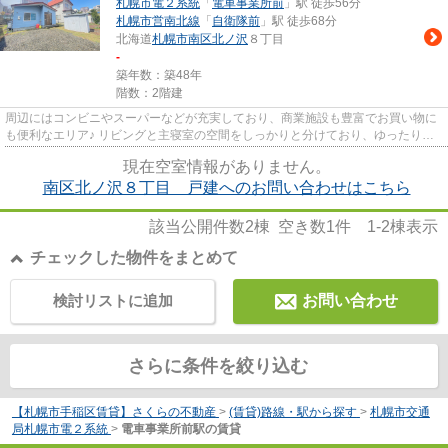
札幌市電２系統
「
電車事業所前
」駅 徒歩56分
札幌市営南北線
「
自衛隊前
」駅 徒歩68分
北海道
札幌市南区
北ノ沢
８丁目
-
築年数：築48年
階数：2階建
周辺にはコンビニやスーパーなどが充実しており、商業施設も豊富でお買い物に
も便利なエリア♪ リビングと主寝室の空間をしっかりと分けており、ゆったりと
くつろげる空間にしてみては...
現在空室情報がありません。
南区北ノ沢８丁目 戸建へのお問い合わせはこちら
該当公開件数
2
棟 空き数
1
件
1-2
棟表示
チェックした物件をまとめて
検討リストに追加
お問い合わせ
さらに条件を絞り込む
【札幌市手稲区賃貸】さくらの不動産
>
(賃貸)路線・駅から探す
>
札幌市交通
局札幌市電２系統
>
電車事業所前駅の賃貸