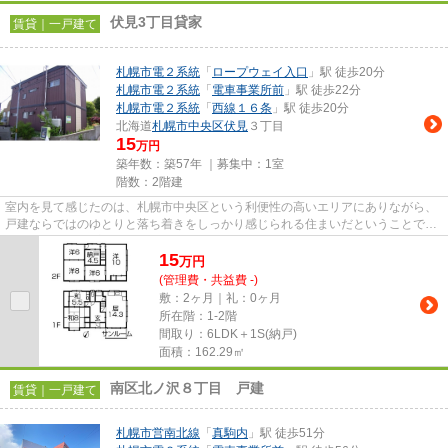
伏見3丁目貸家
賃貸｜一戸建て
札幌市電２系統
「
ロープウェイ入口
」駅 徒歩20分
札幌市電２系統
「
電車事業所前
」駅 徒歩22分
札幌市電２系統
「
西線１６条
」駅 徒歩20分
北海道
札幌市中央区
伏見
３丁目
15
万円
築年数：築57年 ｜募集中：
1室
階数：2階建
室内を見て感じたのは、札幌市中央区という利便性の高いエリアにありながら、
戸建ならではのゆとりと落ち着きをしっかり感じられる住まいだということで
す。 162.29㎡の広さに加え、...
15
万
円
(管理費・共益費 -)
敷：2ヶ月｜礼：0ヶ月
所在階：1-2階
間取り：6LDK＋1S(納戸)
面積：162.29㎡
南区北ノ沢８丁目 戸建
賃貸｜一戸建て
札幌市営南北線
「
真駒内
」駅 徒歩51分