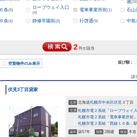
通
(34
ロープウェイ入口
６条
電車事業所前
石山
(8)
(1)
(4)
９条
静修学園前
行啓通
中島
(4)
(9)
(9)
2
件が該当
並び順：
空室物件のみ表示
該
伏見3丁目貸家
北海道
札幌市中央区
伏見
３丁目
住所
交通
札幌市電２系統
「
ロープウェイ
札幌市電２系統
「
電車事業所前
」
札幌市電２系統
「
西線１６条
」駅
築57年
2階建
木造
築年
階数
構造