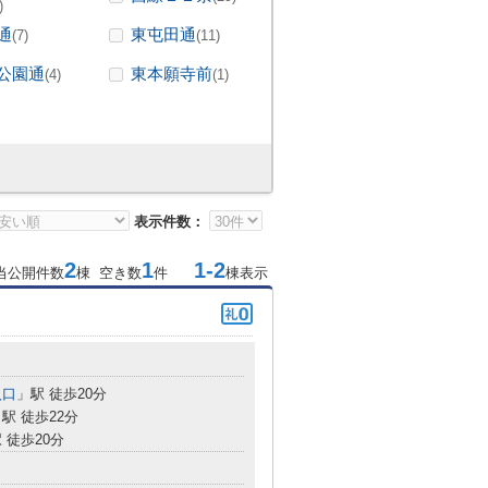
)
通
東屯田通
(7)
(11)
公園通
東本願寺前
(4)
(1)
表示件数：
2
1
1-2
当公開件数
棟 空き数
件
棟表示
入口
」駅 徒歩20分
駅 徒歩22分
 徒歩20分