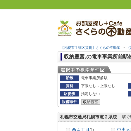
【札幌市手稲区賃貸】さくらの不動産
>
収納豊富,の電車事業所前駅
沿線
電車事業所前駅
賃料
下限なし～上限なし
駅徒歩
指定しない
設備条件
収納豊富
札幌市交通局札幌市電２系統
駅で
西４丁目
中央区
(1)