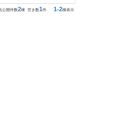
2
1
1-2
当公開件数
棟 空き数
件
棟表示