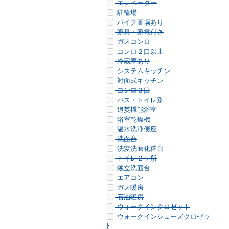
エレベーター
駐輪場
バイク置場あり
家具・家電付き
ガスコンロ
コンロ２口以上
冷蔵庫あり
システムキッチン
対面式キッチン
コンロ３口
バス・トイレ別
追焚機能浴室
浴室乾燥機
温水洗浄便座
洗面台
洗髪洗面化粧台
トイレ２ヶ所
独立洗面台
エアコン
ガス暖房
石油暖房
ウォークインクロゼット
ウォークインシューズクロゼッ
ト