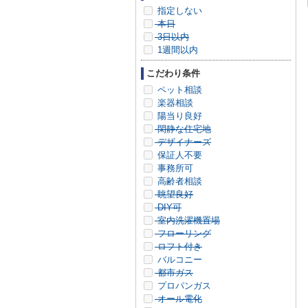
指定しない
本日
3日以内
1週間以内
こだわり条件
ペット相談
楽器相談
陽当り良好
閑静な住宅地
デザイナーズ
保証人不要
事務所可
高齢者相談
眺望良好
DIY可
室内洗濯機置場
フローリング
ロフト付き
バルコニー
都市ガス
プロパンガス
オール電化