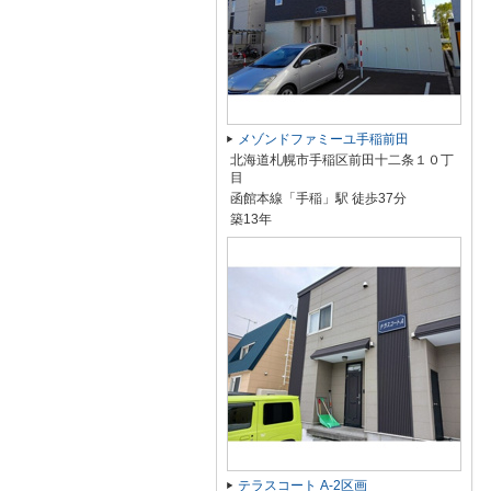
メゾンドファミーユ手稲前田
北海道札幌市手稲区前田十二条１０丁
目
函館本線「手稲」駅 徒歩37分
築13年
テラスコート A-2区画