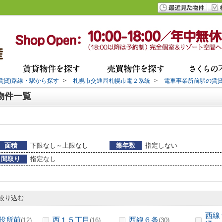
(賃貸)路線・駅から探す
>
札幌市交通局札幌市電２系統
>
電車事業所前駅の賃
物件一覧
面積
下限なし～上限なし
築年数
指定しない
間取り
指定なし
絞り込む
西線
役所前
西１５丁目
西線６条
(12)
(16)
(30)