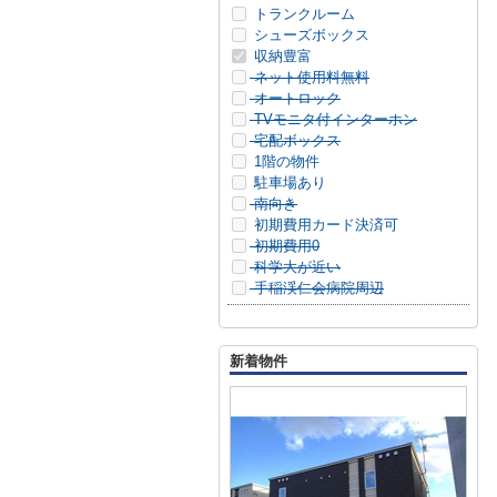
トランクルーム
シューズボックス
収納豊富
ネット使用料無料
オートロック
TVモニタ付インターホン
宅配ボックス
1階の物件
駐車場あり
南向き
初期費用カード決済可
初期費用0
科学大が近い
手稲渓仁会病院周辺
新着物件