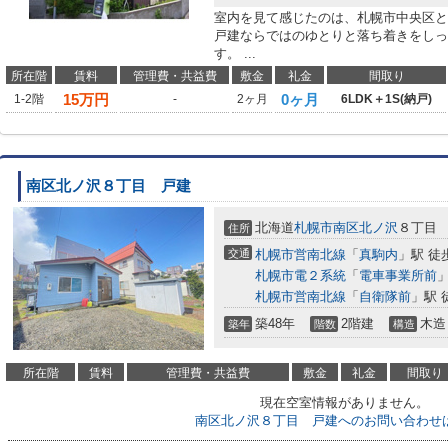
室内を見て感じたのは、札幌市中央区と
戸建ならではのゆとりと落ち着きをしっ
す。 ...
所在階
賃料
管理費・共益費
敷金
礼金
間取り
15
万円
0ヶ月
1-2階
-
2ヶ月
6LDK＋1S(納戸)
南区北ノ沢８丁目 戸建
北海道
札幌市南区
北ノ沢
８丁目
住所
交通
札幌市営南北線
「
真駒内
」駅 徒
札幌市電２系統
「
電車事業所前
」
札幌市営南北線
「
自衛隊前
」駅 
築48年
2階建
木造
築年
階数
構造
所在階
賃料
管理費・共益費
敷金
礼金
間取り
現在空室情報がありません。
南区北ノ沢８丁目 戸建へのお問い合わせ