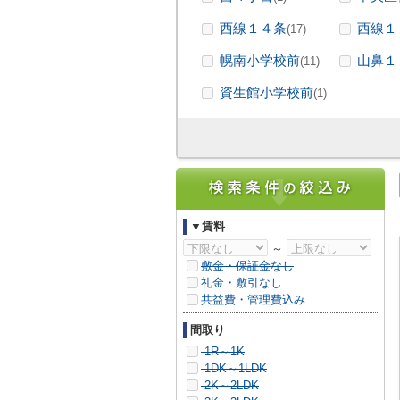
西線１４条
西線１
(17)
幌南小学校前
山鼻１
(11)
資生館小学校前
(1)
▼賃料
～
敷金・保証金なし
礼金・敷引なし
共益費・管理費込み
間取り
1R～1K
1DK～1LDK
2K～2LDK