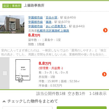
上篠路事務所
賃貸｜事務所
学園都市線
「
百合が原
」駅 徒歩40分
学園都市線
「
篠路
」駅 徒歩37分
学園都市線
「
あいの里教育大
」駅 徒歩44分
北海道
札幌市北区
篠路町上篠路
8.8
万円
築年数：- ｜募集中：
1室
階数：1階建
室内に入ってまず感じたのは、一棟貸しならではの「運用のしやすさ」と「独立
性の高さ」でした。 周囲と空間を共有しないため、業務時間や使い方を自分たち
の裁量で決めやすく、外部...
8.8
万
円
(管理費・共益費 -)
敷：3ヶ月｜礼：0ヶ月
所在階：1階
坪数：15.90坪｜面積：52.58㎡
坪単価：
0.55
万円
該当公開件数
1
棟 空き数
1
件
1-1
棟表示
チェックした物件をまとめて