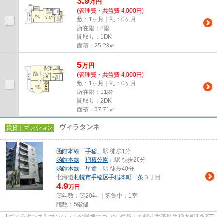
3.9
万
円
(管理費・共益費 4,000円)
敷：1ヶ月｜礼：0ヶ月
所在階：8階
間取り：1DK
面積：25.28㎡
5
万
円
(管理費・共益費 4,000円)
敷：1ヶ月｜礼：0ヶ月
所在階：11階
間取り：2DK
面積：37.71㎡
ヴィラタンネ
賃貸｜マンション
函館本線
「
手稲
」駅 徒歩1分
函館本線
「
稲積公園
」駅 徒歩20分
函館本線
「
星置
」駅 徒歩40分
北海道
札幌市手稲区
手稲本町一条
３丁目
4.9
万円
築年数：築20年 ｜募集中：
1室
階数：5階建
【ヴィラタンネ】マンションの詳細について 住所：札幌市手稲区手稲本町1条3丁