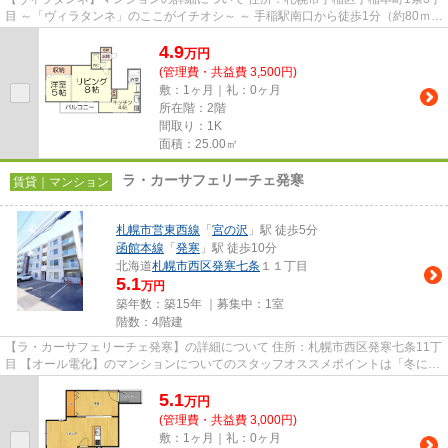
目 ～「ヴィラタンネ」のここがイチオシ～ ～ 手稲駅南口から徒歩1分（約80ｍ）
のデザイナーズマンシ...
4.9
万
円
(管理費・共益費 3,500円)
敷：1ヶ月｜礼：0ヶ月
所在階：2階
間取り：1K
面積：25.00㎡
ラ・カーサフェリーチェ発寒
賃貸｜マンション
札幌市営東西線
「
宮の沢
」駅 徒歩5分
函館本線
「
発寒
」駅 徒歩10分
北海道
札幌市西区
発寒七条
１１丁目
5.1
万円
築年数：築15年 ｜募集中：
1室
階数：4階建
【ラ・カーサフェリーチェ発寒】の詳細について 住所：札幌市西区発寒七条11丁
目 【オール電化】のマンションについてのスタッフオススメポイントは「冬にほ
んのり暖かい」です。 ...
5.1
万
円
(管理費・共益費 3,000円)
敷：1ヶ月｜礼：0ヶ月