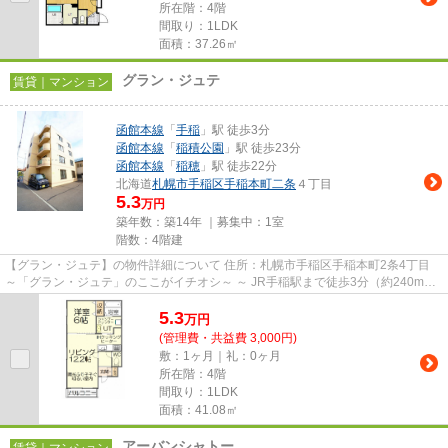
所在階：4階
間取り：1LDK
面積：37.26㎡
グラン・ジュテ
賃貸｜マンション
函館本線
「
手稲
」駅 徒歩3分
函館本線
「
稲積公園
」駅 徒歩23分
函館本線
「
稲穂
」駅 徒歩22分
北海道
札幌市手稲区
手稲本町二条
４丁目
5.3
万円
築年数：築14年 ｜募集中：
1室
階数：4階建
【グラン・ジュテ】の物件詳細について 住所：札幌市手稲区手稲本町2条4丁目
～「グラン・ジュテ」のここがイチオシ～ ～ JR手稲駅まで徒歩3分（約240m）
の、駅近エリアの物件です...
5.3
万
円
(管理費・共益費 3,000円)
敷：1ヶ月｜礼：0ヶ月
所在階：4階
間取り：1LDK
面積：41.08㎡
アーバンシャトー