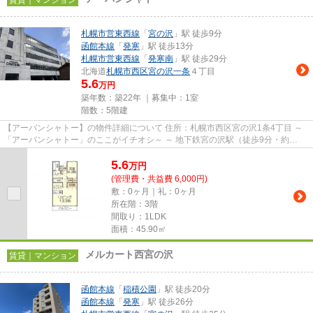
賃貸｜マンション
札幌市営東西線
「
宮の沢
」駅 徒歩9分
函館本線
「
発寒
」駅 徒歩13分
札幌市営東西線
「
発寒南
」駅 徒歩29分
北海道
札幌市西区
宮の沢一条
４丁目
5.6
万円
築年数：築22年 ｜募集中：
1室
階数：5階建
【アーバンシャトー】の物件詳細について 住所：札幌市西区宮の沢1条4丁目 ～
「アーバンシャトー」のここがイチオシ～ ～ 地下鉄宮の沢駅（徒歩9分・約
720m）・JR発寒駅（徒歩13分･...
5.6
万
円
(管理費・共益費 6,000円)
敷：0ヶ月｜礼：0ヶ月
所在階：3階
間取り：1LDK
面積：45.90㎡
メルカート西宮の沢
賃貸｜マンション
函館本線
「
稲積公園
」駅 徒歩20分
函館本線
「
発寒
」駅 徒歩26分