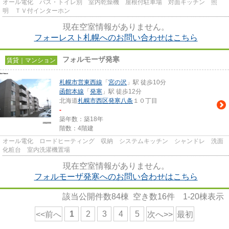
オール電化 バス・トイレ別 室内乾燥機 屋根付駐車場 対面キッチン 照
明 ＴＶ付インターホン
現在空室情報がありません。
フォーレスト札幌へのお問い合わせはこちら
フォルモーザ発寒
賃貸｜マンション
札幌市営東西線
「
宮の沢
」駅 徒歩10分
函館本線
「
発寒
」駅 徒歩12分
北海道
札幌市西区
発寒八条
１０丁目
-
築年数：築18年
階数：4階建
オール電化 ロードヒーティング 収納 システムキッチン シャンドレ 洗面
化粧台 室内洗濯機置場
現在空室情報がありません。
フォルモーザ発寒へのお問い合わせはこちら
該当公開件数
84
棟 空き数
16
件
1-20
棟表示
1
2
3
4
5
<<前へ
次へ>>
最初