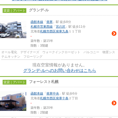
グランデ-ル
賃貸｜アパート
函館本線
「
発寒
」駅 徒歩8分
札幌市営東西線
「
宮の沢
」駅 徒歩11分
北海道
札幌市西区
発寒九条
１１丁目
-
築年数：築15年
階数：3階建
オール電化 デザイナーズ ウォークインクローゼット バルコニー 物置シス
テムキッチン フローリング
現在空室情報がありません。
グランデ-ルへのお問い合わせはこちら
フォーレスト札幌
賃貸｜アパート
函館本線
「
発寒中央
」駅 徒歩6分
北海道
札幌市西区
発寒十条
２丁目
-
築年数：築20年
階数：2階建