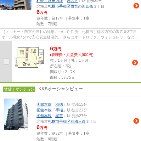
札幌市営東西線
「
宮の沢
」駅 徒歩25分
北海道
札幌市手稲区
西宮の沢四条
３丁目
6
万円
築年数：築17年 ｜募集中：
1室
階数：7階建
【メルカート西宮の沢】の詳細について 住所：札幌市手稲区西宮の沢四条3丁目
オール電化なので安心安全経済的。 さらにオートロック、ウォシュレットなど嬉
しい機能が満載です。 ...
6
万
円
(管理費・共益費 4,000円)
敷：1ヶ月｜礼：1ヶ月
所在階：3階
間取り：2LDK
面積：57.75㎡
KKSオーシャンビュー
賃貸｜マンション
函館本線
「
稲穂
」駅 徒歩15分
函館本線
「
手稲
」駅 徒歩22分
函館本線
「
星置
」駅 徒歩27分
北海道
札幌市手稲区
稲穂三条
３丁目
6
万円
築年数：築32年 ｜募集中：
1室
階数：8階建