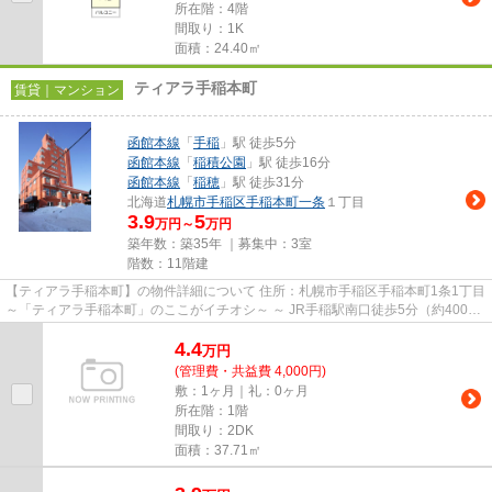
所在階：4階
間取り：1K
面積：24.40㎡
ティアラ手稲本町
賃貸｜マンション
函館本線
「
手稲
」駅 徒歩5分
函館本線
「
稲積公園
」駅 徒歩16分
函館本線
「
稲穂
」駅 徒歩31分
北海道
札幌市手稲区
手稲本町一条
１丁目
3.9
5
万円～
万円
築年数：築35年 ｜募集中：
3室
階数：11階建
【ティアラ手稲本町】の物件詳細について 住所：札幌市手稲区手稲本町1条1丁目
～「ティアラ手稲本町」のここがイチオシ～ ～ JR手稲駅南口徒歩5分（約400
ｍ）、1990年11月築のマン...
4.4
万
円
(管理費・共益費 4,000円)
敷：1ヶ月｜礼：0ヶ月
所在階：1階
間取り：2DK
面積：37.71㎡