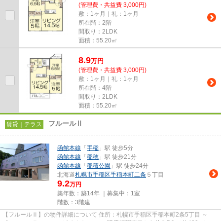
(管理費・共益費 3,000円)
敷：1ヶ月｜礼：1ヶ月
所在階：2階
間取り：2LDK
面積：55.20㎡
8.9
万
円
(管理費・共益費 3,000円)
敷：1ヶ月｜礼：1ヶ月
所在階：4階
間取り：2LDK
面積：55.20㎡
フルールⅡ
賃貸｜テラス
函館本線
「
手稲
」駅 徒歩5分
函館本線
「
稲穂
」駅 徒歩21分
函館本線
「
稲積公園
」駅 徒歩24分
北海道
札幌市手稲区
手稲本町二条
５丁目
9.2
万円
築年数：築14年 ｜募集中：
1室
階数：3階建
【フルールⅡ】の物件詳細について 住所：札幌市手稲区手稲本町2条5丁目 ～