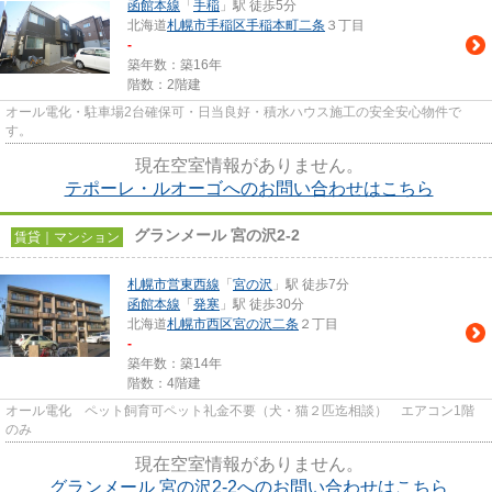
函館本線
「
手稲
」駅 徒歩5分
北海道
札幌市手稲区
手稲本町二条
３丁目
-
築年数：築16年
階数：2階建
オール電化・駐車場2台確保可・日当良好・積水ハウス施工の安全安心物件で
す。
現在空室情報がありません。
テポーレ・ルオーゴへのお問い合わせはこちら
グランメール 宮の沢2-2
賃貸｜マンション
札幌市営東西線
「
宮の沢
」駅 徒歩7分
函館本線
「
発寒
」駅 徒歩30分
北海道
札幌市西区
宮の沢二条
２丁目
-
築年数：築14年
階数：4階建
オール電化 ペット飼育可ペット礼金不要（犬・猫２匹迄相談） エアコン1階
のみ
現在空室情報がありません。
グランメール 宮の沢2-2へのお問い合わせはこちら