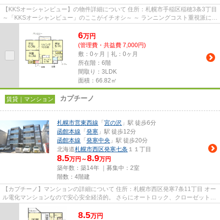
【KKSオーシャンビュー】の物件詳細について 住所：札幌市手稲区稲穂3条3丁目
～「KKSオーシャンビュー」のここがイチオシ～ ～ ランニングコスト重視派に人
気の「オール電化」物...
6
万
円
(管理費・共益費 7,000円)
敷：0ヶ月｜礼：0ヶ月
所在階：6階
間取り：3LDK
面積：66.82㎡
カプチーノ
賃貸｜マンション
札幌市営東西線
「
宮の沢
」駅 徒歩6分
函館本線
「
発寒
」駅 徒歩12分
函館本線
「
発寒中央
」駅 徒歩20分
北海道
札幌市西区
発寒七条
１１丁目
8.5
8.9
万円～
万円
築年数：築14年 ｜募集中：
2室
階数：4階建
【カプチーノ】マンションの詳細について 住所：札幌市西区発寒7条11丁目 オー
ル電化マンションなので安心安全経済的。 さらにオートロック、クローゼット、
バルコニーなど嬉しい機...
8.5
万
円