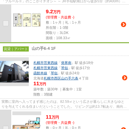
「フルールⅡ」のここがイチオシ～ ～ JR手稲駅南口から徒歩5分（約400m）の
場所に建つテラスハウス物件で...
9.2
万
円
(管理費・共益費 -)
敷：1ヶ月｜礼：1ヶ月
所在階：1-3階
間取り：3LDK
面積：108.33㎡
山の手6-4 1F
賃貸｜アパート
札幌市営東西線
「
発寒南
」駅 徒歩18分
札幌市営東西線
「
琴似
」駅 徒歩17分
函館本線
「
琴似
」駅 徒歩24分
北海道
札幌市西区
山の手六条
４丁目
11
万円
築年数：築30年 ｜募集中：
1室
階数：3階建
実際に室内へ入ってまず感じたのは、82.59㎡という広さが暮らしに大きなゆと
りを与えてくれる住まいだということでした。 リビングは約13.7帖あり、南向き
の窓から自然光が入り、開放...
11
万
円
(管理費・共益費 -)
敷：0ヶ月｜礼：0ヶ月