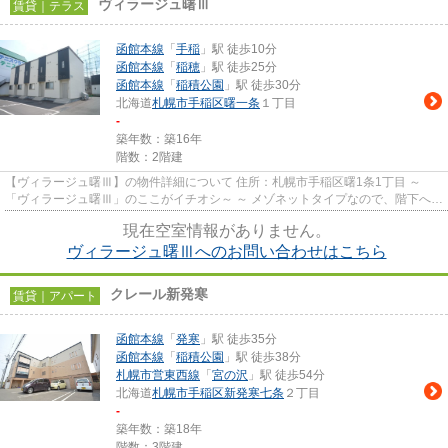
ヴィラージュ曙Ⅲ
賃貸｜テラス
函館本線
「
手稲
」駅 徒歩10分
函館本線
「
稲穂
」駅 徒歩25分
函館本線
「
稲積公園
」駅 徒歩30分
北海道
札幌市手稲区
曙一条
１丁目
-
築年数：築16年
階数：2階建
【ヴィラージュ曙Ⅲ】の物件詳細について 住所：札幌市手稲区曙1条1丁目 ～
「ヴィラージュ曙Ⅲ」のここがイチオシ～ ～ メゾネットタイプなので、階下への
騒音を気にせず済みそうで...
現在空室情報がありません。
ヴィラージュ曙Ⅲへのお問い合わせはこちら
クレール新発寒
賃貸｜アパート
函館本線
「
発寒
」駅 徒歩35分
函館本線
「
稲積公園
」駅 徒歩38分
札幌市営東西線
「
宮の沢
」駅 徒歩54分
北海道
札幌市手稲区
新発寒七条
２丁目
-
築年数：築18年
階数：3階建