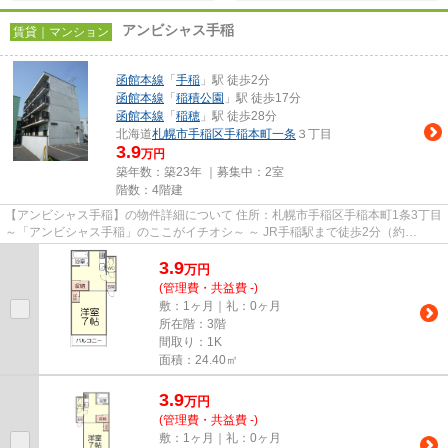
アンビシャス手稲
賃貸｜マンション
函館本線
「
手稲
」駅 徒歩2分
函館本線
「
稲積公園
」駅 徒歩17分
函館本線
「
稲穂
」駅 徒歩28分
北海道
札幌市手稲区
手稲本町一条
３丁目
3.9
万円
築年数：築23年 ｜募集中：
2室
階数：4階建
【アンビシャス手稲】の物件詳細について 住所：札幌市手稲区手稲本町1条3丁目
～「アンビシャス手稲」のここがイチオシ～ ～ JR手稲駅まで徒歩2分（約
160m）という、ちょっとのお...
3.9
万
円
(管理費・共益費 -)
敷：1ヶ月｜礼：0ヶ月
所在階：3階
間取り：1K
面積：24.40㎡
3.9
万
円
(管理費・共益費 -)
敷：1ヶ月｜礼：0ヶ月