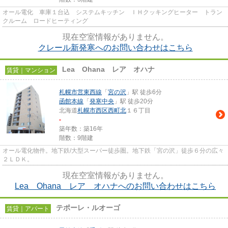
オール電化 車庫１台込 システムキッチン ＩＨクッキングヒーター トラン
クルーム ロードヒーティング
現在空室情報がありません。
クレール新発寒へのお問い合わせはこちら
Lea Ohana レア オハナ
賃貸｜マンション
札幌市営東西線
「
宮の沢
」駅 徒歩6分
函館本線
「
発寒中央
」駅 徒歩20分
北海道
札幌市西区
西町北
１６丁目
-
築年数：築16年
階数：9階建
オール電化物件。地下鉄/大型スーパー徒歩圏。地下鉄「宮の沢」徒歩６分の広々
２ＬＤＫ。
現在空室情報がありません。
Lea Ohana レア オハナへのお問い合わせはこちら
テポーレ・ルオーゴ
賃貸｜アパート