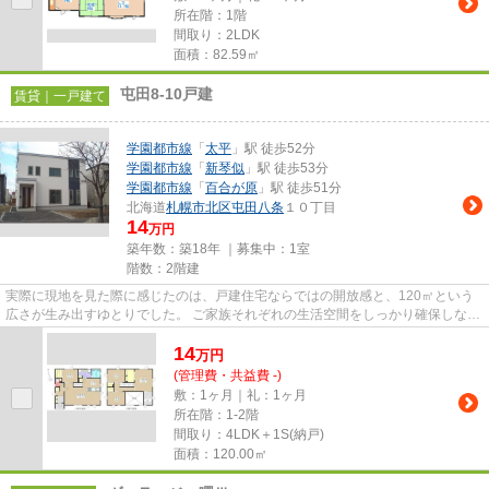
所在階：1階
間取り：2LDK
面積：82.59㎡
屯田8-10戸建
賃貸｜一戸建て
学園都市線
「
太平
」駅 徒歩52分
学園都市線
「
新琴似
」駅 徒歩53分
学園都市線
「
百合が原
」駅 徒歩51分
北海道
札幌市北区
屯田八条
１０丁目
14
万円
築年数：築18年 ｜募集中：
1室
階数：2階建
実際に現地を見た際に感じたのは、戸建住宅ならではの開放感と、120㎡という
広さが生み出すゆとりでした。 ご家族それぞれの生活空間をしっかり確保しなが
ら、家族が集まる時間も大切...
14
万
円
(管理費・共益費 -)
敷：1ヶ月｜礼：1ヶ月
所在階：1-2階
間取り：4LDK＋1S(納戸)
面積：120.00㎡