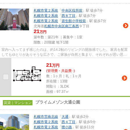
札幌市電２系統
「
中央区役所前
」駅 徒歩7分
札幌市電２系統
「
西８丁目
」駅 徒歩7分
札幌市電２系統
「
資生館小学校前
」駅 徒歩7分
北海道
札幌市中央区
南三条西
９丁目
21
万円
築年数：築21年 ｜募集中：
1室
階数：20階建 地下1階
室内へ入ってまず感じたのは、約14.2帖のリビングの開放感でした。 家具を配置
してもゆとりがありそうな広さで、ご家族が自然と集まり、それぞれが思い思い
の時間を過ごせる空間という...
21
万
円
(管理費・共益費 -)
敷：1ヶ月｜礼：1ヶ月
所在階：13階
間取り：3LDK
面積：97.37㎡
プライムメゾン大通公園
賃貸｜マンション
札幌市営南北線
「
大通
」駅 徒歩2分
札幌市電２系統
「
西４丁目
」駅 徒歩5分
札幌市電２系統
「
狸小路
」駅 徒歩11分