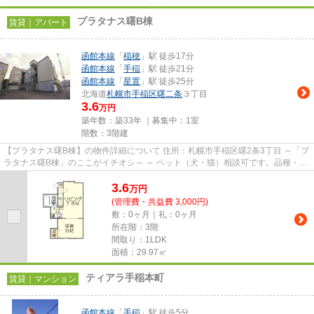
プラタナス曙B棟
賃貸｜アパート
函館本線
「
稲穂
」駅 徒歩17分
函館本線
「
手稲
」駅 徒歩21分
函館本線
「
星置
」駅 徒歩25分
北海道
札幌市手稲区
曙二条
３丁目
3.6
万円
築年数：築33年 ｜募集中：
1室
階数：3階建
【プラタナス曙B棟】の物件詳細について 住所：札幌市手稲区曙2条3丁目 ～「プ
ラタナス曙B棟」のここがイチオシ～ ～ ペット（犬・猫）相談可です。品種・犬
種などはお気軽にご相談...
3.6
万
円
(管理費・共益費 3,000円)
敷：0ヶ月｜礼：0ヶ月
所在階：3階
間取り：1LDK
面積：29.97㎡
ティアラ手稲本町
賃貸｜マンション
函館本線
「
手稲
」駅 徒歩5分