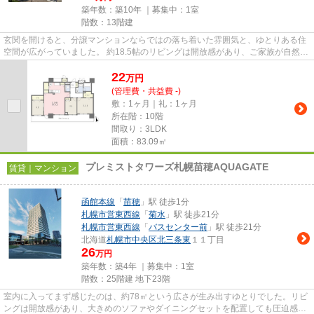
築年数：築10年 ｜募集中：
1室
階数：13階建
玄関を開けると、分譲マンションならではの落ち着いた雰囲気と、ゆとりある住
空間が広がっていました。 約18.5帖のリビングは開放感があり、ご家族が自然と
集まり、それぞれが思い思い...
22
万
円
(管理費・共益費 -)
敷：1ヶ月｜礼：1ヶ月
所在階：10階
間取り：3LDK
面積：83.09㎡
プレミストタワーズ札幌苗穂AQUAGATE
賃貸｜マンション
函館本線
「
苗穂
」駅 徒歩1分
札幌市営東西線
「
菊水
」駅 徒歩21分
札幌市営東西線
「
バスセンター前
」駅 徒歩21分
北海道
札幌市中央区
北三条東
１１丁目
26
万円
築年数：築4年 ｜募集中：
1室
階数：25階建 地下23階
室内に入ってまず感じたのは、約78㎡という広さが生み出すゆとりでした。リビ
ングは開放感があり、大きめのソファやダイニングセットを配置しても圧迫感を