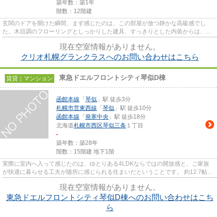
築年数：築1年
階数：12階建
玄関のドアを開けた瞬間、まず感じたのは、この部屋が放つ静かな高級感でし
た。木目調のフローリングとしっかりした建具、すっきりとした内装からは、新
築ならではの清潔さと落ち着き...
現在空室情報がありません。
クリオ札幌グランクラスへのお問い合わせはこちら
東急ドエルフロントシティ琴似D棟
賃貸｜マンション
函館本線
「
琴似
」駅 徒歩3分
札幌市営東西線
「
琴似
」駅 徒歩10分
函館本線
「
発寒中央
」駅 徒歩18分
北海道
札幌市西区
琴似三条
１丁目
-
築年数：築28年
階数：15階建 地下1階
実際に室内へ入って感じたのは、ゆとりある4LDKならではの開放感と、ご家族
が快適に暮らせる工夫が随所に感じられる住まいだということです。 約12.7帖の
リビングは家族が自然と集ま...
現在空室情報がありません。
東急ドエルフロントシティ琴似D棟へのお問い合わせはこち
ら