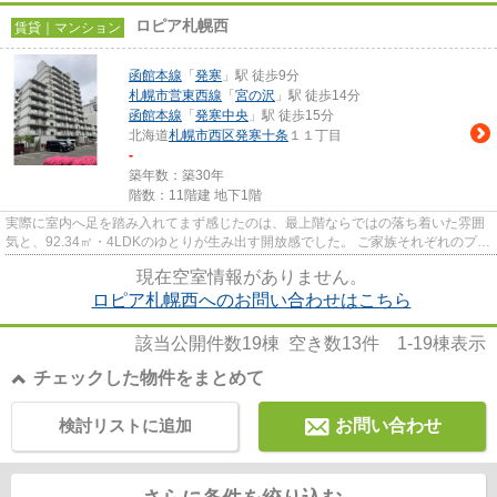
ロピア札幌西
賃貸｜マンション
函館本線
「
発寒
」駅 徒歩9分
札幌市営東西線
「
宮の沢
」駅 徒歩14分
函館本線
「
発寒中央
」駅 徒歩15分
北海道
札幌市西区
発寒十条
１１丁目
-
築年数：築30年
階数：11階建 地下1階
実際に室内へ足を踏み入れてまず感じたのは、最上階ならではの落ち着いた雰囲
気と、92.34㎡・4LDKのゆとりが生み出す開放感でした。 ご家族それぞれのプラ
イベートな時間を大切にしな...
現在空室情報がありません。
ロピア札幌西へのお問い合わせはこちら
該当公開件数
19
棟 空き数
13
件
1-19
棟表示
チェックした物件をまとめて
検討リストに追加
お問い合わせ