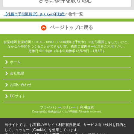
さらに条件を絞り込む
【札幌市手稲区賃貸】さくらの不動産
>
物件一覧
ページトップに戻る
営業時間:営業時間：10:00～18:00（18:00以降は予約制）※お部屋探しをしたいけど、
なかなか時間をつくることができない方。 夜間ご案内サービスをご利用下さい。
定休日:年中無休（年末年始休暇12月29日～1月3日）
ホーム
会社概要
お問い合わせ
PCサイト
プライバシーポリシー
利用規約
｜
Copyright(c) 株式会社さくらの不動産 All rights reserved.
当サイトでは、お客様の当サイト利用状況把握、サービス向上検討を目的と
して、クッキー（Cookie）を使用しています。