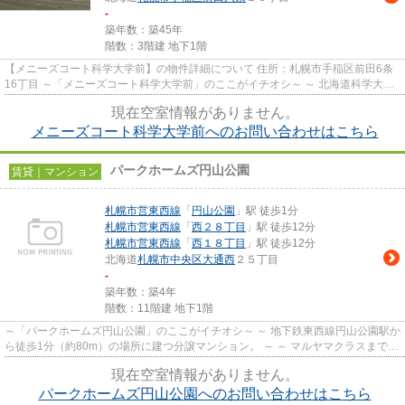
-
築年数：築45年
階数：3階建 地下1階
【メニーズコート科学大学前】の物件詳細について 住所：札幌市手稲区前田6条
16丁目 ～「メニーズコート科学大学前」のここがイチオシ～ ～ 北海道科学大学
徒歩4分（約450ｍ）の場...
現在空室情報がありません。
メニーズコート科学大学前へのお問い合わせはこちら
パークホームズ円山公園
賃貸｜マンション
札幌市営東西線
「
円山公園
」駅 徒歩1分
札幌市営東西線
「
西２８丁目
」駅 徒歩12分
札幌市営東西線
「
西１８丁目
」駅 徒歩12分
北海道
札幌市中央区
大通西
２５丁目
-
築年数：築4年
階数：11階建 地下1階
～「パークホームズ円山公園」のここがイチオシ～ ～ 地下鉄東西線円山公園駅か
ら徒歩1分（約80m）の場所に建つ分譲マンション。 ～ ～ マルヤマクラスまで徒
歩5分（約340m）で、気軽...
現在空室情報がありません。
パークホームズ円山公園へのお問い合わせはこちら