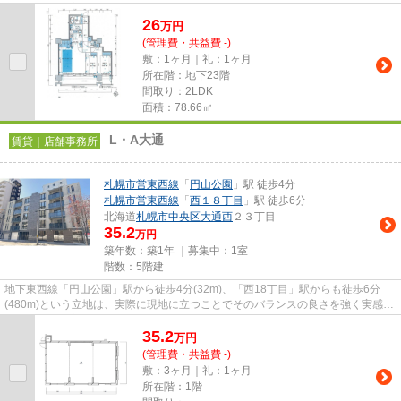
覚えにくく、家族との時間は...
26
万
円
(管理費・共益費 -)
敷：1ヶ月｜礼：1ヶ月
所在階：地下23階
間取り：2LDK
面積：78.66㎡
L・A大通
賃貸｜店舗事務所
札幌市営東西線
「
円山公園
」駅 徒歩4分
札幌市営東西線
「
西１８丁目
」駅 徒歩6分
北海道
札幌市中央区
大通西
２３丁目
35.2
万円
築年数：築1年 ｜募集中：
1室
階数：5階建
地下東西線「円山公園」駅から徒歩4分(32m)、「西18丁目」駅からも徒歩6分
(480m)という立地は、実際に現地に立つことでそのバランスの良さを強く実感で
きました。都心へのアクセスを確...
35.2
万
円
(管理費・共益費 -)
敷：3ヶ月｜礼：1ヶ月
所在階：1階