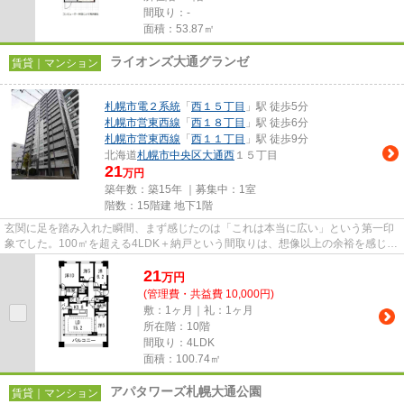
間取り：-
面積：53.87㎡
ライオンズ大通グランゼ
賃貸｜マンション
札幌市電２系統
「
西１５丁目
」駅 徒歩5分
札幌市営東西線
「
西１８丁目
」駅 徒歩6分
札幌市営東西線
「
西１１丁目
」駅 徒歩9分
北海道
札幌市中央区
大通西
１５丁目
21
万円
築年数：築15年 ｜募集中：
1室
階数：15階建 地下1階
玄関に足を踏み入れた瞬間、まず感じたのは「これは本当に広い」という第一印
象でした。100㎡を超える4LDK＋納戸という間取りは、想像以上の余裕を感じさ
せてくれます。廊下も広く、部...
21
万
円
(管理費・共益費 10,000円)
敷：1ヶ月｜礼：1ヶ月
所在階：10階
間取り：4LDK
面積：100.74㎡
アパタワーズ札幌大通公園
賃貸｜マンション