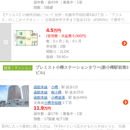
築年数：築43年 ｜募集中：
1室
階数：5階建
【アリエス】の物件詳細について 住所：札幌市手稲区曙4条3丁目 ～「アリエ
ス」のここがイチオシ～ ～ 北海道科学大学まで徒歩12分（約960m）で通学でき
ます。 ～ ～ 手稲あすなろ...
4.5
万
円
(管理費・共益費 5,000円)
敷：0ヶ月｜礼：0ヶ月
所在階：2階
間取り：2LDK
面積：59.40㎡
プレミスト小樽ステーションタワー(新小樽駅前第3
賃貸｜マンション
ビル)
函館本線
「
小樽
」駅 徒歩1分
函館本線
「
南小樽
」駅 徒歩25分
函館本線
「
小樽築港
」駅 徒歩49分
北海道
小樽市
稲穂
３丁目
11.9
万円
築年数：築17年 ｜募集中：
1室
階数：17階建 地下1階
室内に入って最初に感じたのは、74.63㎡という広さがもたらすゆとりと、分譲