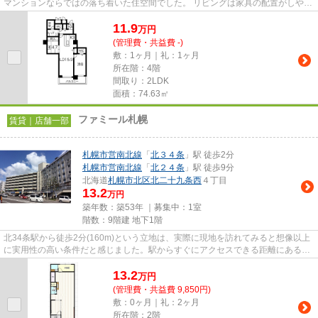
マンションならではの落ち着いた住空間でした。 リビングは家具の配置がしやす
く、ダイニングスペースとく...
11.9
万
円
(管理費・共益費 -)
敷：1ヶ月｜礼：1ヶ月
所在階：4階
間取り：2LDK
面積：74.63㎡
ファミール札幌
賃貸｜店舗一部
札幌市営南北線
「
北３４条
」駅 徒歩2分
札幌市営南北線
「
北２４条
」駅 徒歩9分
北海道
札幌市北区
北二十九条西
４丁目
13.2
万円
築年数：築53年 ｜募集中：
1室
階数：9階建 地下1階
北34条駅から徒歩2分(160m)という立地は、実際に現地を訪れてみると想像以上
に実用性の高い条件だと感じました。駅からすぐにアクセスできる距離にあるこ
とで、通勤のしやすさはもちろ...
13.2
万
円
(管理費・共益費 9,850円)
敷：0ヶ月｜礼：2ヶ月
所在階：2階