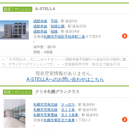
A-STELLA
賃貸｜マンション
函館本線
「
手稲
」駅 徒歩5分
函館本線
「
稲積公園
」駅 徒歩22分
函館本線
「
稲穂
」駅 徒歩24分
北海道
札幌市手稲区
手稲本町二条
４丁目5-5
-
築年数：築2年
階数：4階建
～「 A-STELLA 」のここがイチオシ～ ～函館本線手稲駅から徒歩5分の場所に建
つ、デザイナーズマンションです。～ ～北海道科学大学・短大まで徒歩27分、歩
いて通学も可能です！～ ～...
現在空室情報がありません。
A-STELLAへのお問い合わせはこちら
クリオ札幌グランクラス
賃貸｜マンション
札幌市営南北線
「
さっぽろ
」駅 徒歩6分
札幌市営南北線
「
北１２条
」駅 徒歩10分
札幌市営東豊線
「
北１３条東
」駅 徒歩6分
北海道
札幌市東区
北十条東
１丁目1-1
-