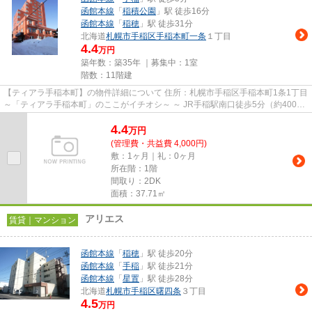
函館本線
「
稲積公園
」駅 徒歩16分
函館本線
「
稲穂
」駅 徒歩31分
北海道
札幌市手稲区
手稲本町一条
１丁目
4.4
万円
築年数：築35年 ｜募集中：
1室
階数：11階建
【ティアラ手稲本町】の物件詳細について 住所：札幌市手稲区手稲本町1条1丁目
～「ティアラ手稲本町」のここがイチオシ～ ～ JR手稲駅南口徒歩5分（約400
ｍ）、1990年11月築のマン...
4.4
万
円
(管理費・共益費 4,000円)
敷：1ヶ月｜礼：0ヶ月
所在階：1階
間取り：2DK
面積：37.71㎡
アリエス
賃貸｜マンション
函館本線
「
稲穂
」駅 徒歩20分
函館本線
「
手稲
」駅 徒歩21分
函館本線
「
星置
」駅 徒歩28分
北海道
札幌市手稲区
曙四条
３丁目
4.5
万円