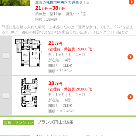
北海道
札幌市中央区
大通西
６丁目
21
38
万円～
万円
築年数：築17年 ｜募集中：
2室
階数：18階建
部屋に足を踏み入れた瞬間、まず感じたのは「贅沢な余白」でした。92㎡を超え
る2LDKは、都心の賃貸ではなかなか出会えない広さ。 リビングは17.2帖とゆと
りがあり、大きなソファやテ...
21
万
円
(管理費・共益費 15,000円)
敷：1ヶ月｜礼：1ヶ月
所在階：14階
間取り：1LDK
面積：72.69㎡
38
万
円
(管理費・共益費 20,000円)
敷：1ヶ月｜礼：1ヶ月
所在階：16階
間取り：2LDK
面積：102.46㎡
ブランズ円山北6条
賃貸｜マンション