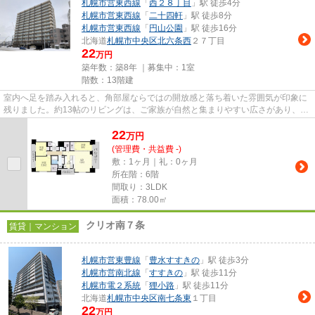
札幌市営東西線
「
西２８丁目
」駅 徒歩4分
札幌市営東西線
「
二十四軒
」駅 徒歩8分
札幌市営東西線
「
円山公園
」駅 徒歩16分
北海道
札幌市中央区
北六条西
２７丁目
22
万円
築年数：築8年 ｜募集中：
1室
階数：13階建
室内へ足を踏み入れると、角部屋ならではの開放感と落ち着いた雰囲気が印象に
残りました。約13帖のリビングは、ご家族が自然と集まりやすい広さがあり、ソ
ファやダイニングセットを配...
22
万
円
(管理費・共益費 -)
敷：1ヶ月｜礼：0ヶ月
所在階：6階
間取り：3LDK
面積：78.00㎡
クリオ南７条
賃貸｜マンション
札幌市営東豊線
「
豊水すすきの
」駅 徒歩3分
札幌市営南北線
「
すすきの
」駅 徒歩11分
札幌市電２系統
「
狸小路
」駅 徒歩11分
北海道
札幌市中央区
南七条東
１丁目
22
万円