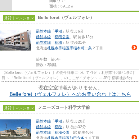
間取り：-
面積：69.12㎡
Belle foret（ヴェルフォレ）
賃貸｜マンション
函館本線
「
手稲
」駅 徒歩6分
函館本線
「
稲積公園
」駅 徒歩13分
函館本線
「
稲穂
」駅 徒歩31分
北海道
札幌市手稲区
手稲本町一条
２丁目
-
築年数：築6年
階数：3階建
【Belle foret（ヴェルフォレ）】の物件詳細について 住所：札幌市手稲区1条2丁
目 ～「Belle foret（ヴェルフォレ）」のここがイチオシ～ ～ JR手稲駅徒歩6分
（約480ｍ）に建つ、...
現在空室情報がありません。
Belle foret（ヴェルフォレ）へのお問い合わせはこちら
メニーズコート科学大学前
賃貸｜マンション
函館本線
「
手稲
」駅 徒歩20分
函館本線
「
稲穂
」駅 徒歩32分
函館本線
「
稲積公園
」駅 徒歩40分
北海道
札幌市手稲区
前田六条
１６丁目