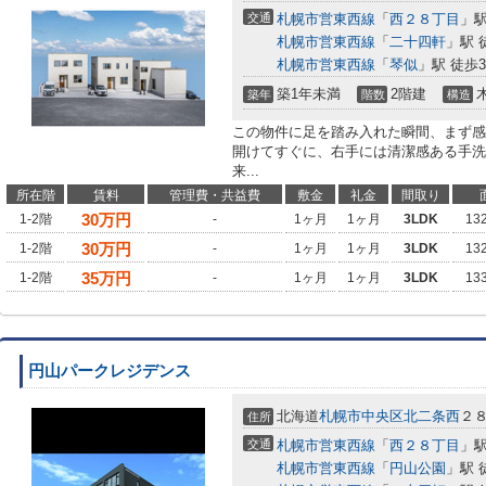
交通
札幌市営東西線
「
西２８丁目
」駅
札幌市営東西線
「
二十四軒
」駅 
札幌市営東西線
「
琴似
」駅 徒歩3
築1年未満
2階建
築年
階数
構造
この物件に足を踏み入れた瞬間、まず感
開けてすぐに、右手には清潔感ある手洗
来...
所在階
賃料
管理費・共益費
敷金
礼金
間取り
30
万円
1-2階
-
1ヶ月
1ヶ月
3LDK
13
30
万円
1-2階
-
1ヶ月
1ヶ月
3LDK
13
35
万円
1-2階
-
1ヶ月
1ヶ月
3LDK
13
円山パークレジデンス
北海道
札幌市中央区
北二条西
２
住所
交通
札幌市営東西線
「
西２８丁目
」駅
札幌市営東西線
「
円山公園
」駅 