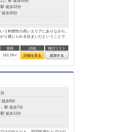
入口
」駅 徒歩20分
駅 徒歩22分
 徒歩20分
いう利便性の高いエリアにありながら、
かり感じられる住まいだということで
面積
詳細
検討リスト
162.29㎡
詳細を見る
追加する
丁目
 徒歩8分
前
」駅 徒歩7分
駅 徒歩12分
ではのゆとりと、2020年築ならではの