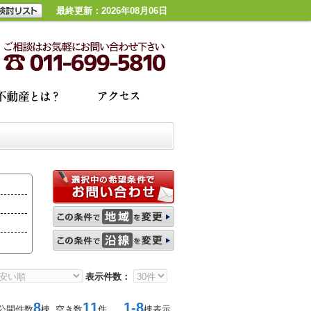
最終更新：2026年08月06日
表示件数：
8
11
1-8
公開件数
棟 空き数
件
棟表示