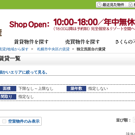
(賃貸)地域から探す
>
札幌市中央区の賃貸
>
独立洗面台の賃貸
 賃貸一覧
細かいエリアに絞って見る。
面積
下限なし～上限なし
築年数
指定しない
間取り
指定なし
並び順：
空室物件のみ表示
該当