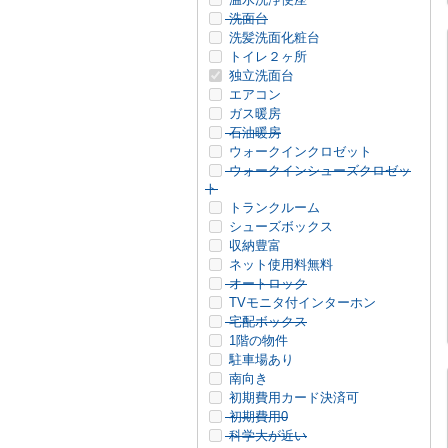
洗面台
洗髪洗面化粧台
トイレ２ヶ所
独立洗面台
エアコン
ガス暖房
石油暖房
ウォークインクロゼット
ウォークインシューズクロゼッ
ト
トランクルーム
シューズボックス
収納豊富
ネット使用料無料
オートロック
TVモニタ付インターホン
宅配ボックス
1階の物件
駐車場あり
南向き
初期費用カード決済可
初期費用0
科学大が近い