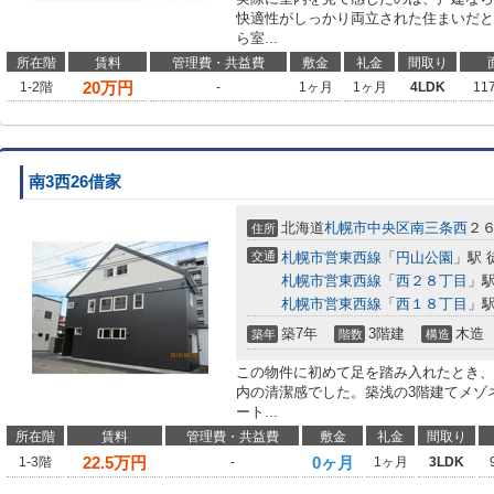
快適性がしっかり両立された住まいだと
ら室...
所在階
賃料
管理費・共益費
敷金
礼金
間取り
20
万円
1-2階
-
1ヶ月
1ヶ月
4LDK
11
南3西26借家
北海道
札幌市中央区
南三条西
２
住所
交通
札幌市営東西線
「
円山公園
」駅 
札幌市営東西線
「
西２８丁目
」駅
札幌市営東西線
「
西１８丁目
」駅
築7年
3階建
木造
築年
階数
構造
この物件に初めて足を踏み入れたとき、
内の清潔感でした。築浅の3階建てメゾ
ート...
所在階
賃料
管理費・共益費
敷金
礼金
間取り
22.5
万円
0ヶ月
1-3階
-
1ヶ月
3LDK