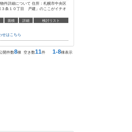
物件詳細について 住所：札幌市中央区
森３条１０丁目 戸建」のここがイチオ
面積
詳細
検討リスト
わせはこちら
8
11
1-8
公開件数
棟 空き数
件
棟表示