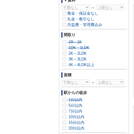
▼賃料
～
敷金・保証金なし
礼金・敷引なし
共益費・管理費込み
間取り
1R～1K
1DK～1LDK
2K～2LDK
3K～3LDK
4K～4LDK以上
面積
～
駅からの徒歩
1分以内
5分以内
7分以内
10分以内
15分以内
20分以内