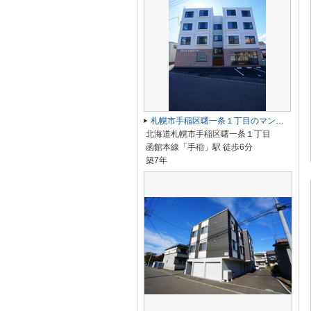
札幌市手稲区曙一条１丁目のマンション
北海道札幌市手稲区曙一条１丁目
函館本線「手稲」駅 徒歩6分
築7年