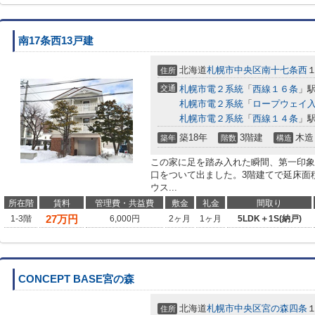
南17条西13戸建
北海道
札幌市中央区
南十七条西
住所
交通
札幌市電２系統
「
西線１６条
」駅
札幌市電２系統
「
ロープウェイ
札幌市電２系統
「
西線１４条
」駅
築18年
3階建
木造
築年
階数
構造
この家に足を踏み入れた瞬間、第一印象
口をついて出ました。3階建てで延床面
ウス...
所在階
賃料
管理費・共益費
敷金
礼金
間取り
27
万円
1-3階
6,000円
2ヶ月
1ヶ月
5LDK＋1S(納戸)
CONCEPT BASE宮の森
北海道
札幌市中央区
宮の森四条
住所