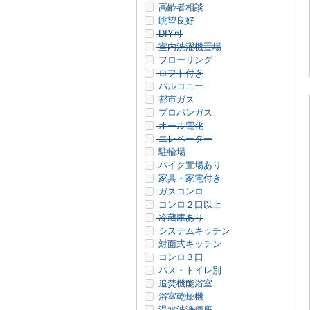
高齢者相談
眺望良好
DIY可
室内洗濯機置場
フローリング
ロフト付き
バルコニー
都市ガス
プロパンガス
オール電化
エレベーター
駐輪場
バイク置場あり
家具・家電付き
ガスコンロ
コンロ２口以上
冷蔵庫あり
システムキッチン
対面式キッチン
コンロ３口
バス・トイレ別
追焚機能浴室
浴室乾燥機
温水洗浄便座