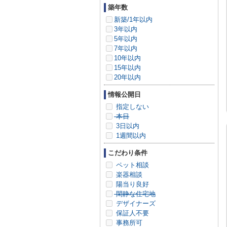
築年数
新築/1年以内
3年以内
5年以内
7年以内
10年以内
15年以内
20年以内
情報公開日
指定しない
本日
3日以内
1週間以内
こだわり条件
ペット相談
楽器相談
陽当り良好
閑静な住宅地
デザイナーズ
保証人不要
事務所可