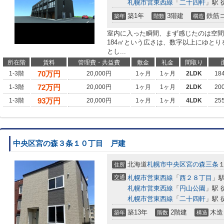
札幌市営東西線
「
二十四軒
」駅 
築1年
3階建
鉄筋
築年
階数
構造
室内に入った瞬間、まず感じたのは空間
184㎡という広さは、数字以上にゆと
とし...
所在階
賃料
管理費・共益費
敷金
礼金
間取り
70
万円
1-3階
20,000円
1ヶ月
1ヶ月
2LDK
18
72
万円
1-3階
20,000円
1ヶ月
1ヶ月
2LDK
20
93
万円
1-3階
20,000円
1ヶ月
1ヶ月
4LDK
25
中央区宮の森３条１０丁目 戸建
北海道
札幌市中央区
宮の森三条
住所
交通
札幌市営東西線
「
西２８丁目
」駅
札幌市営東西線
「
円山公園
」駅 
札幌市営東西線
「
二十四軒
」駅 
築13年
2階建
木造
築年
階数
構造