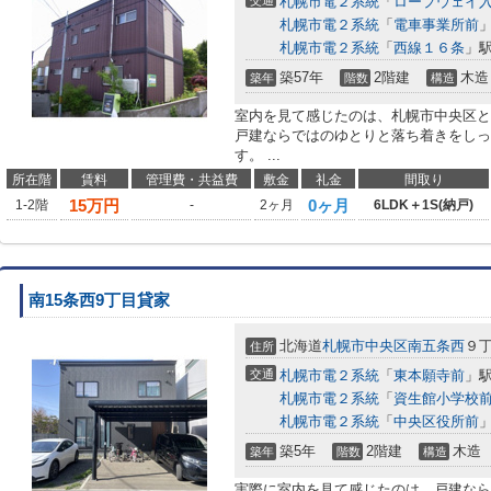
交通
札幌市電２系統
「
ロープウェイ
札幌市電２系統
「
電車事業所前
」
札幌市電２系統
「
西線１６条
」駅
築57年
2階建
木造
築年
階数
構造
室内を見て感じたのは、札幌市中央区と
戸建ならではのゆとりと落ち着きをしっ
す。 ...
所在階
賃料
管理費・共益費
敷金
礼金
間取り
15
万円
0ヶ月
1-2階
-
2ヶ月
6LDK＋1S(納戸)
南15条西9丁目貸家
北海道
札幌市中央区
南五条西
９
住所
交通
札幌市電２系統
「
東本願寺前
」駅
札幌市電２系統
「
資生館小学校
札幌市電２系統
「
中央区役所前
」
築5年
2階建
木造
築年
階数
構造
実際に室内を見て感じたのは、戸建なら