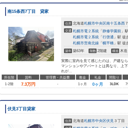
南15条西7丁目 貸家
北海道
札幌市中央区
南十五条西
住所
交通
札幌市電２系統
「
静修学園前
」駅
札幌市電２系統
「
行啓通
」駅 徒
札幌市営南北線
「
幌平橋
」駅 徒
築63年
2階建
木造
築年
階数
構造
実際に室内を見て感じたのは、戸建なら
マンションやアパートとは異なり、上下
れが...
所在階
賃料
管理費・共益費
敷金
礼金
間取り
7.3
万円
0ヶ月
1-2階
-
1ヶ月
3LDK
7
伏見3丁目貸家
北海道
札幌市中央区
伏見
３丁目
住所