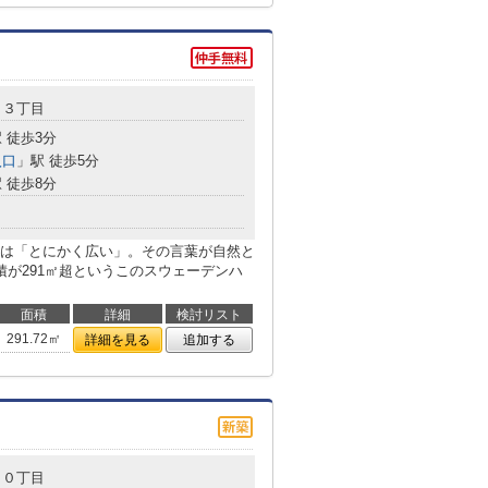
１３丁目
 徒歩3分
入口
」駅 徒歩5分
 徒歩8分
は「とにかく広い」。その言葉が自然と
積が291㎡超というこのスウェーデンハ
面積
詳細
検討リスト
291.72㎡
詳細を見る
追加する
１０丁目