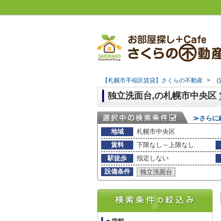
【札幌市手稲区賃貸】さくらの不動産
>
独立洗面台,の札幌市中央区
≫さらに
地域
札幌市中央区
賃料
下限なし～上限なし
駅徒歩
指定しない
設備条件
独立洗面台