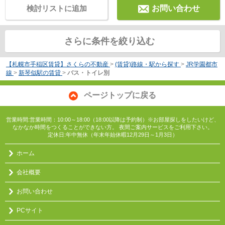
検討リストに追加
お問い合わせ
さらに条件を絞り込む
【札幌市手稲区賃貸】さくらの不動産
>
(賃貸)路線・駅から探す
>
JR学園都市
線
>
新琴似駅の賃貸
>
バス・トイレ別
ページトップに戻る
営業時間:営業時間：10:00～18:00（18:00以降は予約制）※お部屋探しをしたいけど、
なかなか時間をつくることができない方。 夜間ご案内サービスをご利用下さい。
定休日:年中無休（年末年始休暇12月29日～1月3日）
ホーム
会社概要
お問い合わせ
PCサイト