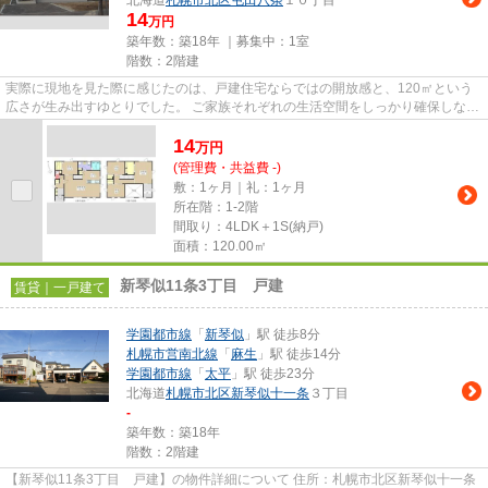
北海道
札幌市北区
屯田八条
１０丁目
14
万円
築年数：築18年 ｜募集中：
1室
階数：2階建
実際に現地を見た際に感じたのは、戸建住宅ならではの開放感と、120㎡という
広さが生み出すゆとりでした。 ご家族それぞれの生活空間をしっかり確保しなが
ら、家族が集まる時間も大切...
14
万
円
(管理費・共益費 -)
敷：1ヶ月｜礼：1ヶ月
所在階：1-2階
間取り：4LDK＋1S(納戸)
面積：120.00㎡
新琴似11条3丁目 戸建
賃貸｜一戸建て
学園都市線
「
新琴似
」駅 徒歩8分
札幌市営南北線
「
麻生
」駅 徒歩14分
学園都市線
「
太平
」駅 徒歩23分
北海道
札幌市北区
新琴似十一条
３丁目
-
築年数：築18年
階数：2階建
【新琴似11条3丁目 戸建】の物件詳細について 住所：札幌市北区新琴似十一条