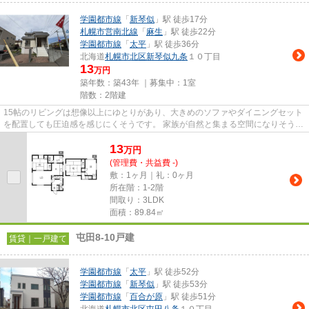
学園都市線
「
新琴似
」駅 徒歩17分
札幌市営南北線
「
麻生
」駅 徒歩22分
学園都市線
「
太平
」駅 徒歩36分
北海道
札幌市北区
新琴似九条
１０丁目
13
万円
築年数：築43年 ｜募集中：
1室
階数：2階建
15帖のリビングは想像以上にゆとりがあり、大きめのソファやダイニングセット
を配置しても圧迫感を感じにくそうです。 家族が自然と集まる空間になりそう
で、食事の時間や休日の団ら...
13
万
円
(管理費・共益費 -)
敷：1ヶ月｜礼：0ヶ月
所在階：1-2階
間取り：3LDK
面積：89.84㎡
屯田8-10戸建
賃貸｜一戸建て
学園都市線
「
太平
」駅 徒歩52分
学園都市線
「
新琴似
」駅 徒歩53分
学園都市線
「
百合が原
」駅 徒歩51分