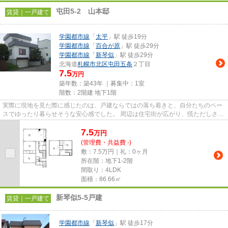
屯田5-2 山本邸
賃貸｜一戸建て
学園都市線
「
太平
」駅 徒歩19分
学園都市線
「
百合が原
」駅 徒歩29分
学園都市線
「
新琴似
」駅 徒歩29分
北海道
札幌市北区
屯田五条
２丁目
7.5
万円
築年数：築43年 ｜募集中：
1室
階数：2階建 地下1階
実際に現地を見た際に感じたのは、戸建ならではの落ち着きと、自分たちのペー
スでゆったり暮らせそうな安心感でした。 周辺は住宅街が広がり、慌ただしさを
感じにくい環境です。家族と...
7.5
万
円
(管理費・共益費 -)
敷：7.5万円｜礼：0ヶ月
所在階：地下1-2階
間取り：4LDK
面積：86.66㎡
新琴似5-5戸建
賃貸｜一戸建て
学園都市線
「
新琴似
」駅 徒歩17分