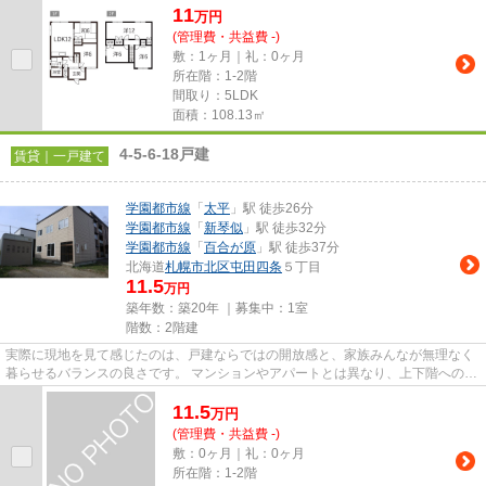
11
万
円
(管理費・共益費 -)
敷：1ヶ月｜礼：0ヶ月
所在階：1-2階
間取り：5LDK
面積：108.13㎡
4-5-6-18戸建
賃貸｜一戸建て
学園都市線
「
太平
」駅 徒歩26分
学園都市線
「
新琴似
」駅 徒歩32分
学園都市線
「
百合が原
」駅 徒歩37分
北海道
札幌市北区
屯田四条
５丁目
11.5
万円
築年数：築20年 ｜募集中：
1室
階数：2階建
実際に現地を見て感じたのは、戸建ならではの開放感と、家族みんなが無理なく
暮らせるバランスの良さです。 マンションやアパートとは異なり、上下階への音
を気にする場面が比較的少...
11.5
万
円
(管理費・共益費 -)
敷：0ヶ月｜礼：0ヶ月
所在階：1-2階