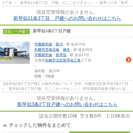
３丁目 ～「新琴似11条3丁目 戸建」のここがイチオシ～ ～ 最寄バス停「新琴似
１２条３丁目」まで徒...
現在空室情報がありません。
新琴似11条3丁目 戸建へのお問い合わせはこちら
新琴似3条2丁目戸建
賃貸｜一戸建て
学園都市線
「
新川
」駅 徒歩15分
札幌市営南北線
「
麻生
」駅 徒歩20分
学園都市線
「
新琴似
」駅 徒歩17分
北海道
札幌市北区
新琴似三条
２丁目
-
築年数：築13年
階数：2階建
【新琴似3条2丁目戸建】の物件詳細について 住所：札幌市北区新琴似3条2丁目
～「新琴似3条2丁目戸建」のここがイチオシ～ ～ JR学園都市線新川駅から徒歩
15分（約1200m）の場所に...
現在空室情報がありません。
新琴似3条2丁目戸建へのお問い合わせはこちら
該当公開件数
10
棟 空き数
8
件
1-10
棟表示
チェックした物件をまとめて