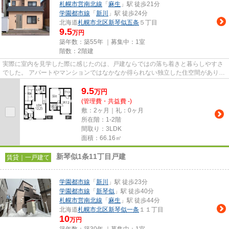
札幌市営南北線
「
麻生
」駅 徒歩21分
学園都市線
「
新川
」駅 徒歩24分
北海道
札幌市北区
新琴似五条
５丁目
9.5
万円
築年数：築55年 ｜募集中：
1室
階数：2階建
実際に室内を見学した際に感じたのは、戸建ならではの落ち着きと暮らしやすさ
でした。 アパートやマンションではなかなか得られない独立した住空間があり、
自分たちのペースで生活を楽...
9.5
万
円
(管理費・共益費 -)
敷：2ヶ月｜礼：0ヶ月
所在階：1-2階
間取り：3LDK
面積：66.16㎡
新琴似1条11丁目戸建
賃貸｜一戸建て
学園都市線
「
新川
」駅 徒歩23分
学園都市線
「
新琴似
」駅 徒歩40分
札幌市営南北線
「
麻生
」駅 徒歩44分
北海道
札幌市北区
新琴似一条
１１丁目
10
万円