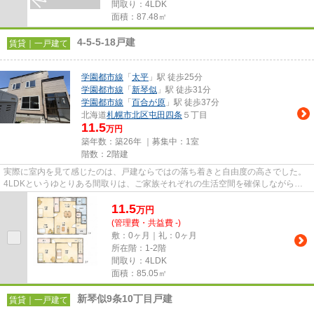
間取り：4LDK
面積：87.48㎡
4-5-5-18戸建
賃貸｜一戸建て
学園都市線
「
太平
」駅 徒歩25分
学園都市線
「
新琴似
」駅 徒歩31分
学園都市線
「
百合が原
」駅 徒歩37分
北海道
札幌市北区
屯田四条
５丁目
11.5
万円
築年数：築26年 ｜募集中：
1室
階数：2階建
実際に室内を見て感じたのは、戸建ならではの落ち着きと自由度の高さでした。
4LDKというゆとりある間取りは、ご家族それぞれの生活空間を確保しながら暮
らせるため、長く快適に住み続...
11.5
万
円
(管理費・共益費 -)
敷：0ヶ月｜礼：0ヶ月
所在階：1-2階
間取り：4LDK
面積：85.05㎡
新琴似9条10丁目戸建
賃貸｜一戸建て