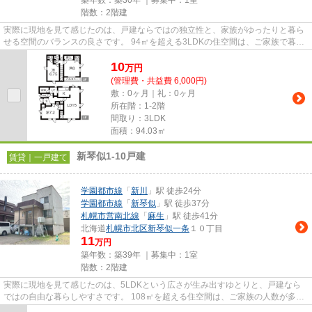
築年数：築30年 ｜募集中：
1室
階数：2階建
実際に現地を見て感じたのは、戸建ならではの独立性と、家族がゆったりと暮ら
せる空間のバランスの良さです。 94㎡を超える3LDKの住空間は、ご家族で暮ら
すには十分な広さがあり、それ...
10
万
円
(管理費・共益費 6,000円)
敷：0ヶ月｜礼：0ヶ月
所在階：1-2階
間取り：3LDK
面積：94.03㎡
新琴似1-10戸建
賃貸｜一戸建て
学園都市線
「
新川
」駅 徒歩24分
学園都市線
「
新琴似
」駅 徒歩37分
札幌市営南北線
「
麻生
」駅 徒歩41分
北海道
札幌市北区
新琴似一条
１０丁目
11
万円
築年数：築39年 ｜募集中：
1室
階数：2階建
実際に現地を見て感じたのは、5LDKという広さが生み出すゆとりと、戸建なら
ではの自由な暮らしやすさです。 108㎡を超える住空間は、ご家族の人数が多い
方や二世帯での暮らしを考えて...