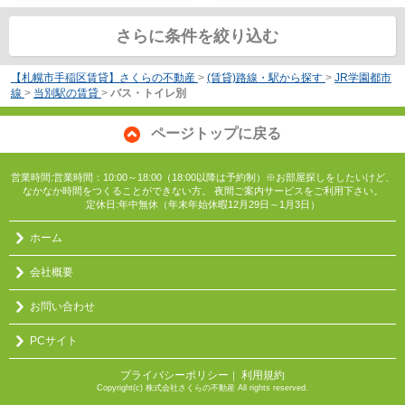
さらに条件を絞り込む
【札幌市手稲区賃貸】さくらの不動産
>
(賃貸)路線・駅から探す
>
JR学園都市
線
>
当別駅の賃貸
>
バス・トイレ別
ページトップに戻る
営業時間:営業時間：10:00～18:00（18:00以降は予約制）※お部屋探しをしたいけど、
なかなか時間をつくることができない方。 夜間ご案内サービスをご利用下さい。
定休日:年中無休（年末年始休暇12月29日～1月3日）
ホーム
会社概要
お問い合わせ
PCサイト
プライバシーポリシー
利用規約
｜
Copyright(c) 株式会社さくらの不動産 All rights reserved.