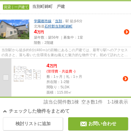
当別町錦町 ⼾建
賃貸｜一戸建て
学園都市線
「
当別
」駅 徒歩6分
北海道
石狩郡当別町
錦町
4
万円
築年数：築56年 ｜募集中：
1室
階数：2階建
当別駅から徒歩約6分(480ｍ)の距離にあるこの戸建ては、最寄り駅へのアクセス
の良さと、落ち着いた住環境を兼ね備えた魅力的な物件です。初めて訪れたと
き、駅から住宅街へと向かう途...
4
万
円
(管理費・共益費 -)
敷：1ヶ月｜礼：1ヶ月
所在階：1-2階
間取り：5LDK
面積：115.00㎡
該当公開件数
1
棟 空き数
1
件
1-1
棟表示
チェックした物件をまとめて
検討リストに追加
お問い合わせ