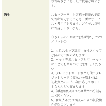
やお客さまにあったご提案が出来ま
す。
備考
スタッフ一同、お客様を最高の笑顔
でお出迎えすることも一番のサービ
スと考えております。どうぞお気軽
にお越し下さいませ。
◇さくらの不動産でお部屋探し7つの
メリット◇
1、女性スタッフ対応⇒女性スタッフ
が笑顔でご案内致します
2、ペット専属スタッフ対応⇒ペット
のことでお困りの方 はお任せくださ
い
3、クレジットカード利用可能⇒クレ
ジットカードで支払いを済ませば、
初期費用の支払い額に応じてポイン
トもどんどん貯まります
4、初期費用分割⇒初期費用の分割を
ご相談ください
5、保証人不要⇒保証人不要の賃貸物
件多数ございます