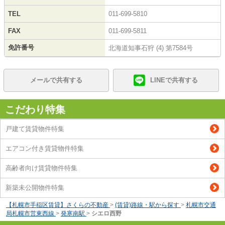
TEL
011-699-5810
FAX
011-699-5811
免許番号
北海道知事石狩 (4) 第7584号
メールで共有する
LINEで共有する
こだわり特集
戸建て賃貸物件特集
エアコン付き賃貸物件特集
高齢者向け賃貸物件特集
新築未公開物件特集
【札幌市手稲区賃貸】さくらの不動産
>
(賃貸)路線・駅から探す
>
札幌市交通
局札幌市営東西線
>
発寒南駅
>
シエロ西野