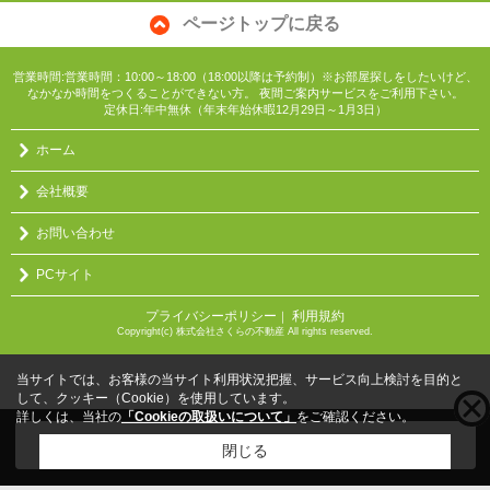
ページトップに戻る
営業時間:営業時間：10:00～18:00（18:00以降は予約制）※お部屋探しをしたいけど、
なかなか時間をつくることができない方。 夜間ご案内サービスをご利用下さい。
定休日:年中無休（年末年始休暇12月29日～1月3日）
ホーム
会社概要
お問い合わせ
PCサイト
プライバシーポリシー
利用規約
｜
Copyright(c) 株式会社さくらの不動産 All rights reserved.
当サイトでは、お客様の当サイト利用状況把握、サービス向上検討を目的と
して、クッキー（Cookie）を使用しています。
詳しくは、当社の
「Cookieの取扱いについて」
をご確認ください。
こちらの物件をご覧の方に
お勧めな物件
はこちら
閉じる