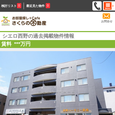
0
0
検討リスト
最近見た物件
お問合せ
シエロ西野の過去掲載物件情報
賃料
***
万円