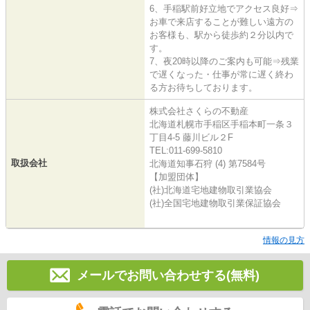
6、手稲駅前好立地でアクセス良好⇒
お車で来店することが難しい遠方の
お客様も、駅から徒歩約２分以内で
す。
7、夜20時以降のご案内も可能⇒残業
で遅くなった・仕事が常に遅く終わ
る方お待ちしております。
株式会社さくらの不動産
北海道札幌市手稲区手稲本町一条３
丁目4-5 藤川ビル２F
TEL:011-699-5810
取扱会社
北海道知事石狩 (4) 第7584号
【加盟団体】
(社)北海道宅地建物取引業協会
(社)全国宅地建物取引業保証協会
情報の見方
メールでお問い合わせする(無料)