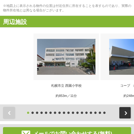
※地図上に表示される物件の位置は付近住所に所在することを表すものであり、実際の
物件所在地とは異なる場合がございます。
周辺施設
札幌市立 西園小学校
コープ 
約853m／11分
約248
前
メールでお問い合わせする(無料)