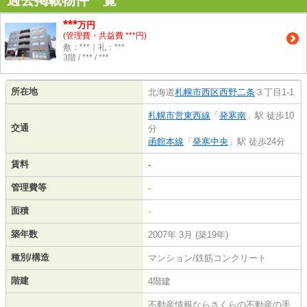
***
万円
(管理費・共益費 ***円)
敷：***｜礼：***
3階 / *** / ***
所在地
北海道
札幌市西区
西野二条
３丁目1-1
札幌市営東西線
「
発寒南
」駅 徒歩10
交通
分
函館本線
「
発寒中央
」駅 徒歩24分
賃料
-
管理費等
-
面積
-
築年数
2007年 3月 (築19年)
種別/構造
マンション/鉄筋コンクリート
階建
4階建
不動産情報ならさくらの不動産の手