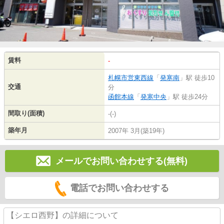
賃料
-
札幌市営東西線
「
発寒南
」駅 徒歩10
交通
分
函館本線
「
発寒中央
」駅 徒歩24分
間取り(面積)
-(-)
築年月
2007年 3月(築19年)
メールでお問い合わせする(無料)
電話でお問い合わせする
【シエロ西野】の詳細について