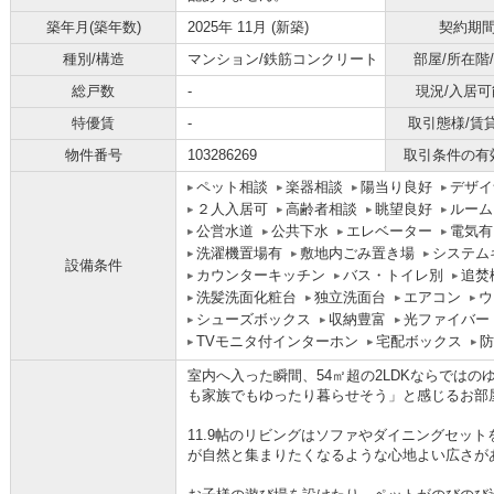
築年月(築年数)
2025年 11月 (新築)
契約期
種別/構造
マンション/鉄筋コンクリート
部屋/所在階
総戸数
-
現況/入居可
特優賃
-
取引態様/賃
物件番号
103286269
取引条件の有
ペット相談
楽器相談
陽当り良好
デザイ
２人入居可
高齢者相談
眺望良好
ルーム
公営水道
公共下水
エレベーター
電気有
洗濯機置場有
敷地内ごみ置き場
システム
設備条件
カウンターキッチン
バス・トイレ別
追焚
洗髪洗面化粧台
独立洗面台
エアコン
ウ
シューズボックス
収納豊富
光ファイバー
TVモニタ付インターホン
宅配ボックス
防
室内へ入った瞬間、54㎡超の2LDKならでは
も家族でもゆったり暮らせそう」と感じるお部
11.9帖のリビングはソファやダイニングセッ
が自然と集まりたくなるような心地よい広さが