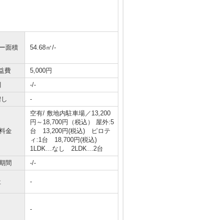
ニー面積
54.68㎡/-
益費
5,000円
引
-/-
増し
-
空有/ 敷地内駐車場／13,200
円～18,700円（税込） 屋外:5
料金
台 13,200円(税込) ピロテ
ィ:1台 18,700円(税込)
1LDK…なし 2LDK…2台
期間
-/-
社
-
-