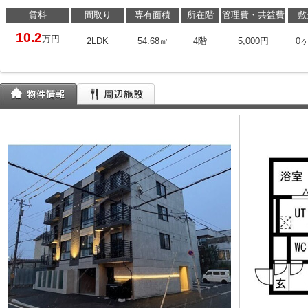
賃料
間取り
専有面積
所在階
管理費・共益費
敷
10.2
万円
2LDK
54.68㎡
4階
5,000円
0