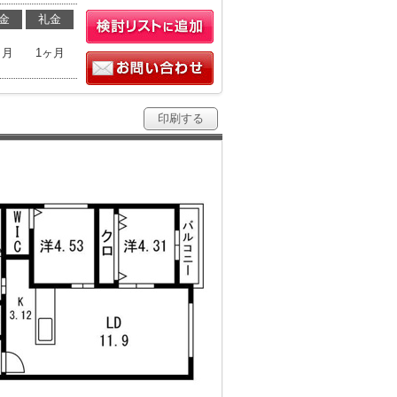
金
礼金
ヶ月
1ヶ月
印刷する