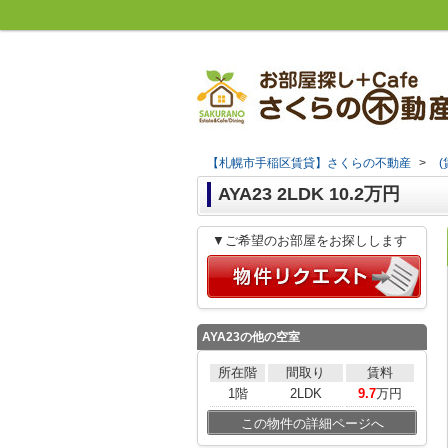
【札幌市手稲区賃貸】さくらの不動産
>
AYA23 2LDK 10.2万円
▼ご希望のお部屋をお探しします
AYA23
の他の空室
所在階
間取り
賃料
1階
2LDK
9.7
万円
この物件の詳細ページへ