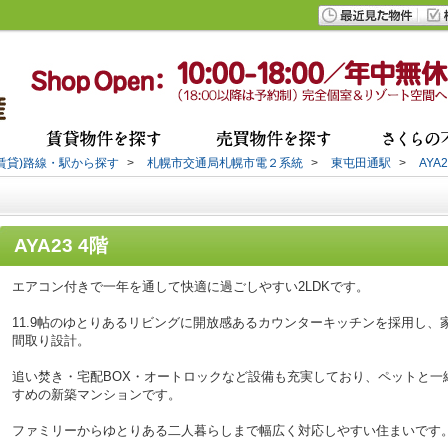
(賃貸)路線・駅から探す
>
札幌市交通局札幌市電２系統
>
東屯田通駅
>
AYA2
AYA23 4階
エアコン付きで一年を通して快適に過ごしやすい2LDKです。
11.9帖のゆとりあるリビングに開放感あるカウンターキッチンを採用し
間取り設計。
追い焚き・宅配BOX・オートロックなど設備も充実しており、ペットと一
すめの新築マンションです。
ファミリーからゆとりある二人暮らしまで幅広く対応しやすい住まいです