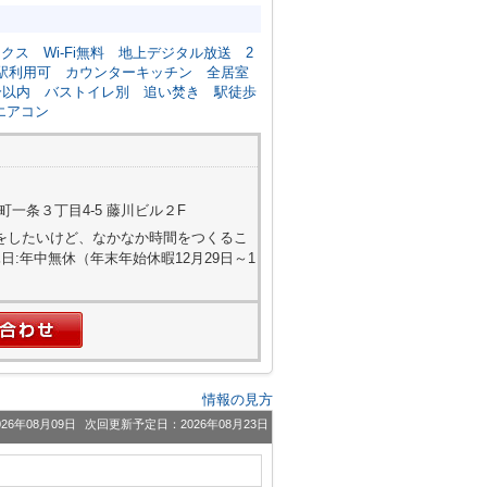
ックス
Wi-Fi無料
地上デジタル放送
2
駅利用可
カウンターキッチン
全居室
分以内
バストイレ別
追い焚き
駅徒歩
エアコン
一条３丁目4-5 藤川ビル２F
屋探しをしたいけど、なかなか時間をつくるこ
:年中無休（年末年始休暇12月29日～1
情報の見方
26年08月09日
次回更新予定日：2026年08月23日