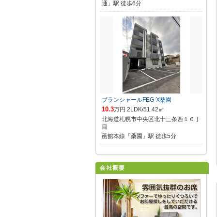
通」駅 徒歩6分
ブランシャールFEG-X桑園
10.3
万円 2LDK/51.42㎡
北海道札幌市中央区北十三条西１６丁
目
函館本線「桑園」駅 徒歩5分