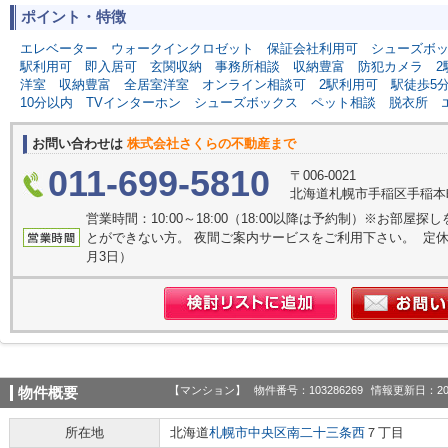
ポイント・特徴
エレベーター
ウォークインクロゼット
保証会社利用可
シューズボ
駅利用可
即入居可
玄関収納
事務所相談
収納豊富
防犯カメラ
2
洋室
収納豊富
全居室洋室
オンライン相談可
2駅利用可
駅徒歩5
10分以内
TVインターホン
シューズボックス
ペット相談
脱衣所
お問い合わせは
株式会社さくらの不動産まで
011-699-5810
〒006-0021
北海道札幌市手稲区手稲本町
営業時間：10:00～18:00（18:00以降は予約制）※お部
とができない方。 夜間ご案内サービスをご利用下さい。 定休日
月3日）
【マンション】
物件番号：103286269
情報更新日：20
物件概要
所在地
北海道
札幌市中央区
南二十三条西
７丁目