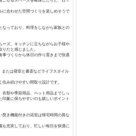
過ごせるスペースを確保したりと、日々
ルに合わせた空間づくりを楽しめそうで
となっており、料理をしながら家族との
ムーズ。キッチンに立ちながらお子様や
取りだと感じました。
食事づくりから休日の作り置きまで快適
部屋、または寝室と書斎などライフスタイル
く住み続けやすい間取り設計です。
、衣類や季節用品、ペット用品までしっ
た印象に保ちやすいのも嬉しいポイント
い焚き機能付きの浴室は帰宅時間の異な
備も充実しており、忙しい毎日を快適に