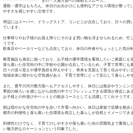
きの・大通方面への移動もスムーズ。
通勤・通学はもちろん、休日のお出かけにも便利なアクセス環境が整って
やすさを感じやすい立地です。
周辺にはスーパー、ドラッグストア、コンビニが点在しており、日々の買
ています。
仕事帰りやお子様のお迎え帰りにそのまま買い物を済ませられるため、忙
うです。
飲食店やベーカリーなども点在しており、休日の外食やちょっとした気分
教育施設も身近に揃っており、お子様の通学環境を重視したいご家庭にも
落ち着いた住宅街の中に学校や公園が点在しているため、子育て世帯にも
日々の送り迎えや通学負担を抑えやすく、将来を見据えて長く住みやすい
地域全体に穏やかな空気感があり、子育て世帯にとって安心して暮らしや
また、豊平川河川敷方面へもアクセスしやすく、休日には散歩やランニン
季節の移ろいを感じながら自然の中でリフレッシュできる環境が身近にあ
お子様との外遊びやペットとの散歩コースとしても活躍してくれそうです
朝は穏やかな住宅街の中を歩いて市電へ向かい、休日は家族で近隣を散歩
都市の利便性と落ち着いた住環境を両立した暮らしが自然とイメージでき
利便性だけでなく、子育てのしやすさや落ち着いた街の雰囲気まで重視し
い魅力的なロケーションという印象でした。