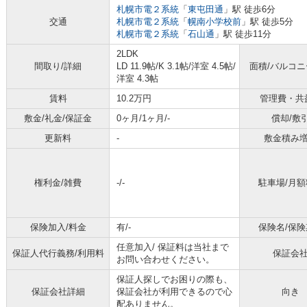
札幌市電２系統
「
東屯田通
」駅 徒歩6分
交通
札幌市電２系統
「
幌南小学校前
」駅 徒歩5分
札幌市電２系統
「
石山通
」駅 徒歩11分
2LDK
間取り/詳細
LD 11.9帖
/
K 3.1帖
/
洋室 4.5帖
/
面積/バルコ
洋室 4.3帖
賃料
10.2万円
管理費・共
敷金/礼金/保証金
0ヶ月/1ヶ月/-
償却/敷
更新料
-
敷金積み
権利金/雑費
-/-
駐車場/月額
保険加入/料金
有/-
保険名/保険
任意加入/
保証料は当社まで
保証人代行義務/利用料
保証会
お問い合わせください。
保証人探しでお困りの際も、
保証会社詳細
保証会社が利用できるので心
向き
配ありません。