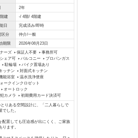
間
2年
/階建
-/ 4階/ 4階建
能日
完成済み/即時
貸区分
仲介/一般
効期限
2026年08月23日
ナーズ
保証人不要
事務所可
シェア可
バルコニー
プロパンガス
駐輪場
バイク置場あり
キッチン
対面式キッチン
機能浴室
温水洗浄便座
ォークインクロゼット
オートロック
犯カメラ
初期費用カード決済可
のゆとりある空間設計に、「二人暮らしで
屋でした。
トを配置しても圧迫感が出にくく、ご家族
あります。