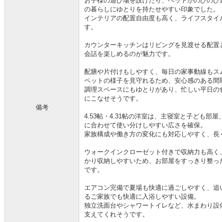
お子様の遊び場を設けたり、ペットがのびのび
の暮らしにゆとりを持たせやすい印象でした。
インテリアの配置自由度も高く、ライフスタイ
す。
カウンターキッチンはリビングを見渡せる配置
会話を楽しめるのが魅力です。
配膳や片付けもしやすく、毎日の家事動線もス
ペットの様子を見守れるため、安心感のある間
調理スペースにもゆとりがあり、忙しい平日の
にこなせそうです。
備考
4.53帖・4.31帖の洋室は、主寝室と子ども
に合わせて使い分けしやすい広さを確保。
家族構成や働き方の変化にも対応しやすく、長
ウォークインクローゼット付きで収納力も高く
かり収納しやすいため、お部屋をすっきり整っ
です。
エアコン完備で夏場も快適に過ごしやすく、追
るご家族でも快適に入浴しやすい設備。
独立洗面台やシャワートイレなど、水まわり設
支えてくれそうです。