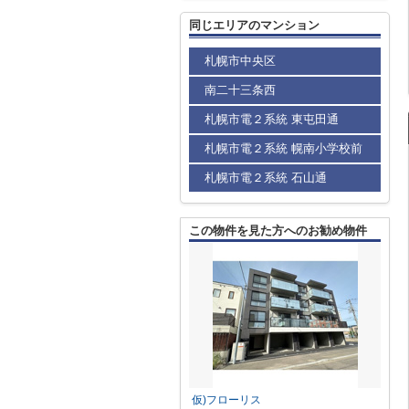
同じエリアのマンション
札幌市中央区
南二十三条西
札幌市電２系統 東屯田通
札幌市電２系統 幌南小学校前
札幌市電２系統 石山通
この物件を見た方へのお勧め物件
仮)フローリス