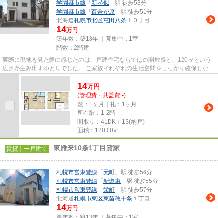
学園都市線
「
新琴似
」駅 徒歩53分
学園都市線
「
百合が原
」駅 徒歩51分
北海道
札幌市北区
屯田八条
１０丁目
14
万円
築年数：築18年 ｜募集中：
1室
階数：2階建
実際に現地を見た際に感じたのは、戸建住宅ならではの開放感と、120㎡という
広さが生み出すゆとりでした。 ご家族それぞれの生活空間をしっかり確保しなが
ら、家族が集まる時間も大切...
14
万
円
(管理費・共益費 -)
敷：1ヶ月｜礼：1ヶ月
所在階：1-2階
間取り：4LDK＋1S(納戸)
面積：120.00㎡
東雁来10条1丁目貸家
賃貸｜一戸建て
札幌市営東豊線
「
元町
」駅 徒歩56分
札幌市営東豊線
「
新道東
」駅 徒歩55分
札幌市営東豊線
「
栄町
」駅 徒歩57分
北海道
札幌市東区
東苗穂十条
１丁目
14
万円
築年数：築13年 ｜募集中：
1室