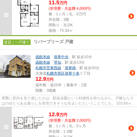
11.5
物...
万
円
(管理費・共益費 4,000円)
敷：1ヶ月｜礼：0万円
所在階：3階
間取り：3LDK
面積：75.34㎡
リバーブリーズ 戸建
賃貸｜一戸建て
函館本線
「
発寒中央
」駅 徒歩10分
函館本線
「
琴似
」駅 徒歩13分
札幌市営東西線
「
発寒南
」駅 徒歩20分
北海道
札幌市西区
発寒十条
１丁目
12.9
万円
築年数：築20年 ｜募集中：
1室
階数：3階建
実際に室内を見て感じたのは、駅徒歩圏という利便性を持ちながら、戸建ならで
はのゆとりある暮らしを実現できそうな住まいだということでした。 103.68㎡の
3LDKは、ご家族で生活する...
12.9
万
円
(管理費・共益費 2,000円)
敷：1ヶ月｜礼：0ヶ月
所在階：1-3階