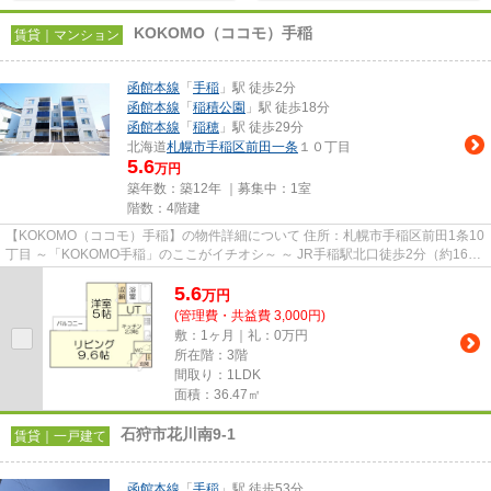
KOKOMO（ココモ）手稲
賃貸｜マンション
函館本線
「
手稲
」駅 徒歩2分
函館本線
「
稲積公園
」駅 徒歩18分
函館本線
「
稲穂
」駅 徒歩29分
北海道
札幌市手稲区
前田一条
１０丁目
5.6
万円
築年数：築12年 ｜募集中：
1室
階数：4階建
【KOKOMO（ココモ）手稲】の物件詳細について 住所：札幌市手稲区前田1条10
丁目 ～「KOKOMO手稲」のここがイチオシ～ ～ JR手稲駅北口徒歩2分（約160
ｍ）に建つデザイナーズ物件で...
5.6
万
円
(管理費・共益費 3,000円)
敷：1ヶ月｜礼：0万円
所在階：3階
間取り：1LDK
面積：36.47㎡
石狩市花川南9-1
賃貸｜一戸建て
函館本線
「
手稲
」駅 徒歩53分