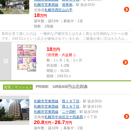
札幌市営東西線
「
発寒南
」駅 徒歩32分
北海道
札幌市西区
山の手
18
万円
築年数：築53年 ｜募集中：
1室
階数：2階建
室内を見て感じたのは、一般的な戸建住宅とは大きく異なる圧倒的なスケール感
です。249.51㎡という広さが確保されているため、ご家族が多い方はもちろん、
二世帯での暮らしや趣味の空...
18
万
円
(管理費・共益費 -)
敷：1ヶ月｜礼：1ヶ月
所在階：1-2階
間取り：6LDK
面積：249.51㎡
PRIME URBAN円山北四条
賃貸｜マンション
札幌市営東西線
「
西１８丁目
」駅 徒歩30分
札幌市営東西線
「
西２８丁目
」駅 徒歩13分
札幌市営東西線
「
二十四軒
」駅 徒歩15分
北海道
札幌市中央区
北十四条西
２０丁目
20.8
26.7
万円～
万円
築年数：築18年 ｜募集中：
2室