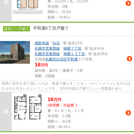
敷：15万円｜礼：15万円
所在階：1階
間取り：3LDK
面積：79.85㎡
平和通6丁目戸建て
賃貸｜一戸建て
函館本線
「
白石
」駅 徒歩12分
札幌市営東西線
「
南郷７丁目
」駅 徒歩16分
札幌市営東西線
「
南郷１３丁目
」駅 徒歩28分
北海道
札幌市白石区
平和通
６丁目南
16
万円
築年数：築2年 ｜募集中：
1室
階数：2階建
実際に室内を見て感じたのは、家族で暮らすことをしっかりイメージしながら設
計された住まいだということです。 2024年築の戸建てらしい清潔感があり、玄
関を入った瞬間から気持ちよ...
16
万
円
(管理費・共益費 -)
敷：0ヶ月｜礼：1ヶ月
所在階：1-2階
間取り：3LDK
面積：80.32㎡