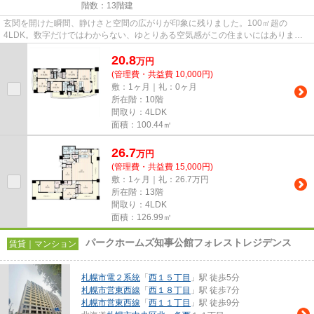
階数：13階建
玄関を開けた瞬間、静けさと空間の広がりが印象に残りました。100㎡超の
4LDK。数字だけではわからない、ゆとりある空気感がこの住まいにはありま
す。13.9帖のリビングは南向きで、自然...
20.8
万
円
(管理費・共益費 10,000円)
敷：1ヶ月｜礼：0ヶ月
所在階：10階
間取り：4LDK
面積：100.44㎡
26.7
万
円
(管理費・共益費 15,000円)
敷：1ヶ月｜礼：26.7万円
所在階：13階
間取り：4LDK
面積：126.99㎡
パークホームズ知事公館フォレストレジデンス
賃貸｜マンション
札幌市電２系統
「
西１５丁目
」駅 徒歩5分
札幌市営東西線
「
西１８丁目
」駅 徒歩7分
札幌市営東西線
「
西１１丁目
」駅 徒歩9分