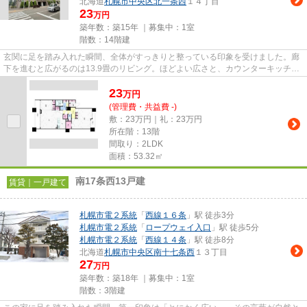
北海道
札幌市中央区
北一条西
１４丁目
23
万円
築年数：築15年 ｜募集中：
1室
階数：14階建
玄関に足を踏み入れた瞬間、全体がすっきりと整っている印象を受けました。廊
下を進むと広がるのは13.9畳のリビング。ほどよい広さと、カウンターキッチン
からの視界の良さが心地よく...
23
万
円
(管理費・共益費 -)
敷：23万円｜礼：23万円
所在階：13階
間取り：2LDK
面積：53.32㎡
南17条西13戸建
賃貸｜一戸建て
札幌市電２系統
「
西線１６条
」駅 徒歩3分
札幌市電２系統
「
ロープウェイ入口
」駅 徒歩5分
札幌市電２系統
「
西線１４条
」駅 徒歩8分
北海道
札幌市中央区
南十七条西
１３丁目
27
万円
築年数：築18年 ｜募集中：
1室
階数：3階建