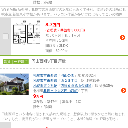
階数：2階建
West Villa 新発寒：札幌市営東西線宮の沢駅にも近くて便利。徒歩3分の場所に札
幌市立 新陵東小学校があります。パソコン作業が多い方にはもってこいの物件、
光回線導入済み。近くには...
8.7
万
円
(管理費・共益費 3,000円)
敷：0ヶ月｜礼：1ヶ月
所在階：1-2階
間取り：3LDK
面積：62.00㎡
円山西町9丁目戸建
賃貸｜一戸建て
札幌市営東西線
「
円山公園
」駅 徒歩32分
札幌市営東西線
「
西２８丁目
」駅 徒歩35分
札幌市電２系統
「
西線９条旭山公園通
」駅 徒歩35分
北海道
札幌市中央区
円山西町
９丁目
9
万円
築年数：築47年 ｜募集中：
1室
階数：2階建
円山西町という地名に惹かれて訪れた現地は、想像以上に穏やかな空気に包まれ
ていました。街路樹が並ぶ坂道を登っていくと、木造2階建ての戸建が静かに佇
んでおり、外観からも手入れの...