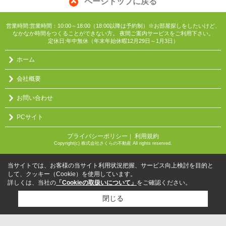
ページトップに戻る
営業時間:営業時間：10:00～18:00（18:00以降は予約制）※お部屋探しをしたいけど、
なかなか時間をつくることができない方。 夜間ご案内サービスをご利用下さい。
定休日:年中無休（年末年始休暇12月29日～1月3日）
ホーム
会社概要
お問い合わせ
PCサイト
プライバシーポリシー
利用規約
｜
Copyright(c) 株式会社さくらの不動産 All rights reserved.
当サイトでは、お客様の当サイト利用状況把握、サービス向上検討を目的と
して、クッキー（Cookie）を使用しています。
詳しくは、当社の
「Cookieの取扱いについて」
をご確認ください。
閉じる