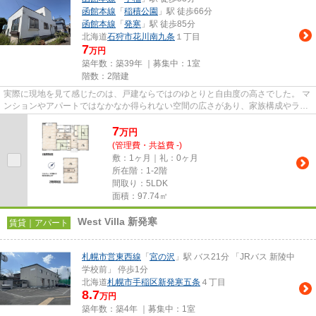
函館本線
「
稲積公園
」駅 徒歩66分
函館本線
「
発寒
」駅 徒歩85分
北海道
石狩市
花川南九条
１丁目
7
万円
築年数：築39年 ｜募集中：
1室
階数：2階建
実際に現地を見て感じたのは、戸建ならではのゆとりと自由度の高さでした。 マ
ンションやアパートではなかなか得られない空間の広さがあり、家族構成やライ
フスタイルの変化にも柔軟に...
7
万
円
(管理費・共益費 -)
敷：1ヶ月｜礼：0ヶ月
所在階：1-2階
間取り：5LDK
面積：97.74㎡
West Villa 新発寒
賃貸｜アパート
札幌市営東西線
「
宮の沢
」駅 バス21分 「JRバス 新陵中
学校前」 停歩1分
北海道
札幌市手稲区
新発寒五条
４丁目
8.7
万円
築年数：築4年 ｜募集中：
1室