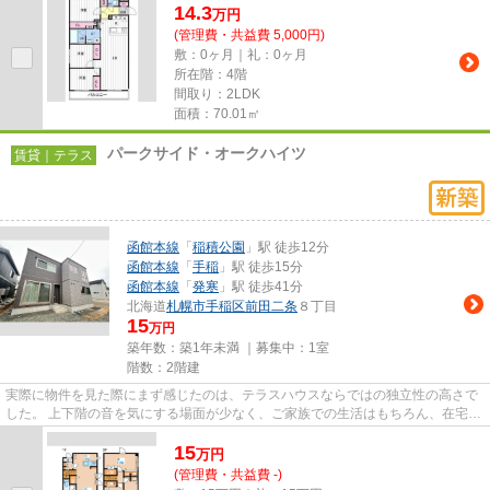
14.3
万
円
(管理費・共益費 5,000円)
敷：0ヶ月｜礼：0ヶ月
所在階：4階
間取り：2LDK
面積：70.01㎡
パークサイド・オークハイツ
賃貸｜テラス
函館本線
「
稲積公園
」駅 徒歩12分
函館本線
「
手稲
」駅 徒歩15分
函館本線
「
発寒
」駅 徒歩41分
北海道
札幌市手稲区
前田二条
８丁目
15
万円
築年数：築1年未満 ｜募集中：
1室
階数：2階建
実際に物件を見た際にまず感じたのは、テラスハウスならではの独立性の高さで
した。 上下階の音を気にする場面が少なく、ご家族での生活はもちろん、在宅ワ
ークを取り入れた暮らしにも...
15
万
円
(管理費・共益費 -)