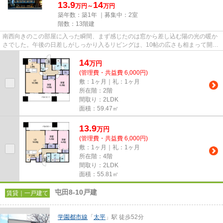
13.9
14
万円～
万円
築年数：築1年 ｜募集中：
2室
階数：13階建
南西向きのこの部屋に入った瞬間、まず感じたのは窓から差し込む陽の光の暖か
さでした。午後の日差しがしっかり入るリビングは、10帖の広さも相まって開放
感があり、気持ちまで明るく...
14
万
円
(管理費・共益費 6,000円)
敷：1ヶ月｜礼：1ヶ月
所在階：2階
間取り：2LDK
面積：59.47㎡
13.9
万
円
(管理費・共益費 6,000円)
敷：1ヶ月｜礼：1ヶ月
所在階：4階
間取り：2LDK
面積：55.81㎡
屯田8-10戸建
賃貸｜一戸建て
学園都市線
「
太平
」駅 徒歩52分