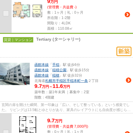
9
万
円
(管理費・共益費 -)
敷：1ヶ月｜礼：0ヶ月
所在階：1-2階
間取り：4LDK
面積：110.08㎡
Tertiary (ターシャリー)
賃貸｜マンション
函館本線
「
手稲
」駅 徒歩6分
函館本線
「
稲積公園
」駅 徒歩15分
函館本線
「
稲穂
」駅 徒歩32分
北海道
札幌市手稲区
手稲本町一条
２丁目
9.7
11.6
万円～
万円
築年数：築1年未満 ｜募集中：
2室
階数：4階建
玄関の扉を開けた瞬間、第一印象は「広い、そして整っている」という感覚でし
た。 リビングは13.5帖とゆとりがあり、家具のレイアウトにも自由度が感じられ
ます。 南向きで陽当たりも...
9.7
万
円
(管理費・共益費 7,000円)
敷：0ヶ月｜礼：1ヶ月