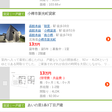
間取り：3LDK
面積：103.68㎡
小樽市新光町貸家
賃貸｜一戸建て
函館本線
「
朝里
」駅 徒歩16分
函館本線
「
小樽築港
」駅 徒歩51分
函館本線
「
南小樽
」駅 徒歩74分
北海道
小樽市
新光町
13
万円
築年数：築5年 ｜募集中：
1室
階数：2階建
室内へ入って最初に感じたのは、戸建ならではの開放感と、92㎡・4LDKという
ゆとりある間取りでした。 ご家族それぞれが自分の時間を大切にしながら、リビ
ングでは自然と集まり、会話を...
13
万
円
(管理費・共益費 -)
敷：0ヶ月｜礼：0ヶ月
所在階：1-2階
間取り：4LDK
面積：92.00㎡
あいの里1条3丁目戸建
賃貸｜一戸建て