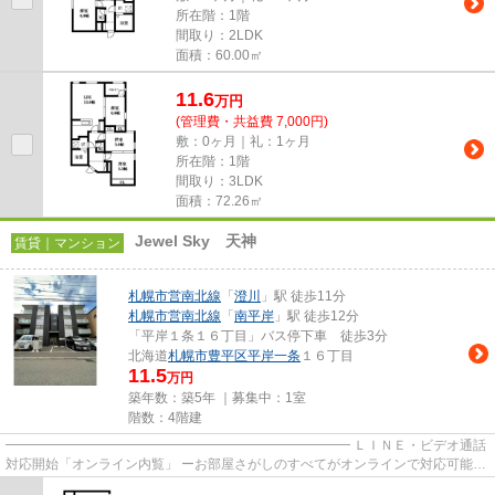
所在階：1階
間取り：2LDK
面積：60.00㎡
11.6
万
円
(管理費・共益費 7,000円)
敷：0ヶ月｜礼：1ヶ月
所在階：1階
間取り：3LDK
面積：72.26㎡
Jewel Sky 天神
賃貸｜マンション
札幌市営南北線
「
澄川
」駅 徒歩11分
札幌市営南北線
「
南平岸
」駅 徒歩12分
「平岸１条１６丁目」バス停下車 徒歩3分
北海道
札幌市豊平区
平岸一条
１６丁目
11.5
万円
築年数：築5年 ｜募集中：
1室
階数：4階建
━━━━━━━━━━━━━━━━━━━━━━━━━━ ＬＩＮＥ・ビデオ通話
対応開始「オンライン内覧」 ーお部屋さがしのすべてがオンラインで対応可能ー
━━━━━━━━━━━━━━━━━━━━━━━━━━ スマートフォンだけで