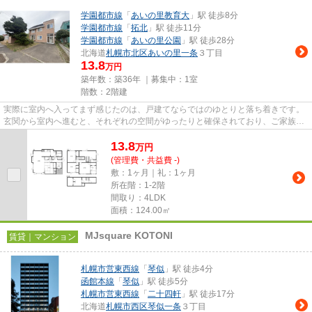
学園都市線
「
あいの里教育大
」駅 徒歩8分
学園都市線
「
拓北
」駅 徒歩11分
学園都市線
「
あいの里公園
」駅 徒歩28分
北海道
札幌市北区
あいの里一条
３丁目
13.8
万円
築年数：築36年 ｜募集中：
1室
階数：2階建
実際に室内へ入ってまず感じたのは、戸建てならではのゆとりと落ち着きです。
玄関から室内へ進むと、それぞれの空間がゆったりと確保されており、ご家族が
快適に暮らせる住まいという...
13.8
万
円
(管理費・共益費 -)
敷：1ヶ月｜礼：1ヶ月
所在階：1-2階
間取り：4LDK
面積：124.00㎡
MJsquare KOTONI
賃貸｜マンション
札幌市営東西線
「
琴似
」駅 徒歩4分
函館本線
「
琴似
」駅 徒歩5分
札幌市営東西線
「
二十四軒
」駅 徒歩17分
北海道
札幌市西区
琴似一条
３丁目