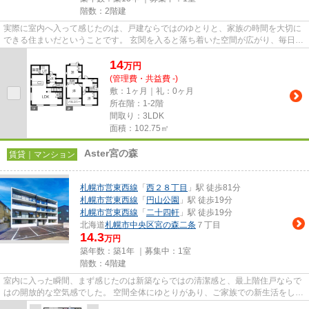
階数：2階建
実際に室内へ入って感じたのは、戸建ならではのゆとりと、家族の時間を大切に
できる住まいだということです。 玄関を入ると落ち着いた空間が広がり、毎日の
暮らしを無理なく支えてく...
14
万
円
(管理費・共益費 -)
敷：1ヶ月｜礼：0ヶ月
所在階：1-2階
間取り：3LDK
面積：102.75㎡
Aster宮の森
賃貸｜マンション
札幌市営東西線
「
西２８丁目
」駅 徒歩81分
札幌市営東西線
「
円山公園
」駅 徒歩19分
札幌市営東西線
「
二十四軒
」駅 徒歩19分
北海道
札幌市中央区
宮の森二条
７丁目
14.3
万円
築年数：築1年 ｜募集中：
1室
階数：4階建
室内に入った瞬間、まず感じたのは新築ならではの清潔感と、最上階住戸ならで
はの開放的な空気感でした。 空間全体にゆとりがあり、ご家族での新生活をしっ
かり支えてくれそうな、完...