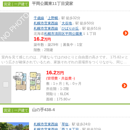
平岡公園東11丁目貸家
賃貸｜一戸建て
千歳線
「
上野幌
」駅 徒歩32分
札幌市営東西線
「
大谷地
」駅 徒歩50分
札幌市営東西線
「
ひばりが丘
」駅 徒歩51分
北海道
札幌市清田区
平岡公園東
１１丁目
16.2
万円
築年数：築29年 ｜募集中：
1室
階数：2階建
室内を見て感じたのは、戸建ならではのゆとりと自由度の高さです。 175.82㎡と
いう広さが確保されているため、家族それぞれの居場所をつくりながら、同じ空
間で過ごす時間も大切にで...
16.2
万
円
(管理費・共益費 -)
敷：1ヶ月｜礼：0ヶ月
所在階：1-2階
間取り：6LDK
面積：175.80㎡
山の手438-4
賃貸｜一戸建て
札幌市営東西線
「
琴似
」駅 徒歩24分
札幌市営東西線
「
西２８丁目
」駅 徒歩32分