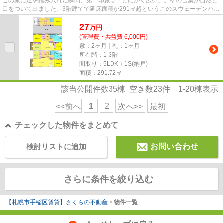
この家に足を踏み入れた瞬間、第一印象は「とにかく広い」。その言葉が自然と
口をついて出ました。3階建てで延床面積が291㎡超というこのスウェーデンハウ
スは、戸建であることを強く...
27
万
円
(管理費・共益費 6,000円)
敷：2ヶ月｜礼：1ヶ月
所在階：1-3階
間取り：5LDK＋1S(納戸)
面積：291.72㎡
該当公開件数
35
棟 空き数
23
件
1-20
棟表示
1
2
<<前へ
次へ>>
最初
チェックした物件をまとめて
検討リストに追加
お問い合わせ
さらに条件を絞り込む
【札幌市手稲区賃貸】さくらの不動産
>
物件一覧