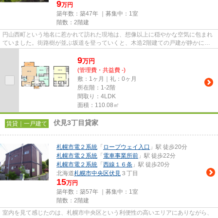
9
万円
築年数：築47年 ｜募集中：
1室
階数：2階建
円山西町という地名に惹かれて訪れた現地は、想像以上に穏やかな空気に包まれ
ていました。街路樹が並ぶ坂道を登っていくと、木造2階建ての戸建が静かに佇
んでおり、外観からも手入れの...
9
万
円
(管理費・共益費 -)
敷：1ヶ月｜礼：0ヶ月
所在階：1-2階
間取り：4LDK
面積：110.08㎡
伏見3丁目貸家
賃貸｜一戸建て
札幌市電２系統
「
ロープウェイ入口
」駅 徒歩20分
札幌市電２系統
「
電車事業所前
」駅 徒歩22分
札幌市電２系統
「
西線１６条
」駅 徒歩20分
北海道
札幌市中央区
伏見
３丁目
15
万円
築年数：築57年 ｜募集中：
1室
階数：2階建
室内を見て感じたのは、札幌市中央区という利便性の高いエリアにありながら、