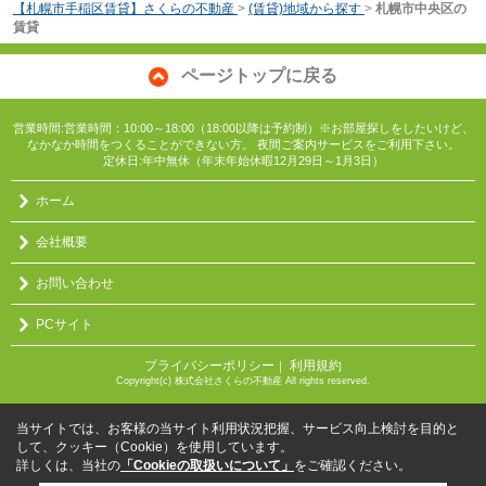
【札幌市手稲区賃貸】さくらの不動産
>
(賃貸)地域から探す
>
札幌市中央区の
賃貸
ページトップに戻る
営業時間:営業時間：10:00～18:00（18:00以降は予約制）※お部屋探しをしたいけど、
なかなか時間をつくることができない方。 夜間ご案内サービスをご利用下さい。
定休日:年中無休（年末年始休暇12月29日～1月3日）
ホーム
会社概要
お問い合わせ
PCサイト
プライバシーポリシー
利用規約
｜
Copyright(c) 株式会社さくらの不動産 All rights reserved.
当サイトでは、お客様の当サイト利用状況把握、サービス向上検討を目的と
して、クッキー（Cookie）を使用しています。
詳しくは、当社の
「Cookieの取扱いについて」
をご確認ください。