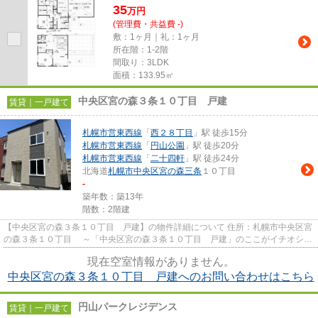
35
万
円
(管理費・共益費 -)
敷：1ヶ月｜礼：1ヶ月
所在階：1-2階
間取り：3LDK
面積：133.95㎡
中央区宮の森３条１０丁目 戸建
賃貸｜一戸建て
札幌市営東西線
「
西２８丁目
」駅 徒歩15分
札幌市営東西線
「
円山公園
」駅 徒歩20分
札幌市営東西線
「
二十四軒
」駅 徒歩24分
北海道
札幌市中央区
宮の森三条
１０丁目
-
築年数：築13年
階数：2階建
【中央区宮の森３条１０丁目 戸建】の物件詳細について 住所：札幌市中央区宮
の森３条１０丁目 ～「中央区宮の森３条１０丁目 戸建」のここがイチオシ～
～ 最寄バス停「彫刻美...
現在空室情報がありません。
中央区宮の森３条１０丁目 戸建へのお問い合わせはこちら
円山パークレジデンス
賃貸｜一戸建て