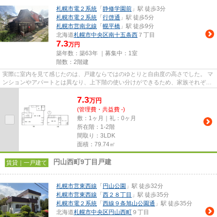
札幌市電２系統
「
静修学園前
」駅 徒歩3分
札幌市電２系統
「
行啓通
」駅 徒歩5分
札幌市営南北線
「
幌平橋
」駅 徒歩9分
北海道
札幌市中央区
南十五条西
７丁目
7.3
万円
築年数：築63年 ｜募集中：
1室
階数：2階建
実際に室内を見て感じたのは、戸建ならではのゆとりと自由度の高さでした。 マ
ンションやアパートとは異なり、上下階の使い分けができるため、家族それぞれ
が自分の時間を大切にしなが...
7.3
万
円
(管理費・共益費 -)
敷：1ヶ月｜礼：0ヶ月
所在階：1-2階
間取り：3LDK
面積：79.74㎡
円山西町9丁目戸建
賃貸｜一戸建て
札幌市営東西線
「
円山公園
」駅 徒歩32分
札幌市営東西線
「
西２８丁目
」駅 徒歩35分
札幌市電２系統
「
西線９条旭山公園通
」駅 徒歩35分
北海道
札幌市中央区
円山西町
９丁目