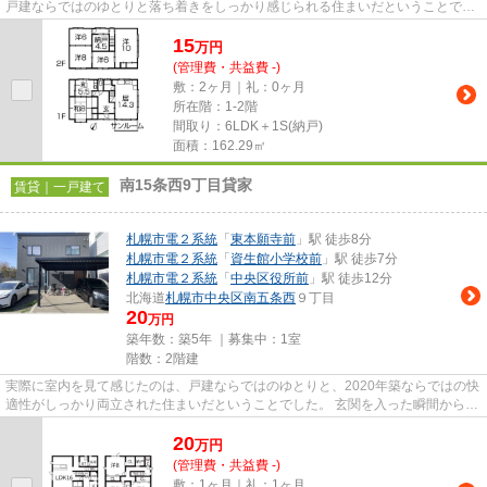
戸建ならではのゆとりと落ち着きをしっかり感じられる住まいだということで
す。 162.29㎡の広さに加え、...
15
万
円
(管理費・共益費 -)
敷：2ヶ月｜礼：0ヶ月
所在階：1-2階
間取り：6LDK＋1S(納戸)
面積：162.29㎡
南15条西9丁目貸家
賃貸｜一戸建て
札幌市電２系統
「
東本願寺前
」駅 徒歩8分
札幌市電２系統
「
資生館小学校前
」駅 徒歩7分
札幌市電２系統
「
中央区役所前
」駅 徒歩12分
北海道
札幌市中央区
南五条西
９丁目
20
万円
築年数：築5年 ｜募集中：
1室
階数：2階建
実際に室内を見て感じたのは、戸建ならではのゆとりと、2020年築ならではの快
適性がしっかり両立された住まいだということでした。 玄関を入った瞬間から室
内全体に清潔感があり、ご...
20
万
円
(管理費・共益費 -)
敷：1ヶ月｜礼：1ヶ月