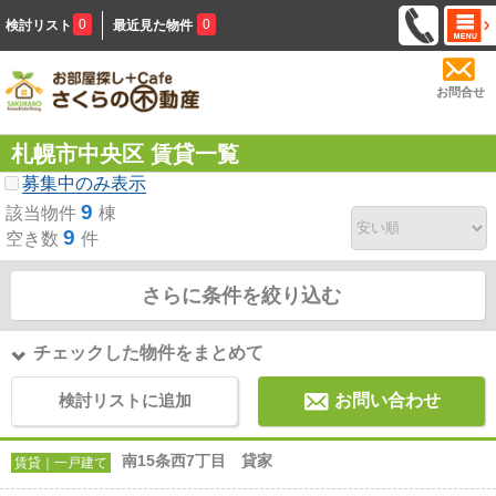
0
0
検討リスト
最近見た物件
お問合せ
札幌市中央区 賃貸一覧
募集中のみ表示
9
該当物件
棟
9
空き数
件
さらに条件を絞り込む
チェックした物件をまとめて
検討リストに追加
お問い合わせ
南15条西7丁目 貸家
賃貸｜一戸建て