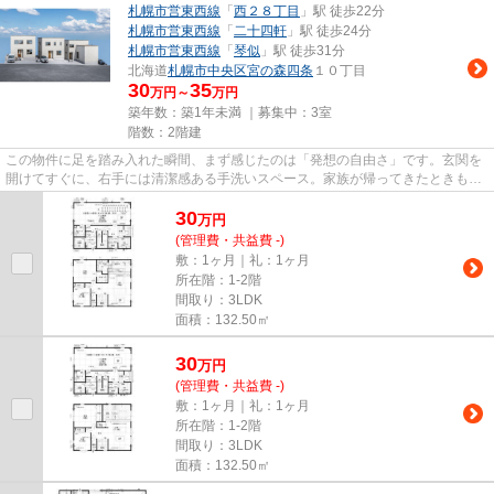
札幌市営東西線
「
西２８丁目
」駅 徒歩22分
札幌市営東西線
「
二十四軒
」駅 徒歩24分
札幌市営東西線
「
琴似
」駅 徒歩31分
北海道
札幌市中央区
宮の森四条
１０丁目
30
35
万円～
万円
築年数：築1年未満 ｜募集中：
3室
階数：2階建
この物件に足を踏み入れた瞬間、まず感じたのは「発想の自由さ」です。玄関を
開けてすぐに、右手には清潔感ある手洗いスペース。家族が帰ってきたときも、
来客があったときも、動線が...
30
万
円
(管理費・共益費 -)
敷：1ヶ月｜礼：1ヶ月
所在階：1-2階
間取り：3LDK
面積：132.50㎡
30
万
円
(管理費・共益費 -)
敷：1ヶ月｜礼：1ヶ月
所在階：1-2階
間取り：3LDK
面積：132.50㎡