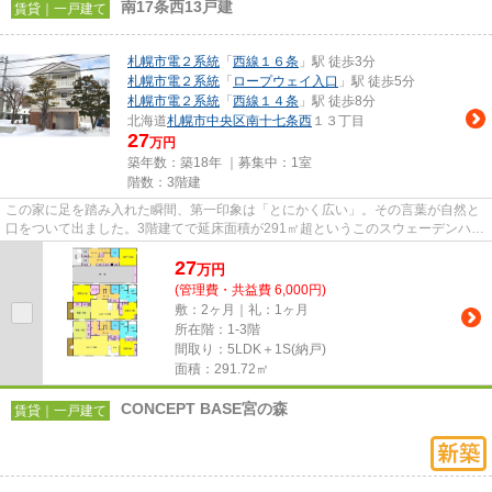
南17条西13戸建
賃貸｜一戸建て
札幌市電２系統
「
西線１６条
」駅 徒歩3分
札幌市電２系統
「
ロープウェイ入口
」駅 徒歩5分
札幌市電２系統
「
西線１４条
」駅 徒歩8分
北海道
札幌市中央区
南十七条西
１３丁目
27
万円
築年数：築18年 ｜募集中：
1室
階数：3階建
この家に足を踏み入れた瞬間、第一印象は「とにかく広い」。その言葉が自然と
口をついて出ました。3階建てで延床面積が291㎡超というこのスウェーデンハウ
スは、戸建であることを強く...
27
万
円
(管理費・共益費 6,000円)
敷：2ヶ月｜礼：1ヶ月
所在階：1-3階
間取り：5LDK＋1S(納戸)
面積：291.72㎡
CONCEPT BASE宮の森
賃貸｜一戸建て