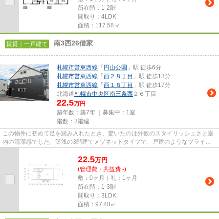
所在階：1-2階
間取り：4LDK
面積：117.58㎡
南3西26借家
賃貸｜一戸建て
札幌市営東西線
「
円山公園
」駅 徒歩6分
札幌市営東西線
「
西２８丁目
」駅 徒歩13分
札幌市営東西線
「
西１８丁目
」駅 徒歩17分
北海道
札幌市中央区
南三条西
２６丁目
22.5
万円
築年数：築7年 ｜募集中：
1室
階数：3階建
この物件に初めて足を踏み入れたとき、驚いたのは外観のスタイリッシュさと室
内の清潔感でした。築浅の3階建てメゾネットタイプで、戸建のようなプライベ
ート性とマンションのような快...
22.5
万
円
(管理費・共益費 -)
敷：0ヶ月｜礼：1ヶ月
所在階：1-3階
間取り：3LDK
面積：97.48㎡