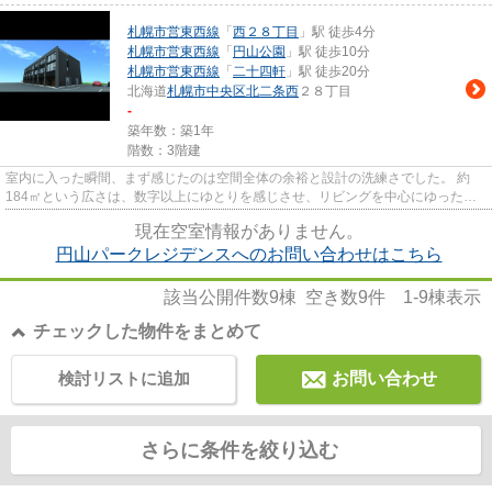
札幌市営東西線
「
西２８丁目
」駅 徒歩4分
札幌市営東西線
「
円山公園
」駅 徒歩10分
札幌市営東西線
「
二十四軒
」駅 徒歩20分
北海道
札幌市中央区
北二条西
２８丁目
-
築年数：築1年
階数：3階建
室内に入った瞬間、まず感じたのは空間全体の余裕と設計の洗練さでした。 約
184㎡という広さは、数字以上にゆとりを感じさせ、リビングを中心にゆったり
とした時間が流れる住まいとい...
現在空室情報がありません。
円山パークレジデンスへのお問い合わせはこちら
該当公開件数
9
棟 空き数
9
件
1-9
棟表示
チェックした物件をまとめて
検討リストに追加
お問い合わせ
さらに条件を絞り込む