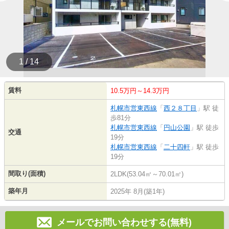
1 / 14
賃料
10.5万円～14.3万円
札幌市営東西線
「
西２８丁目
」駅 徒
歩81分
札幌市営東西線
「
円山公園
」駅 徒歩
交通
19分
札幌市営東西線
「
二十四軒
」駅 徒歩
19分
間取り(面積)
2LDK(53.04㎡～70.01㎡)
築年月
2025年 8月(築1年)
メールでお問い合わせする(無料)