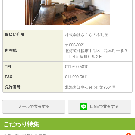
取扱い店舗
株式会社さくらの不動産
〒006-0021
所在地
北海道札幌市手稲区手稲本町一条３
丁目4-5 藤川ビル２F
TEL
011-699-5810
FAX
011-699-5811
免許番号
北海道知事石狩 (4) 第7584号
メールで共有する
LINEで共有する
こだわり特集