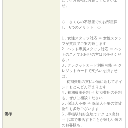
どうぞお気軽にお越しくださいま
せ。
◇ さくらの不動産でのお部屋探
し 6つのメリット ◇
1．女性スタッフ対応 ⇒ 女性スタッ
フが笑顔でご案内致します
2．ペット専属スタッフ対応 ⇒ ペッ
トのことでお困りの方はお任せくだ
さい
3．クレジットカード利用可能 ⇒ ク
レジットカードで支払いを済ませ
ば、
初期費用の支払い額に応じてポイ
ントもどんどん貯まります
4．初期費用分割 ⇒ 初期費用の分割
も、ぜひご相談ください
5．保証人不要 ⇒ 保証人不要の賃貸
物件も多数ございます
備考
6．手稲駅前好立地でアクセス良好
⇒ お車で来店することが難しい遠方
のお客様も、