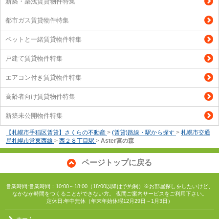
新築・築浅賃貸物件特集
都市ガス賃貸物件特集
ペットと一緒賃貸物件特集
戸建て賃貸物件特集
エアコン付き賃貸物件特集
高齢者向け賃貸物件特集
新築未公開物件特集
【札幌市手稲区賃貸】さくらの不動産
>
(賃貸)路線・駅から探す
>
札幌市交通
局札幌市営東西線
>
西２８丁目駅
>
Aster宮の森
ページトップに戻る
営業時間:営業時間：10:00～18:00（18:00以降は予約制）※お部屋探しをしたいけど、
なかなか時間をつくることができない方。 夜間ご案内サービスをご利用下さい。
定休日:年中無休（年末年始休暇12月29日～1月3日）
ホーム