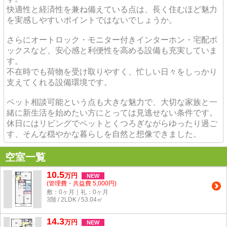
快適性と経済性を兼ね備えている点は、長く住むほど魅力
を実感しやすいポイントではないでしょうか。
さらにオートロック・モニター付きインターホン・宅配ボ
ックスなど、安心感と利便性を高める設備も充実していま
す。
不在時でも荷物を受け取りやすく、忙しい日々をしっかり
支えてくれる設備環境です。
ペット相談可能という点も大きな魅力で、大切な家族と一
緒に新生活を始めたい方にとっては見逃せない条件です。
休日にはリビングでペットとくつろぎながらゆったり過ご
す、そんな穏やかな暮らしを自然と想像できました。
空室一覧
10.5
万
円
NEW
(管理費・共益費 5,000円)
敷：0ヶ月｜礼：0ヶ月
3階 / 2LDK / 53.04㎡
14.3
万
円
NEW