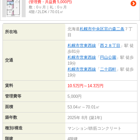
(管理費・共益費 5,000円)
敷：0ヶ月｜礼：0ヶ月
4階 / 2LDK / 70.01㎡
北海道
札幌市中央区
宮の森二条
７丁
所在地
目
札幌市営東西線
「
西２８丁目
」駅 徒
歩81分
札幌市営東西線
「
円山公園
」駅 徒歩
交通
19分
札幌市営東西線
「
二十四軒
」駅 徒歩
19分
賃料
10.5万円～14.3万円
管理費等
5,000円
面積
53.04㎡～70.01㎡
築年数
2025年 8月 (築1年)
種別/構造
マンション/鉄筋コンクリート
階建
4階建