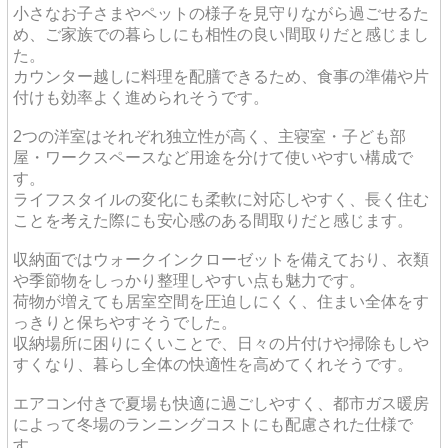
小さなお子さまやペットの様子を見守りながら過ごせるた
め、ご家族での暮らしにも相性の良い間取りだと感じまし
た。
カウンター越しに料理を配膳できるため、食事の準備や片
付けも効率よく進められそうです。
2つの洋室はそれぞれ独立性が高く、主寝室・子ども部
屋・ワークスペースなど用途を分けて使いやすい構成で
す。
ライフスタイルの変化にも柔軟に対応しやすく、長く住む
ことを考えた際にも安心感のある間取りだと感じます。
収納面ではウォークインクローゼットを備えており、衣類
や季節物をしっかり整理しやすい点も魅力です。
荷物が増えても居室空間を圧迫しにくく、住まい全体をす
っきりと保ちやすそうでした。
収納場所に困りにくいことで、日々の片付けや掃除もしや
すくなり、暮らし全体の快適性を高めてくれそうです。
エアコン付きで夏場も快適に過ごしやすく、都市ガス暖房
によって冬場のランニングコストにも配慮された仕様で
す。