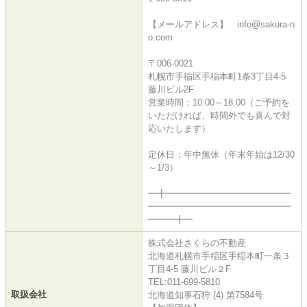
【メールアドレス】 info@sakura-n
o.com
〒006-0021
札幌市手稲区手稲本町1条3丁目4-5
藤川ビル2F
営業時間：10:00～18:00（ご予約を
いただければ、時間外でも喜んで対
応いたします）
定休日：年中無休（年末年始は12/30
～1/3）
━╋━━━━━━━━━━━━━━
━━━━━━━━━━━━━━━━
━━━╋━
株式会社さくらの不動産
北海道札幌市手稲区手稲本町一条３
丁目4-5 藤川ビル２F
TEL:011-699-5810
取扱会社
北海道知事石狩 (4) 第7584号