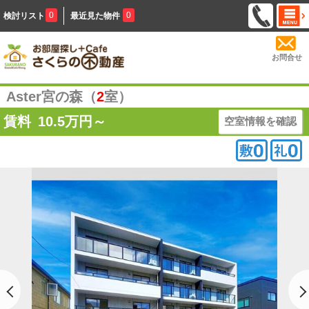
0
0
検討リスト
最近見た物件
お問合せ
Aster宮の森（
2
室）
賃料
10.5
万円～
空室情報を確認