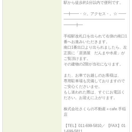
駅から徒歩約1分以内で便利です。
━╋━━・☆。アクセス・。☆ ━━
━━━━━━━━━━━━━━━━
━━━╋━
手稲駅改札口を出られて右側の南口1
番へお進みいただきます。
南口1番出口より出られましたら、左
正面に「居酒屋 だんまや水産」が
ご覧頂けます。
その建物の2階が当社になります。
また、お車でお越しのお客様は、
専用駐車場も完備しておりますので
ご安心くださいませ。
もし迷われた際は、すぐにお電話く
ださい。お迎えに上がります。
株式会社さくらの不動産＋cafe 手稲
店
【TEL】011-699-5810／ 【FAX】01
1-699-5811