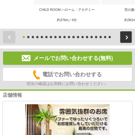
CHILD ROOM ハローム・アカデミー
宮の森
約276m／4分
約361
前
メールでお問い合わせする(無料)
電話でお問い合わせする
現況の確認はお気軽にお問い合わせください。
店舗情報