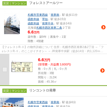
フォレストアールツー
賃貸｜マンション
札幌市営東西線
「
発寒南
」駅 徒歩11分
函館本線
「
琴似
」駅 徒歩15分
函館本線
「
発寒中央
」駅 徒歩14分
北海道
札幌市西区
発寒二条
２丁目
6.6
万円
築年数：築9年 ｜募集中：
1室
階数：4階建
【フォレストR-Ⅱ】の物件詳細について 住所：札幌市西区発寒2条2丁目 ～「フ
ォレストR-Ⅱ」のここがイチオシ～ ～ JR発寒中央駅（徒歩14分・約1,120ｍ）
と地下鉄発寒南駅（徒歩7分...
6.6
万
円
(管理費・共益費 3,600円)
敷：0ヶ月｜礼：0ヶ月
所在階：3階
間取り：2LDK
面積：45.36㎡
リンコントロ発寒
賃貸｜マンション
札幌市営東西線
「
発寒南
」駅 徒歩6分
函館本線
「
発寒中央
」駅 徒歩7分