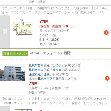
階数：4階建
【ブランブリエ二十四軒】の物件詳細について 住所：札幌市西区二十四軒1条2丁
目 ～「ブランブリエ二十四軒」のここがイチオシ～ ～ 地下鉄東西線二十四軒駅
徒歩5分（約400m）の場...
7
万
円
(管理費・共益費 5,000円)
敷：0ヶ月｜礼：0ヶ月
所在階：1階
間取り：2LDK
面積：50.74㎡
effort（エフォート）西野
賃貸｜マンション
札幌市営東西線
「
宮の沢
」駅 徒歩17分
札幌市営東西線
「
発寒南
」駅 徒歩30分
函館本線
「
発寒
」駅 徒歩36分
北海道
札幌市西区
西野三条
１０丁目
7
万円
築年数：築9年 ｜募集中：
1室
階数：4階建
【effort（エフォート）西野】の詳細について 住所：札幌市西区西野3条10丁目 ～
「effort（エフォート）西野」のここがイチオシ～ ～ 保育るーむてくてく徒歩2分
（約160ｍ）、西野...