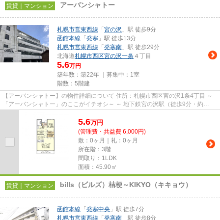
アーバンシャトー
賃貸｜マンション
札幌市営東西線
「
宮の沢
」駅 徒歩9分
函館本線
「
発寒
」駅 徒歩13分
札幌市営東西線
「
発寒南
」駅 徒歩29分
北海道
札幌市西区
宮の沢一条
４丁目
5.6
万円
築年数：築22年 ｜募集中：
1室
階数：5階建
【アーバンシャトー】の物件詳細について 住所：札幌市西区宮の沢1条4丁目 ～
「アーバンシャトー」のここがイチオシ～ ～ 地下鉄宮の沢駅（徒歩9分・約
720m）・JR発寒駅（徒歩13分･...
5.6
万
円
(管理費・共益費 6,000円)
敷：0ヶ月｜礼：0ヶ月
所在階：3階
間取り：1LDK
面積：45.90㎡
bills（ビルズ）桔梗～KIKYO（キキョウ）
賃貸｜マンション
函館本線
「
発寒中央
」駅 徒歩7分
札幌市営東西線
「
発寒南
」駅 徒歩8分