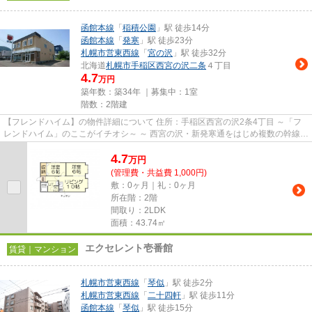
函館本線
「
稲積公園
」駅 徒歩14分
函館本線
「
発寒
」駅 徒歩23分
札幌市営東西線
「
宮の沢
」駅 徒歩32分
北海道
札幌市手稲区
西宮の沢二条
４丁目
4.7
万円
築年数：築34年 ｜募集中：
1室
階数：2階建
【フレンドハイム】の物件詳細について 住所：手稲区西宮の沢2条4丁目 ～「フ
レンドハイム」のここがイチオシ～ ～ 西宮の沢・新発寒通をはじめ複数の幹線道
路に近く、お車でのアク...
4.7
万
円
(管理費・共益費 1,000円)
敷：0ヶ月｜礼：0ヶ月
所在階：2階
間取り：2LDK
面積：43.74㎡
エクセレント壱番館
賃貸｜マンション
札幌市営東西線
「
琴似
」駅 徒歩2分
札幌市営東西線
「
二十四軒
」駅 徒歩11分
函館本線
「
琴似
」駅 徒歩15分