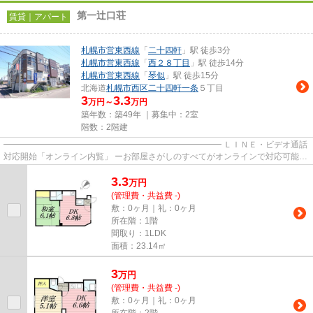
第一辻口荘
賃貸｜アパート
札幌市営東西線
「
二十四軒
」駅 徒歩3分
札幌市営東西線
「
西２８丁目
」駅 徒歩14分
札幌市営東西線
「
琴似
」駅 徒歩15分
北海道
札幌市西区
二十四軒一条
５丁目
3
3.3
万円～
万円
築年数：築49年 ｜募集中：
2室
階数：2階建
━━━━━━━━━━━━━━━━━━━━━━━━━━ ＬＩＮＥ・ビデオ通話
対応開始「オンライン内覧」 ーお部屋さがしのすべてがオンラインで対応可能ー
━━━━━━━━━━━━━━━━━━━━━━━━━━ スマートフォンだけで
3.3
物...
万
円
(管理費・共益費 -)
敷：0ヶ月｜礼：0ヶ月
所在階：1階
間取り：1LDK
面積：23.14㎡
3
万
円
(管理費・共益費 -)
敷：0ヶ月｜礼：0ヶ月