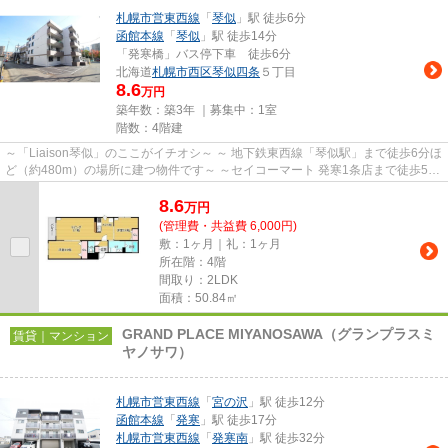
札幌市営東西線
「
琴似
」駅 徒歩6分
函館本線
「
琴似
」駅 徒歩14分
「発寒橋」バス停下車 徒歩6分
北海道
札幌市西区
琴似四条
５丁目
8.6
万円
築年数：築3年 ｜募集中：
1室
階数：4階建
～「Liaison琴似」のここがイチオシ～ ～ 地下鉄東西線「琴似駅」まで徒歩6分ほ
ど（約480m）の場所に建つ物件です～ ～セイコーマート 発寒1条店まで徒歩5分
ほど(約381m)です～ ～ 琴...
8.6
万
円
(管理費・共益費 6,000円)
敷：1ヶ月｜礼：1ヶ月
所在階：4階
間取り：2LDK
面積：50.84㎡
GRAND PLACE MIYANOSAWA（グランプラスミ
賃貸｜マンション
ヤノサワ）
札幌市営東西線
「
宮の沢
」駅 徒歩12分
函館本線
「
発寒
」駅 徒歩17分
札幌市営東西線
「
発寒南
」駅 徒歩32分