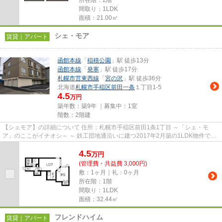
所在階：2階
間取り：1LDK
面積：21.00㎡
シェ・モア
賃貸｜アパート
函館本線
「
稲積公園
」駅 徒歩13分
函館本線
「
発寒
」駅 徒歩17分
札幌市営東西線
「
宮の沢
」駅 徒歩36分
北海道
札幌市手稲区
前田一条
１丁目1-5
4.5
万円
築年数：築9年 ｜募集中：
1室
階数：2階建
【シェモア】の詳細について 住所：札幌市手稲区前田1条1丁目 ～「シェ・モ
ア」のここがイチオシ～ ～ 鉄工団地通沿いに建つ2017年2月築の1LDK物件で
す。 ～ ～ ロードヒーティン...
4.5
万
円
(管理費・共益費 3,000円)
敷：1ヶ月｜礼：0ヶ月
所在階：1階
間取り：1LDK
面積：32.44㎡
フレンドハイム
賃貸｜アパート