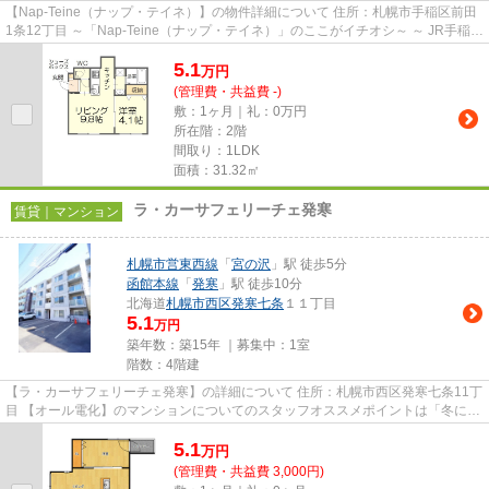
【Nap-Teine（ナップ・テイネ）】の物件詳細について 住所：札幌市手稲区前田
1条12丁目 ～「Nap-Teine（ナップ・テイネ）」のここがイチオシ～ ～ JR手稲駅
まで徒歩3分（約240m）と...
5.1
万
円
(管理費・共益費 -)
敷：1ヶ月｜礼：0万円
所在階：2階
間取り：1LDK
面積：31.32㎡
ラ・カーサフェリーチェ発寒
賃貸｜マンション
札幌市営東西線
「
宮の沢
」駅 徒歩5分
函館本線
「
発寒
」駅 徒歩10分
北海道
札幌市西区
発寒七条
１１丁目
5.1
万円
築年数：築15年 ｜募集中：
1室
階数：4階建
【ラ・カーサフェリーチェ発寒】の詳細について 住所：札幌市西区発寒七条11丁
目 【オール電化】のマンションについてのスタッフオススメポイントは「冬にほ
んのり暖かい」です。 ...
5.1
万
円
(管理費・共益費 3,000円)