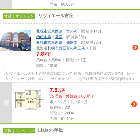
面積：60.00㎡
リヴィエール宮丘
賃貸｜マンション
札幌市営東西線
「
宮の沢
」駅 徒歩14分
函館本線
「
発寒
」駅 徒歩26分
札幌市営東西線
「
発寒南
」駅 徒歩32分
北海道
札幌市西区
宮の沢三条
３丁目
7.8
万円
築年数：築8年 ｜募集中：
1室
階数：4階建
【リヴィエール宮丘】の物件詳細について 住所：札幌市西区宮の沢3条3丁目 ～
「リヴィエール宮丘」のここがイチオシ～ ～ 地下鉄東西線宮の沢駅徒歩圏内（約
14分・1,120ｍ） のマン...
7.8
万
円
(管理費・共益費 3,000円)
敷：1ヶ月｜礼：0ヶ月
所在階：3階
間取り：2LDK
面積：61.14㎡
Liaison琴似
賃貸｜マンション