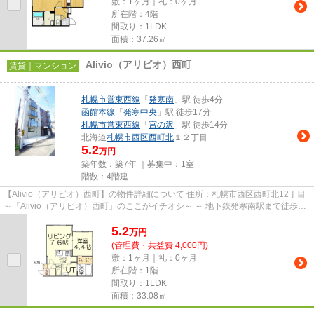
敷：1ヶ月｜礼：0ヶ月
所在階：4階
間取り：1LDK
面積：37.26㎡
Alivio（アリビオ）西町
賃貸｜マンション
札幌市営東西線
「
発寒南
」駅 徒歩4分
函館本線
「
発寒中央
」駅 徒歩17分
札幌市営東西線
「
宮の沢
」駅 徒歩14分
北海道
札幌市西区
西町北
１２丁目
5.2
万円
築年数：築7年 ｜募集中：
1室
階数：4階建
【Alivio（アリビオ）西町】の物件詳細について 住所：札幌市西区西町北12丁目
～「Alivio（アリビオ）西町」のここがイチオシ～ ～ 地下鉄発寒南駅まで徒歩4
分（約320m）で、通勤...
5.2
万
円
(管理費・共益費 4,000円)
敷：1ヶ月｜礼：0ヶ月
所在階：1階
間取り：1LDK
面積：33.08㎡