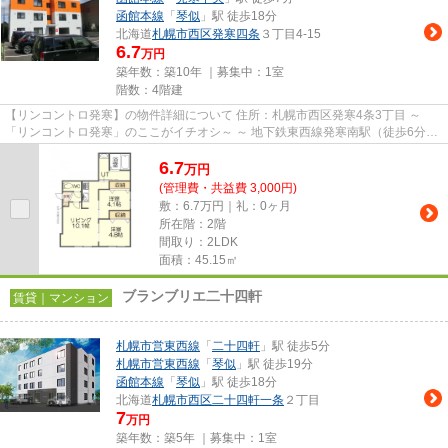
函館本線
「
琴似
」駅 徒歩18分
北海道
札幌市西区
発寒四条
３丁目4-15
6.7
万円
築年数：築10年 ｜募集中：
1室
階数：4階建
【リンコントロ発寒】の物件詳細について 住所：札幌市西区発寒4条3丁目 ～
「リンコントロ発寒」のここがイチオシ～ ～ 地下鉄東西線発寒南駅（徒歩6分・
約480m）とJR発寒中央駅（...
6.7
万
円
(管理費・共益費 3,000円)
敷：6.7万円｜礼：0ヶ月
所在階：2階
間取り：2LDK
面積：45.15㎡
ブランブリエ二十四軒
賃貸｜マンション
札幌市営東西線
「
二十四軒
」駅 徒歩5分
札幌市営東西線
「
琴似
」駅 徒歩19分
函館本線
「
琴似
」駅 徒歩18分
北海道
札幌市西区
二十四軒一条
２丁目
7
万円
築年数：築5年 ｜募集中：
1室