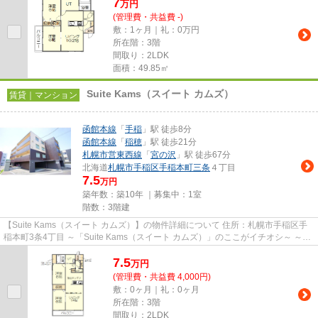
7
万
円
(管理費・共益費 -)
敷：1ヶ月｜礼：0万円
所在階：3階
間取り：2LDK
面積：49.85㎡
Suite Kams（スイート カムズ）
賃貸｜マンション
函館本線
「
手稲
」駅 徒歩8分
函館本線
「
稲穂
」駅 徒歩21分
札幌市営東西線
「
宮の沢
」駅 徒歩67分
北海道
札幌市手稲区
手稲本町三条
４丁目
7.5
万円
築年数：築10年 ｜募集中：
1室
階数：3階建
【Suite Kams（スイート カムズ）】の物件詳細について 住所：札幌市手稲区手
稲本町3条4丁目 ～「Suite Kams（スイート カムズ）」のここがイチオシ～ ～
JR手稲駅南口から徒歩8分...
7.5
万
円
(管理費・共益費 4,000円)
敷：0ヶ月｜礼：0ヶ月
所在階：3階
間取り：2LDK