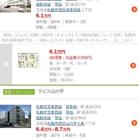
函館本線
「
琴似
」駅 徒歩17分
北海道
札幌市西区
発寒四条
３丁目
6.1
万円
築年数：築6年 ｜募集中：
1室
階数：4階建
【bills（ビルズ）桔梗～KIKYO（キキョウ）】の物件詳細について 住所：札幌市
西区発寒4条3丁目 ～「bills（ビルズ）桔梗～KIKYO（キキョウ）」のここがイチ
オシ～ ～ JR発寒中央駅...
6.1
万
円
(管理費・共益費 5,000円)
敷：0ヶ月｜礼：0ヶ月
所在階：3階
間取り：1LDK
面積：36.18㎡
ラピス山の手
賃貸｜マンション
札幌市営東西線
「
発寒南
」駅 徒歩19分
札幌市営東西線
「
琴似
」駅 徒歩28分
函館本線
「
琴似
」駅 徒歩34分
北海道
札幌市西区
山の手七条
７丁目
6.4
8.7
万円～
万円
築年数：築1年 ｜募集中：
6室