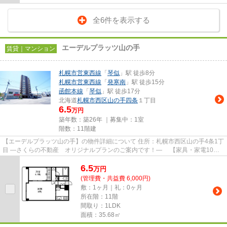
全6件を表示する
エーデルプラッツ山の手
賃貸｜マンション
札幌市営東西線
「
琴似
」駅 徒歩8分
札幌市営東西線
「
発寒南
」駅 徒歩15分
函館本線
「
琴似
」駅 徒歩17分
北海道
札幌市西区
山の手四条
１丁目
6.5
万円
築年数：築26年 ｜募集中：
1室
階数：11階建
【エーデルプラッツ山の手】の物件詳細について 住所：札幌市西区山の手4条1丁
目 ―さくらの不動産 オリジナルプランのご案内です！― 【家具・家電10点
セット】 毎月の賃料プラス3...
6.5
万
円
(管理費・共益費 6,000円)
敷：1ヶ月｜礼：0ヶ月
所在階：11階
間取り：1LDK
面積：35.68㎡