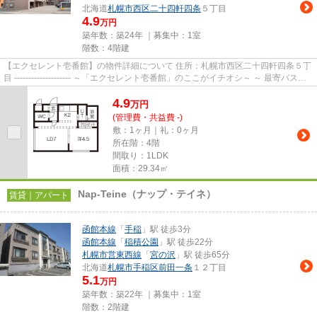
北海道
札幌市西区
二十四軒四条
５丁目
4.9
万円
築年数：築24年 ｜募集中：
1室
階数：4階建
【エクセレント壱番館】の物件詳細について 住所：札幌市西区二十四軒四条５丁
目 -------------------- ～「エクセレント壱番館」のここがイチオシ～ ～ 最寄バス停
「地下鉄琴似駅...
4.9
万
円
(管理費・共益費 -)
敷：1ヶ月｜礼：0ヶ月
所在階：4階
間取り：1LDK
面積：29.34㎡
Nap-Teine（ナップ・テイネ）
賃貸｜アパート
函館本線
「
手稲
」駅 徒歩3分
函館本線
「
稲積公園
」駅 徒歩22分
札幌市営東西線
「
宮の沢
」駅 徒歩65分
北海道
札幌市手稲区
前田一条
１２丁目
5.1
万円
築年数：築22年 ｜募集中：
1室
階数：2階建