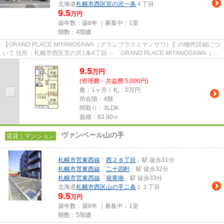
北海道
札幌市西区
宮の沢一条
４丁目
9.5
万円
築年数：築8年 ｜募集中：
1室
階数：4階建
【GRAND PLACE MIYANOSAWA（グランプラスミヤノサワ）】の物件詳細につ
いて 住所：札幌市西区宮の沢1条4丁目 ～「GRAND PLACE MIYANOSAWA（グ
ランプラスミヤノサワ）」のここがイチ...
9.5
万
円
(管理費・共益費 5,000円)
敷：1ヶ月｜礼：0万円
所在階：4階
間取り：3LDK
面積：63.80㎡
ヴァンベール山の手
賃貸｜マンション
札幌市営東西線
「
西２８丁目
」駅 徒歩31分
札幌市営東西線
「
二十四軒
」駅 徒歩32分
札幌市営東西線
「
発寒南
」駅 徒歩33分
北海道
札幌市西区
山の手二条
１２丁目
9.5
万円
築年数：築8年 ｜募集中：
1室
階数：5階建