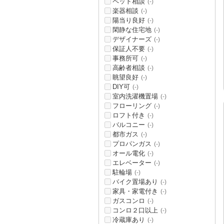
ペット相談
(-)
楽器相談
(-)
陽当り良好
(-)
閑静な住宅地
(-)
デザイナーズ
(-)
保証人不要
(-)
事務所可
(-)
高齢者相談
(-)
眺望良好
(-)
DIY可
(-)
室内洗濯機置場
(-)
フローリング
(-)
ロフト付き
(-)
バルコニー
(-)
都市ガス
(-)
プロパンガス
(-)
オール電化
(-)
エレベーター
(-)
駐輪場
(-)
バイク置場あり
(-)
家具・家電付き
(-)
ガスコンロ
(-)
コンロ２口以上
(-)
冷蔵庫あり
(-)