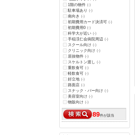
1階の物件
(-)
駐車場あり
(-)
南向き
(-)
初期費用カード決済可
(-)
初期費用0
(-)
科学大が近い
(-)
手稲渓仁会病院周辺
(-)
スクール向け
(-)
クリニック向け
(-)
居抜物件
(-)
スケルトン渡し
(-)
重飲食可
(-)
軽飲食可
(-)
好立地
(-)
路面店
(-)
スナック・バー向け
(-)
美容室向け
(-)
物販向け
(-)
89
件が該当