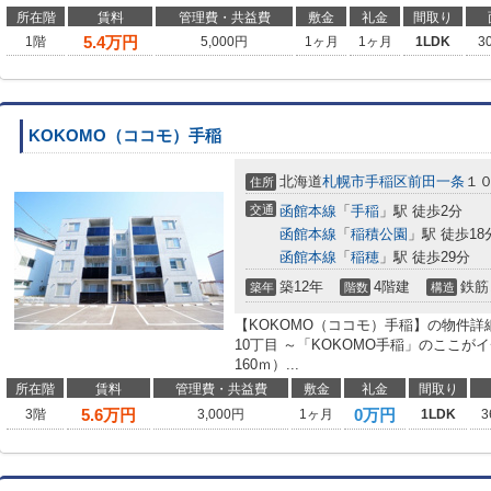
所在階
賃料
管理費・共益費
敷金
礼金
間取り
5.4
万円
1階
5,000円
1ヶ月
1ヶ月
1LDK
3
KOKOMO（ココモ）手稲
北海道
札幌市手稲区
前田一条
１
住所
交通
函館本線
「
手稲
」駅 徒歩2分
函館本線
「
稲積公園
」駅 徒歩18
函館本線
「
稲穂
」駅 徒歩29分
築12年
4階建
鉄筋
築年
階数
構造
【KOKOMO（ココモ）手稲】の物件詳
10丁目 ～「KOKOMO手稲」のここが
160ｍ）...
所在階
賃料
管理費・共益費
敷金
礼金
間取り
5.6
万円
0万円
3階
3,000円
1ヶ月
1LDK
3