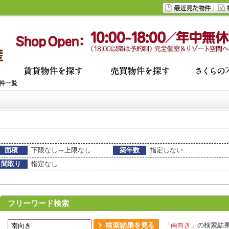
件一覧
面積
下限なし～上限なし
築年数
指定しない
間取り
指定なし
フリーワード検索
「南向き」
の検索結