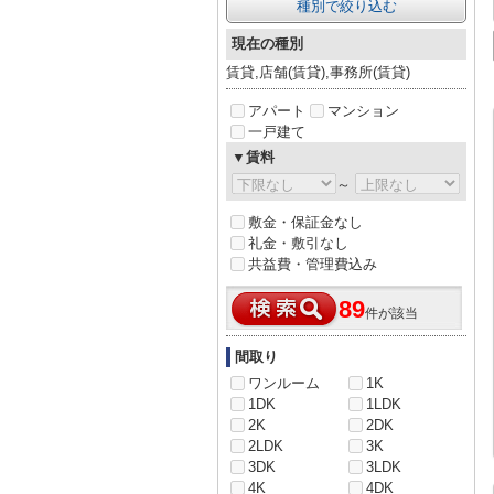
種別で絞り込む
現在の種別
賃貸,店舗(賃貸),事務所(賃貸)
アパート
マンション
一戸建て
▼賃料
～
敷金・保証金なし
礼金・敷引なし
共益費・管理費込み
89
件が該当
間取り
ワンルーム
1K
1DK
1LDK
2K
2DK
2LDK
3K
3DK
3LDK
4K
4DK