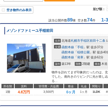
並び順：
空き物件のみ表示
89
74
1-3
該当公開件数
棟 空き数
件
メゾンドファミーユ手稲前田
北海道
札幌市手稲区
前田十二条
住所
交通
函館本線
「
手稲
」駅 徒歩37分
函館本線
「
稲積公園
」駅 徒歩40
函館本線
「
発寒
」駅 徒歩62分
築13年
2階建
木造
築年
階数
構造
物件を訪れてまず印象的だったのは、玄
でした。南向きのリビングに光が差し込
る...
所在階
賃料
管理費・共益費
敷金
礼金
間取り
4.8
万円
0ヶ月
1階
3,500円
1ヶ月
1LDK
4