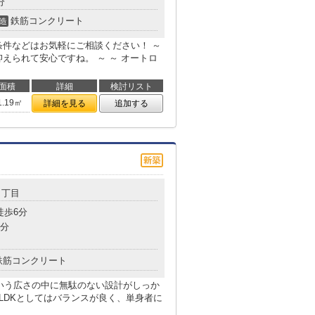
分
鉄筋コンクリート
造
条件などはお気軽にご相談ください！ ～
えられて安心ですね。 ～ ～ オートロ
面積
詳細
検討リスト
1.19㎡
詳細を見る
追加する
５丁目
徒歩6分
6分
鉄筋コンクリート
という広さの中に無駄のない設計がしっか
LDKとしてはバランスが良く、単身者に