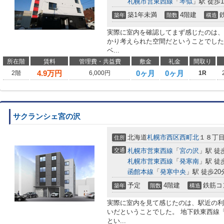
札幌市営東西線
「
琴似
」駅 徒歩1
築1年未満
4階建
築年
階数
構造
実際に室内を確認してまず感じたのは、
かり考えられた空間だということでした。
ベ...
所在階
賃料
管理費・共益費
敷金
礼金
間取り
4.9
万円
0ヶ月
0ヶ月
2階
6,000円
1R
サクランシェ宮の沢
北海道
札幌市西区
西町北
１８丁
住所
交通
札幌市営東西線
「
宮の沢
」駅 徒
札幌市営東西線
「
発寒南
」駅 徒
函館本線
「
発寒中央
」駅 徒歩20
予定
4階建
鉄筋コ
築年
階数
構造
実際に室内を見て感じたのは、駅近の利
いだということでした。 地下鉄東西線「
とい...