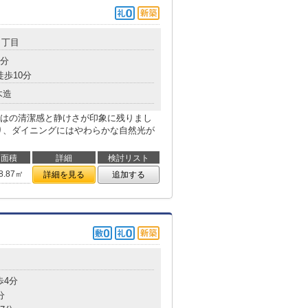
４丁目
4分
徒歩10分
木造
はの清潔感と静けさが印象に残りまし
り、ダイニングにはやわらかな自然光が
面積
詳細
検討リスト
8.87㎡
詳細を見る
追加する
歩4分
分