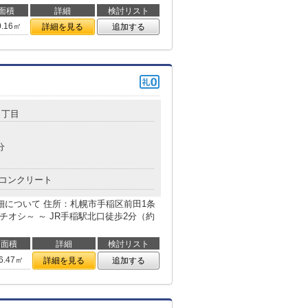
面積
詳細
検討リスト
0.16㎡
詳細を見る
追加する
０丁目
分
コンクリート
細について 住所：札幌市手稲区前田1条
イチオシ～ ～ JR手稲駅北口徒歩2分（約
面積
詳細
検討リスト
6.47㎡
詳細を見る
追加する