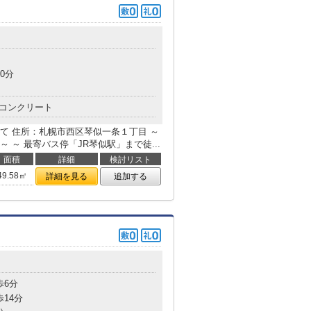
目
0分
コンクリート
て 住所：札幌市西区琴似一条１丁目 ～
～ 最寄バス停「JR琴似駅」まで徒...
面積
詳細
検討リスト
49.58㎡
詳細を見る
追加する
目
歩6分
歩14分