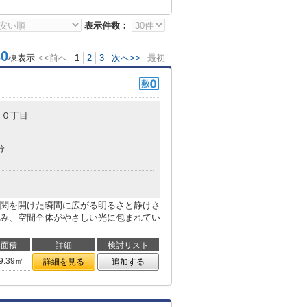
表示件数：
0
棟表示
<<前へ
1
2
3
次へ>>
最初
１０丁目
分
関を開けた瞬間に広がる明るさと静けさ
み、空間全体がやさしい光に包まれてい
面積
詳細
検討リスト
9.39㎡
詳細を見る
追加する