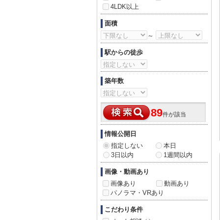
4LDK以上
面積
～
駅からの徒歩
築年数
89
件が該当
情報公開日
指定しない
本日
3日以内
1週間以内
画像・動画あり
画像あり
動画あり
パノラマ・VRあり
こだわり条件