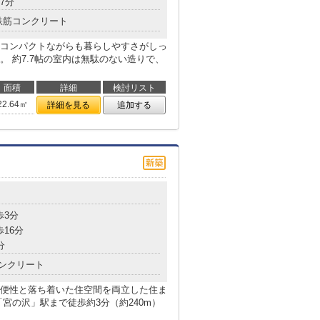
7分
鉄筋コンクリート
コンパクトながらも暮らしやすさがしっ
 約7.7帖の室内は無駄のない造りで、
面積
詳細
検討リスト
22.64㎡
詳細を見る
追加する
目
歩3分
歩16分
分
ンクリート
便性と落ち着いた住空間を両立した住ま
宮の沢」駅まで徒歩約3分（約240m）