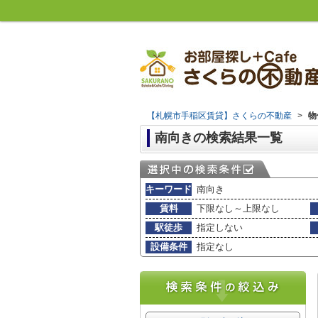
【札幌市手稲区賃貸】さくらの不動産
>
物
南向きの検索結果一覧
キーワード
南向き
賃料
下限なし～上限なし
駅徒歩
指定しない
設備条件
指定なし