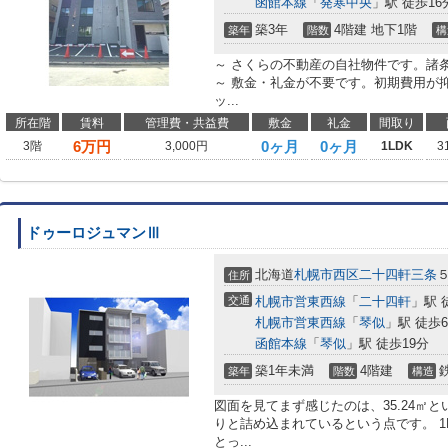
函館本線
「
発寒中央
」駅 徒歩16
築3年
4階建 地下1階
築年
階数
構
～ さくらの不動産の自社物件です。諸
～ 敷金・礼金が不要です。初期費用が抑
ッ...
所在階
賃料
管理費・共益費
敷金
礼金
間取り
6
万円
0ヶ月
0ヶ月
3階
3,000円
1LDK
3
ドゥーロジュマンⅢ
北海道
札幌市西区
二十四軒三条
住所
交通
札幌市営東西線
「
二十四軒
」駅 
札幌市営東西線
「
琴似
」駅 徒歩
函館本線
「
琴似
」駅 徒歩19分
築1年未満
4階建
築年
階数
構造
図面を見てまず感じたのは、35.24㎡
りと詰め込まれているという点です。 1
とっ...