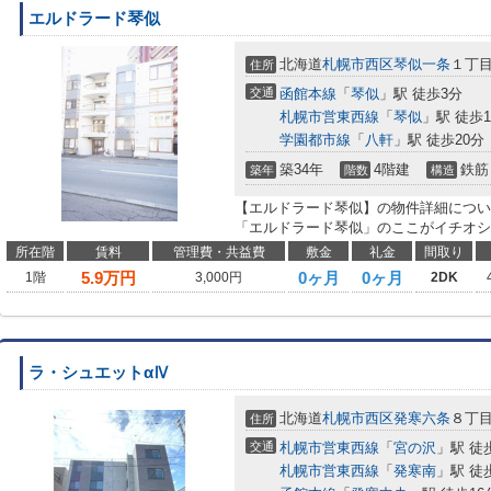
エルドラード琴似
北海道
札幌市西区
琴似一条
１丁
住所
交通
函館本線
「
琴似
」駅 徒歩3分
札幌市営東西線
「
琴似
」駅 徒歩1
学園都市線
「
八軒
」駅 徒歩20分
築34年
4階建
鉄筋
築年
階数
構造
【エルドラード琴似】の物件詳細につい
「エルドラード琴似」のここがイチオシ～ 
所在階
賃料
管理費・共益費
敷金
礼金
間取り
5.9
万円
0ヶ月
0ヶ月
1階
3,000円
2DK
ラ・シュエットαⅣ
北海道
札幌市西区
発寒六条
８丁
住所
交通
札幌市営東西線
「
宮の沢
」駅 徒
札幌市営東西線
「
発寒南
」駅 徒