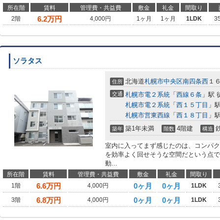
所在階
賃料
管理費・共益費
敷金
礼金
間取り
6.2
万円
2階
4,000円
1ヶ月
1ヶ月
1LDK
3
ソラタス
北海道
札幌市中央区
南四条西
１
住所
交通
札幌市電２系統
「
西線６条
」駅 
札幌市電２系統
「
西１５丁目
」駅
札幌市営東西線
「
西１８丁目
」駅
築1年未満
4階建
築年
階数
構造
室内に入ってまず感じたのは、コンパク
を効率よく回せそうな空間だという点で
動...
所在階
賃料
管理費・共益費
敷金
礼金
間取り
6.6
万円
0ヶ月
0ヶ月
1階
4,000円
1LDK
6.8
万円
0ヶ月
0ヶ月
3階
4,000円
1LDK