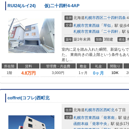
RUI24(ルイ24) 仮)二十四軒4-4AP
北海道
札幌市西区
二十四軒四条
住所
交通
札幌市営東西線
「
琴似
」駅 徒歩
札幌市営東西線
「
二十四軒
」駅 
築1年未満
3階建
築年
階数
構造
室内に足を踏み入れた瞬間、新築ならで
た。 東南向きの最上階という条件もあ
差し...
所在階
賃料
管理費・共益費
敷金
礼金
間取り
4.8
万円
0ヶ月
1階
3,000円
1ヶ月
1DK
2
coffret(コフレ)西町北
北海道
札幌市西区
西町北
６丁目
住所
交通
札幌市営東西線
「
発寒南
」駅 徒
函館本線
「
発寒中央
」駅 徒歩17