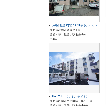
小樽市銭函2丁目28-21テラスハウス
北海道小樽市銭函２丁目
函館本線「銭函」駅 徒歩8分
築4年
Rion Teine（リオン テイネ）
北海道札幌市手稲区曙一条１丁目
函館本線「手稲」駅 徒歩10分