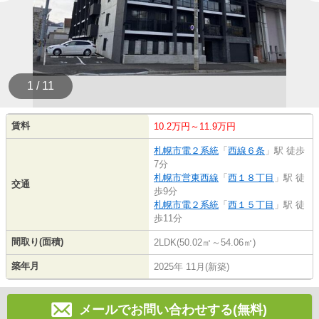
1 / 11
賃料
10.2万円～11.9万円
札幌市電２系統
「
西線６条
」駅 徒歩
7分
札幌市営東西線
「
西１８丁目
」駅 徒
交通
歩9分
札幌市電２系統
「
西１５丁目
」駅 徒
歩11分
間取り(面積)
2LDK(50.02㎡～54.06㎡)
築年月
2025年 11月(新築)
メールでお問い合わせする(無料)