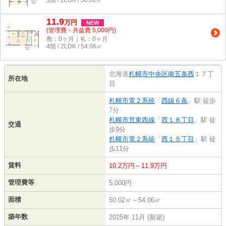
11.9
万
円
NEW
(管理費・共益費 5,000円)
敷：0ヶ月｜礼：0ヶ月
4階 / 2LDK / 54.06㎡
北海道
札幌市中央区
南五条西
１７丁
所在地
目
札幌市電２系統
「
西線６条
」駅 徒歩
7分
札幌市営東西線
「
西１８丁目
」駅 徒
交通
歩9分
札幌市電２系統
「
西１５丁目
」駅 徒
歩11分
賃料
10.2万円～11.9万円
管理費等
5,000円
面積
50.02㎡～54.06㎡
築年数
2025年 11月 (新築)