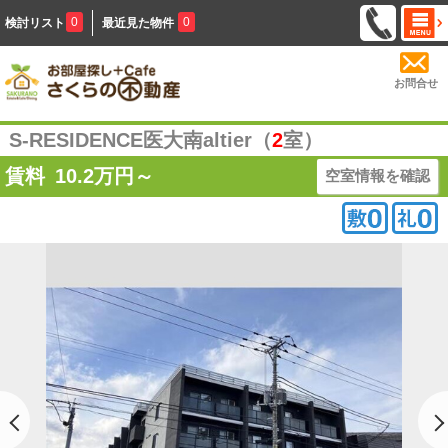
0
0
検討リスト
最近見た物件
お問合せ
S-RESIDENCE医大南altier（
2
室）
賃料
10.2
万円～
空室情報を確認