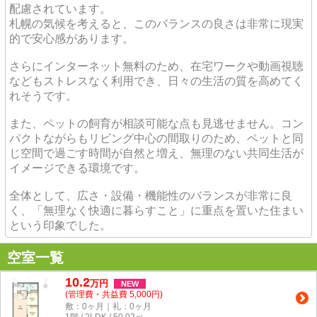
配慮されています。
札幌の気候を考えると、このバランスの良さは非常に現実
的で安心感があります。
さらにインターネット無料のため、在宅ワークや動画視聴
などもストレスなく利用でき、日々の生活の質を高めてく
れそうです。
また、ペットの飼育が相談可能な点も見逃せません。コン
パクトながらもリビング中心の間取りのため、ペットと同
じ空間で過ごす時間が自然と増え、無理のない共同生活が
イメージできる環境です。
全体として、広さ・設備・機能性のバランスが非常に良
く、「無理なく快適に暮らすこと」に重点を置いた住まい
という印象でした。
空室一覧
10.2
万
円
NEW
(管理費・共益費 5,000円)
敷：0ヶ月｜礼：0ヶ月
1階 / 2LDK / 50.02㎡