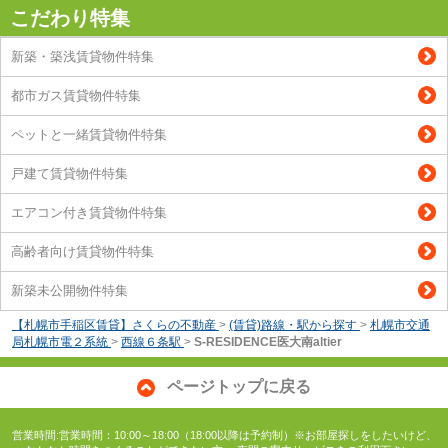
こだわり特集
新築・築浅賃貸物件特集
都市ガス賃貸物件特集
ペットと一緒賃貸物件特集
戸建て賃貸物件特集
エアコン付き賃貸物件特集
高齢者向け賃貸物件特集
新築未公開物件特集
【札幌市手稲区賃貸】さくらの不動産
>
(賃貸)路線・駅から探す
>
札幌市交通
局札幌市電２系統
>
西線６条駅
>
S-RESIDENCE医大南altier
ページトップに戻る
営業時間:営業時間：10:00～18:00（18:00以降は予約制）※お部屋探しをしたいけど、