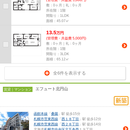
(管理費・共益費 5,000円)
敷：0ヶ月｜礼：0ヶ月
所在階：1階
間取り：1LDK
面積：45.07㎡
13.5
万
円
(管理費・共益費 5,000円)
敷：0ヶ月｜礼：0ヶ月
所在階：1階
間取り：3LDK
面積：65.12㎡
全6件を表示する
エフュート北円山
賃貸｜マンション
函館本線
「
桑園
」駅 徒歩15分
札幌市営東西線
「
西１８丁目
」駅 徒歩12分
札幌市営東西線
「
西２８丁目
」駅 徒歩14分
北海道
札幌市中央区
北五条西
１９丁目