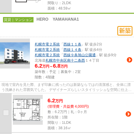
間取り：2LDK
面積：48.59㎡
HERO YAMAHANA1
賃貸｜マンション
札幌市電２系統
「
西線１１条
」駅 徒歩2分
札幌市電２系統
「
西線１４条
」駅 徒歩4分
札幌市電２系統
「
西線９条旭山公園通
」駅 徒歩9分
北海道
札幌市中央区
南十二条西
１４丁目
6.2
6.8
万円～
万円
築年数：予定 ｜募集中：
2室
階数：4階建
現地で室内を見た際、まず印象に残ったのは新築ならではの清潔感と、全体に漂
う洗練された雰囲気でした。 デザイナーズらしいスタイリッシュな空間に仕上が
っており、帰宅するたびに気...
6.2
万
円
(管理費・共益費 4,000円)
敷：6.2万円｜礼：0ヶ月
所在階：1階
間取り：1LDK
面積：38.16㎡