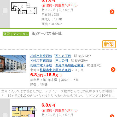
6.7
万
円
(管理費・共益費 5,000円)
敷：0ヶ月｜礼：0ヶ月
所在階：3階
間取り：1LDK
面積：34.95㎡
仮)アーバス南円山
賃貸｜マンション
札幌市営東西線
「
西１８丁目
」駅 徒歩13分
札幌市営東西線
「
円山公園
」駅 徒歩20分
札幌市電２系統
「
西線９条旭山公園通
」駅 徒歩9分
北海道
札幌市中央区
南八条西
２０丁目
6.8
16.5
万円～
万円
築年数：築1年未満 ｜募集中：
5室
階数：4階建
室内に入ってまず感じたのは、デザイナーズ物件ならではの洗練された空間設計
と、35㎡超の1LDKがもたらすゆとりある住み心地でした。 リビングは10帖を超
える広さがあり、ソファやテ...
6.8
万
円
(管理費・共益費 5,000円)
敷：0ヶ月｜礼：0ヶ月