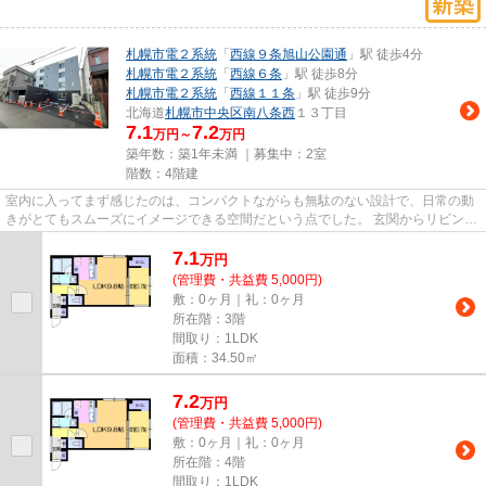
札幌市電２系統
「
西線９条旭山公園通
」駅 徒歩4分
札幌市電２系統
「
西線６条
」駅 徒歩8分
札幌市電２系統
「
西線１１条
」駅 徒歩9分
北海道
札幌市中央区
南八条西
１３丁目
7.1
7.2
万円～
万円
築年数：築1年未満 ｜募集中：
2室
階数：4階建
室内に入ってまず感じたのは、コンパクトながらも無駄のない設計で、日常の動
きがとてもスムーズにイメージできる空間だという点でした。 玄関からリビング
へと続く動線はシンプルで...
7.1
万
円
(管理費・共益費 5,000円)
敷：0ヶ月｜礼：0ヶ月
所在階：3階
間取り：1LDK
面積：34.50㎡
7.2
万
円
(管理費・共益費 5,000円)
敷：0ヶ月｜礼：0ヶ月
所在階：4階
間取り：1LDK