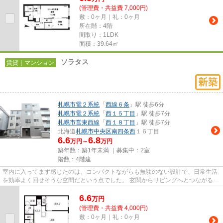
(管理費・共益費 7,000円)
敷：0ヶ月｜礼：0ヶ月
所在階：4階
間取り：1LDK
面積：39.64㎡
ソラタス
賃貸｜マンション
札幌市電２系統
「
西線６条
」駅 徒歩6分
札幌市電２系統
「
西１５丁目
」駅 徒歩7分
札幌市営東西線
「
西１８丁目
」駅 徒歩7分
北海道
札幌市中央区
南四条西
１６丁目
6.6
6.8
万円～
万円
築年数：築1年未満 ｜募集中：
2室
階数：4階建
室内に入ってまず感じたのは、コンパクトながらも無駄のない設計で、日常生活
を効率よく回せそうな空間だという点でした。 玄関からリビングへとつながる動
線もスムーズで、帰宅後の...
6.6
万
円
(管理費・共益費 4,000円)
敷：0ヶ月｜礼：0ヶ月