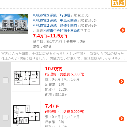
札幌市電２系統
「
行啓通
」駅 徒歩3分
札幌市電２系統
「
中島公園通
」駅 徒歩6分
札幌市電２系統
「
静修学園前
」駅 徒歩8分
北海道
札幌市中央区
南十三条西
７丁目
7.4
11.5
万円～
万円
築年数：築1年未満 ｜募集中：
3室
階数：4階建
室内に入った瞬間、全体に広がるすっきりとした空間と、新築ならではの整った
仕上がりが印象に残りました。 無駄のない間取りで、生活動線がしっかり考えら
れているように感じられま...
10.9
万
円
(管理費・共益費 5,000円)
敷：0ヶ月｜礼：1ヶ月
所在階：1階
間取り：2LDK
面積：55.18㎡
7.4
万
円
(管理費・共益費 5,000円)
敷：0ヶ月｜礼：1ヶ月
所在階：3階