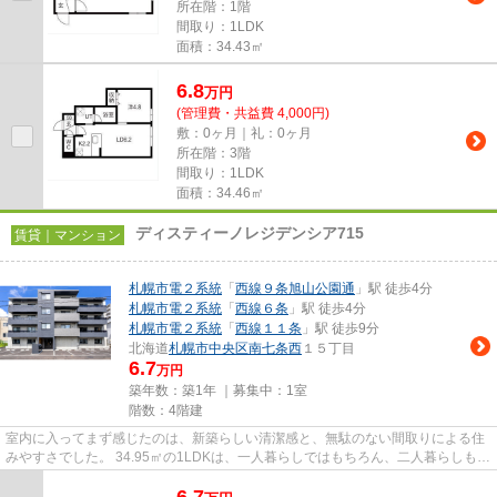
所在階：1階
間取り：1LDK
面積：34.43㎡
6.8
万
円
(管理費・共益費 4,000円)
敷：0ヶ月｜礼：0ヶ月
所在階：3階
間取り：1LDK
面積：34.46㎡
ディスティーノレジデンシア715
賃貸｜マンション
札幌市電２系統
「
西線９条旭山公園通
」駅 徒歩4分
札幌市電２系統
「
西線６条
」駅 徒歩4分
札幌市電２系統
「
西線１１条
」駅 徒歩9分
北海道
札幌市中央区
南七条西
１５丁目
6.7
万円
築年数：築1年 ｜募集中：
1室
階数：4階建
室内に入ってまず感じたのは、新築らしい清潔感と、無駄のない間取りによる住
みやすさでした。 34.95㎡の1LDKは、一人暮らしではもちろん、二人暮らしも視
野に入れやすいゆとりがあり...