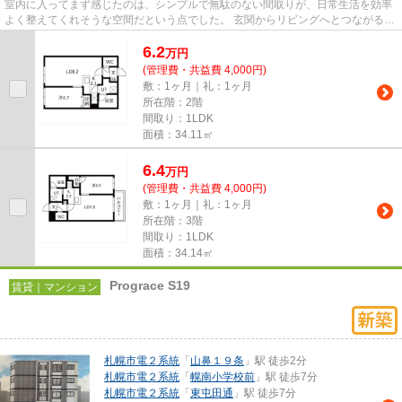
室内に入ってまず感じたのは、シンプルで無駄のない間取りが、日常生活を効率
よく整えてくれそうな空間だという点でした。 玄関からリビングへとつながる動
線も自然で、帰宅後の流れ...
6.2
万
円
(管理費・共益費 4,000円)
敷：1ヶ月｜礼：1ヶ月
所在階：2階
間取り：1LDK
面積：34.11㎡
6.4
万
円
(管理費・共益費 4,000円)
敷：1ヶ月｜礼：1ヶ月
所在階：3階
間取り：1LDK
面積：34.14㎡
Prograce S19
賃貸｜マンション
札幌市電２系統
「
山鼻１９条
」駅 徒歩2分
札幌市電２系統
「
幌南小学校前
」駅 徒歩7分
札幌市電２系統
「
東屯田通
」駅 徒歩7分