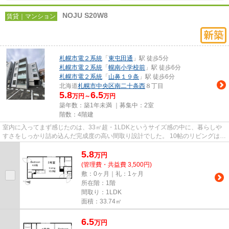
NOJU S20W8
賃貸｜マンション
札幌市電２系統
「
東屯田通
」駅 徒歩5分
札幌市電２系統
「
幌南小学校前
」駅 徒歩6分
札幌市電２系統
「
山鼻１９条
」駅 徒歩6分
北海道
札幌市中央区
南二十条西
８丁目
5.8
6.5
万円～
万円
築年数：築1年未満 ｜募集中：
2室
階数：4階建
室内に入ってまず感じたのは、33㎡超・1LDKというサイズ感の中に、暮らしや
すさをしっかり詰め込んだ完成度の高い間取り設計でした。 10帖のリビングは、
ソファやテレビボード、ダイ...
5.8
万
円
(管理費・共益費 3,500円)
敷：0ヶ月｜礼：1ヶ月
所在階：1階
間取り：1LDK
面積：33.74㎡
6.5
万
円