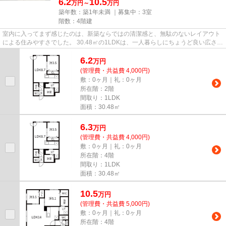
6.2
10.5
万円～
万円
築年数：築1年未満 ｜募集中：
3室
階数：4階建
室内に入ってまず感じたのは、新築ならではの清潔感と、無駄のないレイアウト
による住みやすさでした。 30.48㎡の1LDKは、一人暮らしにちょうど良い広さを
確保しながら、空間をしっか...
6.2
万
円
(管理費・共益費 4,000円)
敷：0ヶ月｜礼：0ヶ月
所在階：2階
間取り：1LDK
面積：30.48㎡
6.3
万
円
(管理費・共益費 4,000円)
敷：0ヶ月｜礼：0ヶ月
所在階：4階
間取り：1LDK
面積：30.48㎡
10.5
万
円
(管理費・共益費 5,000円)
敷：0ヶ月｜礼：0ヶ月
所在階：4階