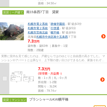
面積：34.50㎡
南15条西7丁目 貸家
賃貸｜一戸建て
札幌市電２系統
「
静修学園前
」駅 徒歩3分
札幌市電２系統
「
行啓通
」駅 徒歩5分
札幌市営南北線
「
幌平橋
」駅 徒歩9分
北海道
札幌市中央区
南十五条西
７丁目
7.3
万円
築年数：築63年 ｜募集中：
1室
階数：2階建
実際に室内を見て感じたのは、戸建ならではのゆとりと自由度の高さでした。 マ
ンションやアパートとは異なり、上下階の使い分けができるため、家族それぞれ
が自分の時間を大切にしなが...
7.3
万
円
(管理費・共益費 -)
敷：1ヶ月｜礼：0ヶ月
所在階：1-2階
間取り：3LDK
面積：79.74㎡
ブランシャールKAI幌平橋
賃貸｜マンション