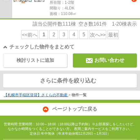
所在階：1-2階
間取り：4LDK
面積：110.08㎡
該当公開件数
111
棟 空き数
161
件
1-20
棟表示
1
2
3
4
5
<<前へ
次へ>>
最初
チェックした物件をまとめて
検討リストに追加
お問い合わせ
さらに条件を絞り込む
【札幌市手稲区賃貸】さくらの不動産
>
物件一覧
ページトップに戻る
営業時間:営業時間：10:00～18:00（18:00以降は予約制）※お部屋探しをしたいけど、
なかなか時間をつくることができない方。 夜間ご案内サービスをご利用下さい。
定休日:年中無休（年末年始休暇12月29日～1月3日）