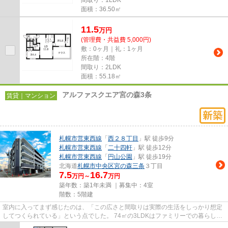
間取り：1LDK
面積：36.50㎡
11.5
万
円
(管理費・共益費 5,000円)
敷：0ヶ月｜礼：1ヶ月
所在階：4階
間取り：2LDK
面積：55.18㎡
アルファスクエア宮の森3条
賃貸｜マンション
札幌市営東西線
「
西２８丁目
」駅 徒歩9分
札幌市営東西線
「
二十四軒
」駅 徒歩12分
札幌市営東西線
「
円山公園
」駅 徒歩19分
北海道
札幌市中央区
宮の森三条
３丁目
7.5
16.7
万円～
万円
築年数：築1年未満 ｜募集中：
4室
階数：5階建
室内に入ってまず感じたのは、「この広さと間取りは実際の生活をしっかり想定
してつくられている」という点でした。 74㎡の3LDKはファミリーでの暮らしに
も十分対応できる広さがあり...