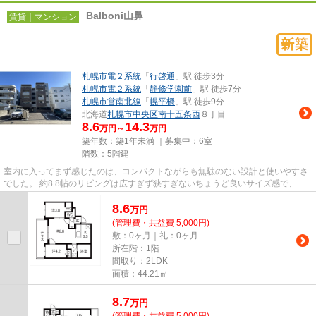
Balboni山鼻
賃貸｜マンション
札幌市電２系統
「
行啓通
」駅 徒歩3分
札幌市電２系統
「
静修学園前
」駅 徒歩7分
札幌市営南北線
「
幌平橋
」駅 徒歩9分
北海道
札幌市中央区
南十五条西
８丁目
8.6
14.3
万円～
万円
築年数：築1年未満 ｜募集中：
6室
階数：5階建
室内に入ってまず感じたのは、コンパクトながらも無駄のない設計と使いやすさ
でした。 約8.8帖のリビングは広すぎず狭すぎないちょうど良いサイズ感で、ソ
ファやテーブルを配置しても...
8.6
万
円
(管理費・共益費 5,000円)
敷：0ヶ月｜礼：0ヶ月
所在階：1階
間取り：2LDK
面積：44.21㎡
8.7
万
円