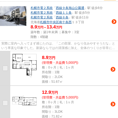
札幌市電２系統
「
西線９条旭山公園通
」駅 徒歩6分
札幌市電２系統
「
西線１１条
」駅 徒歩5分
札幌市電２系統
「
西線６条
」駅 徒歩11分
北海道
札幌市中央区
南十条西
１３丁目
8.9
13.4
万円～
万円
築年数：築1年未満 ｜募集中：
3室
階数：4階建
実際に室内へ入ってまず感じたのは、「この部屋、かなり住みやすそうだな」と
いう率直な印象でした。新築ならではの清潔感に加え、全体のつくりが非常に整
っていて、設備だけでなく空...
8.9
万
円
(管理費・共益費 5,000円)
敷：0ヶ月｜礼：1ヶ月
所在階：1階
間取り：2LDK
面積：51.67㎡
12.9
万
円
(管理費・共益費 5,000円)
敷：0ヶ月｜礼：1ヶ月
所在階：1階
間取り：3LDK
面積：71.82㎡