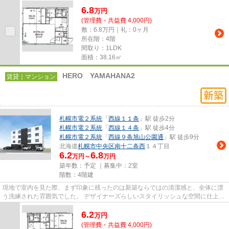
6.8
万
円
(管理費・共益費 4,000円)
敷：6.8万円｜礼：0ヶ月
所在階：4階
間取り：1LDK
面積：38.16㎡
HERO YAMAHANA2
賃貸｜マンション
札幌市電２系統
「
西線１１条
」駅 徒歩2分
札幌市電２系統
「
西線１４条
」駅 徒歩4分
札幌市電２系統
「
西線９条旭山公園通
」駅 徒歩9分
北海道
札幌市中央区
南十二条西
１４丁目
6.2
6.8
万円～
万円
築年数：予定 ｜募集中：
2室
階数：4階建
現地で室内を見た際、まず印象に残ったのは新築ならではの清潔感と、全体に漂
う洗練された雰囲気でした。 デザイナーズらしいスタイリッシュな空間に仕上が
っており、帰宅するたびに気...
6.2
万
円
(管理費・共益費 4,000円)