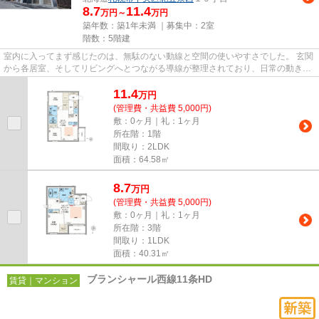
8.7
11.4
万円～
万円
築年数：築1年未満 ｜募集中：
2室
階数：5階建
室内に入ってまず感じたのは、無駄のない動線と空間の使いやすさでした。 玄関
から各居室、そしてリビングへとつながる導線が整理されており、日常の動きが
自然にイメージできる住ま...
11.4
万
円
(管理費・共益費 5,000円)
敷：0ヶ月｜礼：1ヶ月
所在階：1階
間取り：2LDK
面積：64.58㎡
8.7
万
円
(管理費・共益費 5,000円)
敷：0ヶ月｜礼：1ヶ月
所在階：3階
間取り：1LDK
面積：40.31㎡
ブランシャール西線11条HD
賃貸｜マンション