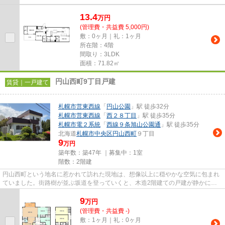
13.4
万
円
(管理費・共益費 5,000円)
敷：0ヶ月｜礼：1ヶ月
所在階：4階
間取り：3LDK
面積：71.82㎡
円山西町9丁目戸建
賃貸｜一戸建て
札幌市営東西線
「
円山公園
」駅 徒歩32分
札幌市営東西線
「
西２８丁目
」駅 徒歩35分
札幌市電２系統
「
西線９条旭山公園通
」駅 徒歩35分
北海道
札幌市中央区
円山西町
９丁目
9
万円
築年数：築47年 ｜募集中：
1室
階数：2階建
円山西町という地名に惹かれて訪れた現地は、想像以上に穏やかな空気に包まれ
ていました。街路樹が並ぶ坂道を登っていくと、木造2階建ての戸建が静かに佇
んでおり、外観からも手入れの...
9
万
円
(管理費・共益費 -)
敷：1ヶ月｜礼：0ヶ月