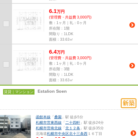
6.1
万
円
(管理費・共益費 3,000円)
敷：1ヶ月｜礼：0ヶ月
所在階：1階
間取り：1LDK
面積：33.63㎡
6.4
万
円
(管理費・共益費 3,000円)
敷：1ヶ月｜礼：0ヶ月
所在階：3階
間取り：1LDK
面積：33.63㎡
Estalion Soen
賃貸｜マンション
函館本線
「
桑園
」駅 徒歩5分
札幌市営東西線
「
二十四軒
」駅 徒歩24分
札幌市営南北線
「
北１２条
」駅 徒歩35分
北海道
札幌市中央区
北十三条西
１６丁目