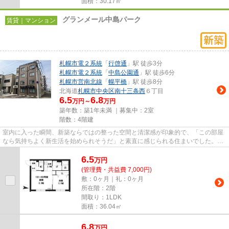
面積：30.17㎡
グランメール中島パーク
賃貸｜マンション
札幌市電２系統
「
行啓通
」駅 徒歩3分
札幌市電２系統
「
中島公園通
」駅 徒歩6分
札幌市営南北線
「
幌平橋
」駅 徒歩8分
北海道
札幌市中央区
南十三条西
６丁目
6.5
6.8
万円～
万円
築年数：築1年未満 ｜募集中：
2室
階数：4階建
室内に入った瞬間、新築ならではの整った空間と清潔感が印象的で、「この部屋
なら気持ちよく新生活を始められそうだ」と素直に感じられる住まいでした。
1LDKの間取りは、リビングと...
6.5
万
円
(管理費・共益費 7,000円)
敷：0ヶ月｜礼：0ヶ月
所在階：2階
間取り：1LDK
面積：36.04㎡
6.8
万
円